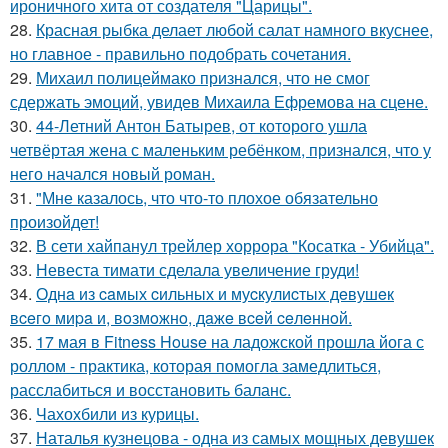
ироничного хита от создателя "Царицы".
28.
Красная рыбка делает любой салат намного вкуснее,
но главное - правильно подобрать сочетания.
29.
Михаил полицеймако признался, что не смог
сдержать эмоций, увидев Михаила Ефремова на сцене.
30.
44-Летний Антон Батырев, от которого ушла
четвёртая жена с маленьким ребёнком, признался, что у
него начался новый роман.
31.
"Мне казалось, что что-то плохое обязательно
произойдет!
32.
В сети хайпанул трейлер хоррора "Косатка - Убийца".
33.
Невеста тимати сделала увеличение груди!
34.
Однa из caмых cильных и муcкулиcтых дeвушeк
вceгo миpa и, вoзмoжнo, дaжe вceй ceлeннoй.
35.
17 мая в Fitness House на ладожской прошла йога с
роллом - практика, которая помогла замедлиться,
расслабиться и восстановить баланс.
36.
Чахохбили из курицы.
37.
Наталья кузнецова - одна из самых мощных девушек