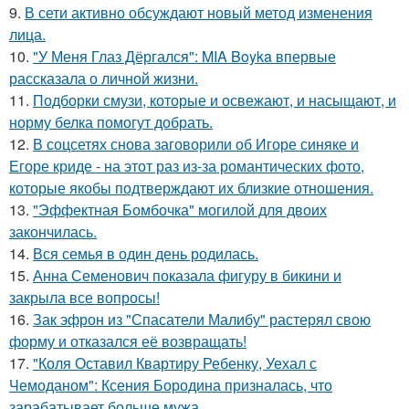
9.
В сети активно обсуждают новый метод изменения
лица.
10.
"У Меня Глаз Дёргался": MIA Boyka впервые
рассказала о личной жизни.
11.
Подборки смузи, которые и освежают, и насыщают, и
норму белка помогут добрать.
12.
В соцсетях снова заговорили об Игоре синяке и
Егоре криде - на этот раз из-за романтических фото,
которые якобы подтверждают их близкие отношения.
13.
"Эффектная Бомбочка" могилой для двоих
закончилась.
14.
Вся семья в один день родилась.
15.
Анна Семенович показала фигуру в бикини и
закрыла все вопросы!
16.
Зак эфрон из "Спасатели Малибу" растерял свою
форму и отказался её возвращать!
17.
"Коля Оставил Квартиру Ребенку, Уехал с
Чемоданом": Ксения Бородина призналась, что
зарабатывает больше мужа.