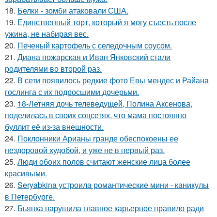
18.
Белки - зомби атаковали США.
19.
Единственный торт, который я могу съесть после
ужина, не набирая вес.
20.
Печеный картофель с селедочным соусом.
21.
Диана пожарская и Иван Янковский стали
родителями во второй раз.
22.
В сети появилось редкие фото Евы мендес и Райана
гослинга с их подросшими дочерьми.
23.
18-Летняя дочь телеведущей, Полина Аксенова,
поделилась в своих соцсетях, что мама постоянно
буллит её из-за внешности.
24.
Поклонники Арианы гранде обеспокоены ее
нездоровой худобой, и уже не в первый раз.
25.
Люди обоих полов считают женские лица более
красивыми.
26.
Seryabkina устроила романтические мини - каникулы
в Петербурге.
27.
Бьянка нарушила главное карьерное правило ради