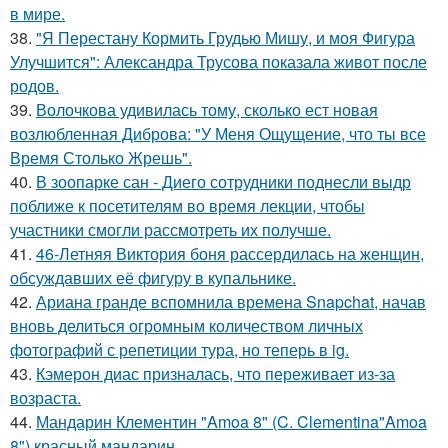
в мире.
38.
"Я Перестану Кормить Грудью Мишу, и моя Фигура
Улучшится": Александра Трусова показала живот после
родов.
39.
Волочкова удивилась тому, сколько ест новая
возлюбленная Диброва: "У Меня Ощущение, что ты все
Время Столько Жрешь".
40.
В зоопарке сан - Диего сотрудники поднесли выдр
поближе к посетителям во время лекции, чтобы
участники смогли рассмотреть их получше.
41.
46-Летняя Виктория боня рассердилась на женщин,
обсуждавших её фигуру в купальнике.
42.
Ариана гранде вспомнила времена Snapchat, начав
вновь делиться огромным количеством личных
фотографий с репетиции тура, но теперь в ig.
43.
Кэмерон диас призналась, что переживает из-за
возраста.
44.
Мандарин Клементин "Amoa 8" (C. Clementina"Amoa
8") красный мандарин.