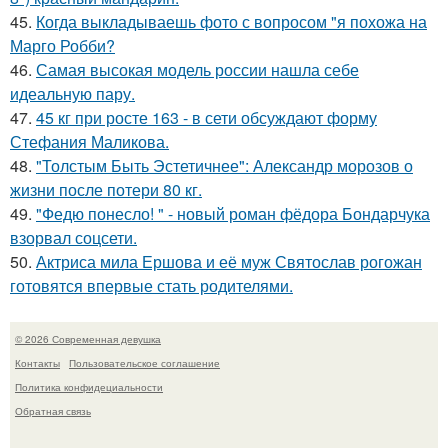
45.
Когда выкладываешь фото с вопросом "я похожа на
Марго Робби?
46.
Самая высокая модель россии нашла себе
идеальную пару.
47.
45 кг при росте 163 - в сети обсуждают форму
Стефания Маликова.
48.
"Толстым Быть Эстетичнее": Александр морозов о
жизни после потери 80 кг.
49.
"Федю понесло! " - новый роман фёдора Бондарчука
взорвал соцсети.
50.
Актриса мила Ершова и её муж Святослав рогожан
готовятся впервые стать родителями.
© 2026 Современная девушка
Контакты
Пользовательское соглашение
Политика конфидециальности
Обратная связь