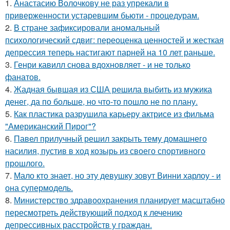
1.
Анастасию Волочкову не раз упрекали в
приверженности устаревшим бьюти - процедурам.
2.
В стране зафиксировали аномальный
психологический сдвиг: переоценка ценностей и жесткая
депрессия теперь настигают парней на 10 лет раньше.
3.
Генри кавилл снова вдохновляет - и не только
фанатов.
4.
Жадная бывшая из США решила выбить из мужика
денег, да по больше, но что-то пошло не по плану.
5.
Как пластика разрушила карьеру актрисе из фильма
"Американский Пирог"?
6.
Павел прилучный решил закрыть тему домашнего
насилия, пустив в ход козырь из своего спортивного
прошлого.
7.
Мало кто знает, но эту девушку зовут Винни харлоу - и
она супермодель.
8.
Министерство здравоохранения планирует масштабно
пересмотреть действующий подход к лечению
депрессивных расстройств у граждан.