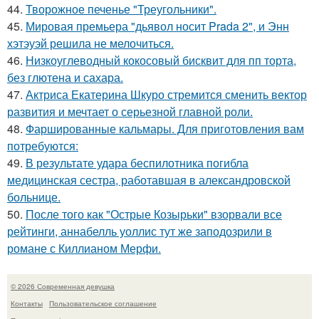
44.
Творожное печенье "Треугольники".
45.
Мировая премьера "дьявол носит Prada 2", и Энн
хэтэуэй решила не мелочиться.
46.
Низкоуглеводный кокосовый бисквит для пп торта,
без глютена и сахара.
47.
Актриса Екатерина Шкуро стремится сменить вектор
развития и мечтает о серьезной главной роли.
48.
Фаршированные кальмары. Для приготовления вам
потребуются:
49.
В результате удара беспилотника погибла
медицинская сестра, работавшая в александровской
больнице.
50.
После того как "Острые Козырьки" взорвали все
рейтинги, аннабелль уоллис тут же заподозрили в
романе с Киллианом Мерфи.
© 2026 Современная девушка
Контакты
Пользовательское соглашение