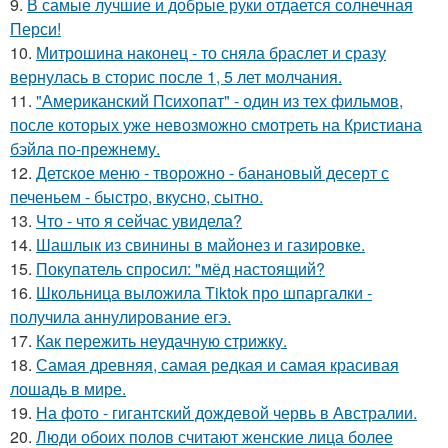
9.
В самые лучшие и добрые руки отдается солнечная
Перси!
10.
Митрошина наконец - то сняла браслет и сразу
вернулась в сторис после 1, 5 лет молчания.
11.
"Американский Психопат" - один из тех фильмов,
после которых уже невозможно смотреть на Кристиана
бэйла по-прежнему.
12.
Детское меню - творожно - банановый десерт с
печеньем - быстро, вкусно, сытно.
13.
Что - что я сейчас увидела?
14.
Шашлык из свинины в майонез и газировке.
15.
Покупатель спросил: "мёд настоящий?
16.
Школьница выложила Tiktok про шпаргалки -
получила аннулирование егэ.
17.
Как пережить неудачную стрижку.
18.
Самая древняя, самая редкая и самая красивая
лошадь в мире.
19.
На фото - гигантский дождевой червь в Австралии.
20.
Люди обоих полов считают женские лица более