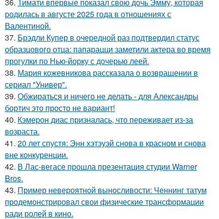
36.
Тимати впервые показал свою дочь Эмму, которая
родилась в августе 2025 года в отношениях с
Валентиной.
37.
Брэдли Купер в очередной раз подтвердил статус
образцового отца: папарацци заметили актера во время
прогулки по Нью-йорку с дочерью леей.
38.
Мария кожевникова рассказала о возвращении в
сериал "Универ".
39.
Обжираться и ничего не делать - для Александры
бортич это просто не вариант!
40.
Кэмерон диас призналась, что переживает из-за
возраста.
41.
20 лет спустя: Энн хэтэуэй снова в красном и снова
вне конкуренции.
42.
В Лас-вегасе прошла презентация студии Warner
Bros.
43.
Пример невероятной выносливости: Ченнинг татум
продемонстрировал свои физические трансформации
ради ролей в кино.