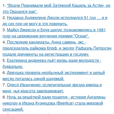
1.
"Врачи Принимали мой Затяжной Кашель за Астму, но
это Оказался рак".
2.
Недавно Анджелине Джоли исполнился 51 год … и я
до сих пор не могу в это поверить.
3.
Майкл Джексон и Брук шилдс познакомились в 1981
году на церемонии вручения премии "Оскар".
4.
Последние кандидаты. Анна саминь, экс -
председатель райкома Кпрф, и эколог Рафаэль Петросян
подали документы на регистрацию в госдуму.
5.
Екатерина андреева пьёт кровь ради молодости -
буквально.
6.
Девушка провела необычный эксперимент и целый
месяц питалась одной шаурмой.
7.
Олеся Иванченко: ослепительная звезда юмора и
кино, чья красота завораживает.
8.
Ночь за решёткой ради поцелуя - история Ангелины
николау и Ивана Кузнецова (Beerkus) стала мировой
сенсацией.