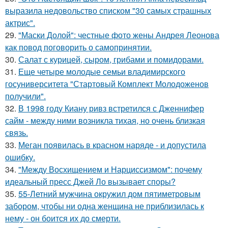
выразила недовольство списком "30 самых страшных
актрис".
29.
"Маски Долой": честные фото жены Андрея Леонова
как повод поговорить о самопринятии.
30.
Салат с курицей, сыром, грибами и помидорами.
31.
Еще четыре молодые семьи владимирского
госуниверситета "Стартовый Комплект Молодоженов
получили".
32.
В 1998 году Киану ривз встретился с Дженнифер
сайм - между ними возникла тихая, но очень близкая
связь.
33.
Меган появилась в красном наряде - и допустила
ошибку.
34.
"Между Восхищением и Нарциссизмом": почему
идеальный пресс Джей Ло вызывает споры?
35.
55-Летний мужчина окружил дом пятиметровым
забором, чтобы ни одна женщина не приблизилась к
нему - он боится их до смерти.