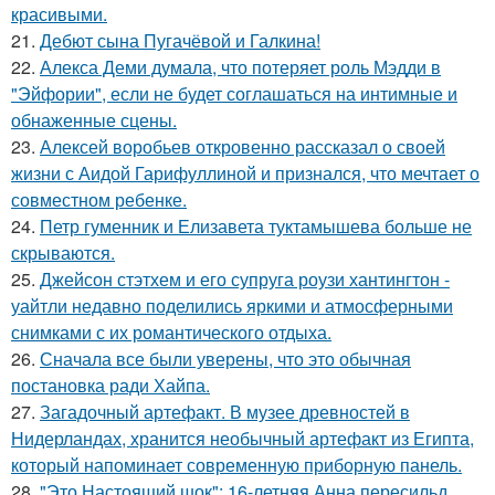
красивыми.
21.
Дебют сына Пугачёвой и Галкина!
22.
Алекса Деми думала, что потеряет роль Мэдди в
"Эйфории", если не будет соглашаться на интимные и
обнаженные сцены.
23.
Алексей воробьев откровенно рассказал о своей
жизни с Аидой Гарифуллиной и признался, что мечтает о
совместном ребенке.
24.
Петр гуменник и Елизавета туктамышева больше не
скрываются.
25.
Джейсон стэтхем и его супруга роузи хантингтон -
уайтли недавно поделились яркими и атмосферными
снимками с их романтического отдыха.
26.
Сначала все были уверены, что это обычная
постановка ради Хайпа.
27.
Загадочный артефакт. В музее древностей в
Нидерландах, хранится необычный артефакт из Египта,
который напоминает современную приборную панель.
28.
"Это Настоящий шок": 16-летняя Анна пересильд