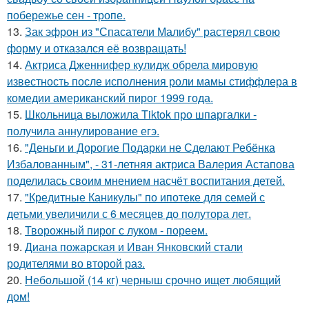
побережье сен - тропе.
13.
Зак эфрон из "Спасатели Малибу" растерял свою
форму и отказался её возвращать!
14.
Актриса Дженнифер кулидж обрела мировую
известность после исполнения роли мамы стиффлера в
комедии американский пирог 1999 года.
15.
Школьница выложила Tiktok про шпаргалки -
получила аннулирование егэ.
16.
"Деньги и Дорогие Подарки не Сделают Ребёнка
Избалованным", - 31-летняя актриса Валерия Астапова
поделилась своим мнением насчёт воспитания детей.
17.
"Кредитные Каникулы" по ипотеке для семей с
детьми увеличили с 6 месяцев до полутора лет.
18.
Творожный пирог с луком - пореем.
19.
Диана пожарская и Иван Янковский стали
родителями во второй раз.
20.
Небольшой (14 кг) черныш срочно ищет любящий
дом!