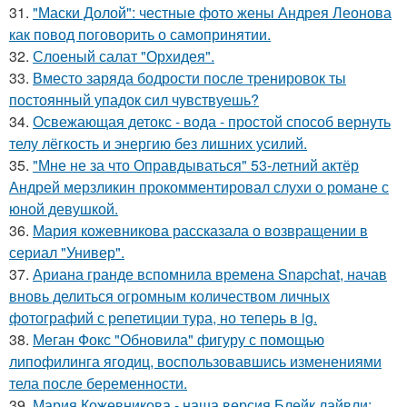
31.
"Маски Долой": честные фото жены Андрея Леонова
как повод поговорить о самопринятии.
32.
Слоеный салат "Орхидея".
33.
Вместо заряда бодрости после тренировок ты
постоянный упадок сил чувствуешь?
34.
Освежающая детокс - вода - простой способ вернуть
телу лёгкость и энергию без лишних усилий.
35.
"Мне не за что Оправдываться" 53-летний актёр
Андрей мерзликин прокомментировал слухи о романе с
юной девушкой.
36.
Мария кожевникова рассказала о возвращении в
сериал "Универ".
37.
Ариана гранде вспомнила времена Snapchat, начав
вновь делиться огромным количеством личных
фотографий с репетиции тура, но теперь в ig.
38.
Меган Фокс "Обновила" фигуру с помощью
липофилинга ягодиц, воспользовавшись изменениями
тела после беременности.
39.
Мария Кожевникова - наша версия Блейк лайвли: