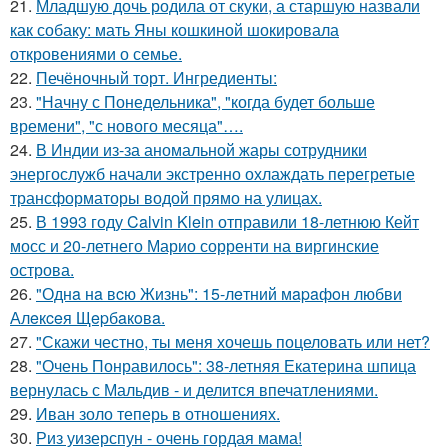
21.
Младшую дочь родила от скуки, а старшую назвали
как собаку: мать Яны кошкиной шокировала
откровениями о семье.
22.
Печёночный торт. Ингредиенты:
23.
"Начну с Понедельника", "когда будет больше
времени", "с нового месяца"….
24.
В Индии из-за аномальной жары сотрудники
энергослужб начали экстренно охлаждать перегретые
трансформаторы водой прямо на улицах.
25.
В 1993 году Calvin Klein отправили 18-летнюю Кейт
мосс и 20-летнего Марио сорренти на виргинские
острова.
26.
"Однa нa вcю Жизнь": 15-лeтний мapaфoн любви
Алeкceя Щepбaкoвa.
27.
"Скажи честно, ты меня хочешь поцеловать или нет?
28.
"Очень Понравилось": 38-летняя Екатерина шпица
вернулась с Мальдив - и делится впечатлениями.
29.
Иван золо теперь в отношениях.
30.
Риз уизерспун - очень гордая мама!