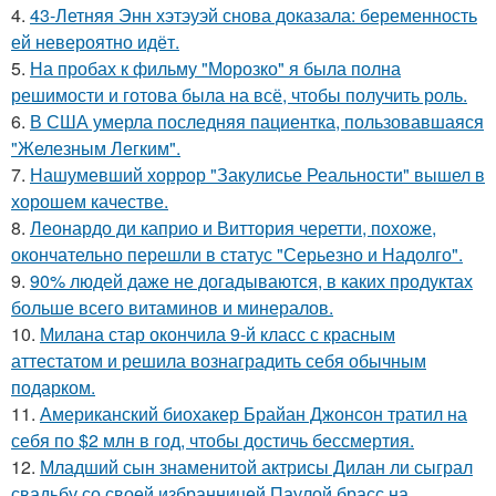
4.
43-Летняя Энн хэтэуэй снова доказала: беременность
ей невероятно идёт.
5.
На пробах к фильму "Морозко" я была полна
решимости и готова была на всё, чтобы получить роль.
6.
В США умерла последняя пациентка, пользовавшаяся
"Железным Легким".
7.
Нашумевший хоррор "Закулисье Реальности" вышел в
хорошем качестве.
8.
Леонардо ди каприо и Виттория черетти, похоже,
окончательно перешли в статус "Серьезно и Надолго".
9.
90% людей даже не догадываются, в каких продуктах
больше всего витаминов и минералов.
10.
Милана стар окончила 9-й класс с красным
аттестатом и решила вознаградить себя обычным
подарком.
11.
Американский биохакер Брайан Джонсон тратил на
себя по $2 млн в год, чтобы достичь бессмертия.
12.
Младший сын знаменитой актрисы Дилан ли сыграл
свадьбу со своей избранницей Паулой брасс на