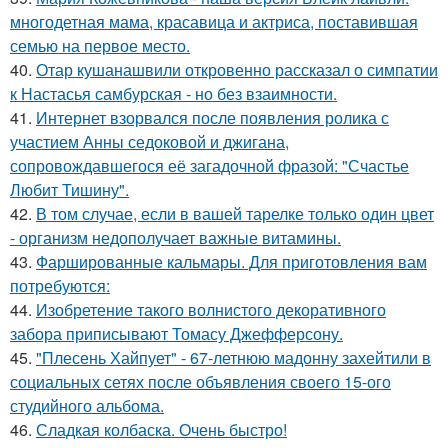
многодетная мама, красавица и актриса, поставившая
семью на первое место.
40.
Отар кушанашвили откровенно рассказал о симпатии
к Настасья самбурская - но без взаимности.
41.
Интернет взорвался после появления ролика с
участием Анны седоковой и джигана,
сопровождавшегося её загадочной фразой: "Счастье
Любит Тишину".
42.
В том случае, если в вашей тарелке только один цвет
- организм недополучает важные витамины.
43.
Фаршированные кальмары. Для приготовления вам
потребуются:
44.
Изобретение такого волнистого декоративного
забора приписывают Томасу Джефферсону.
45.
"Плесень Хайпует" - 67-летнюю мадонну захейтили в
социальных сетях после объявления своего 15-ого
студийного альбома.
46.
Сладкая колбаска. Очень быстро!