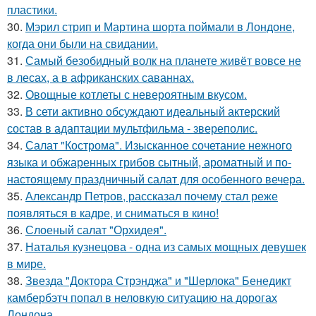
пластики.
30.
Мэрил стрип и Мартина шорта поймали в Лондоне,
когда они были на свидании.
31.
Самый безобидный волк на планете живёт вовсе не
в лесах, а в африканских саваннах.
32.
Овощные котлеты с невероятным вкусом.
33.
В сети активно обсуждают идеальный актерский
состав в адаптации мультфильма - звереполис.
34.
Салат "Кострома". Изысканное сочетание нежного
языка и обжаренных грибов сытный, ароматный и по-
настоящему праздничный салат для особенного вечера.
35.
Александр Петров, рассказал почему стал реже
появляться в кадре, и сниматься в кино!
36.
Слоеный салат "Орхидея".
37.
Наталья кузнецова - одна из самых мощных девушек
в мире.
38.
Звезда "Доктора Стрэнджа" и "Шерлока" Бенедикт
камбербэтч попал в неловкую ситуацию на дорогах
Лондона.