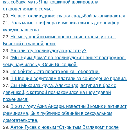
как собаку: мать Яны кошкиной шокировала
откровениями о семье.
20.
Не все голливудские сказки свадьбой заканчиваются.
21.
Роль мамы стифлера изменила жизнь дженнифер
кулидж навсегда.
22.
Не могу пройти мимо нового клипа канье уэста с
Бьянкой в главной роли.
23.
Узнали эту голливудскую красотку?
24.
"Мы Едим Дома" по-голливудски: Гвинет пэлтроу кое-
чему научилась у Юлии Высоцкой.
25.
Не бойтесь, это просто кошки - оборотни.
26.
В Швеции водителям платили за соблюдение правил.
27.
Сын Михаила круга, Александр, вступил в брак с
девушкой, с которой познакомился на шоу "давай
поженимся!
28.
В 2017 году Азиз Ансари, известный комик и активист
феминизма, был публично обвинён в сексуальном
домогательстве.
29.
Антон Гусев с новым "Открытым Взглядом" после