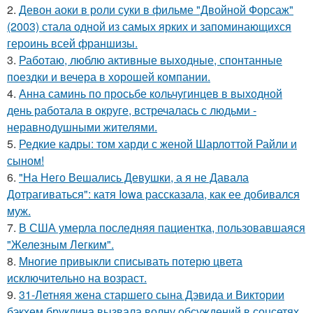
2.
Девон аоки в роли суки в фильме "Двойной Форсаж"
(2003) стала одной из самых ярких и запоминающихся
героинь всей франшизы.
3.
Работаю, люблю активные выходные, спонтанные
поездки и вечера в хорошей компании.
4.
Анна саминь по просьбе кольчугинцев в выходной
день работала в округе, встречалась с людьми -
неравнодушными жителями.
5.
Редкие кадры: том харди с женой Шарлоттой Райли и
сыном!
6.
"На Него Вешались Девушки, а я не Давала
Дотрагиваться": катя Iowa рассказала, как ее добивался
муж.
7.
В США умерла последняя пациентка, пользовавшаяся
"Железным Легким".
8.
Многие привыкли списывать потерю цвета
исключительно на возраст.
9.
31-Летняя жена старшего сына Дэвида и Виктории
бэкхем бруклина вызвала волну обсуждений в соцсетях