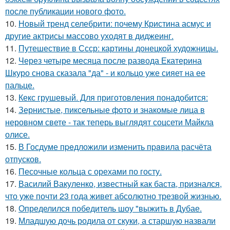
после публикации нового фото.
10.
Новый тренд селебрити: почему Кристина асмус и
другие актрисы массово уходят в диджеинг.
11.
Путешествие в Ссср: картины донецкой художницы.
12.
Через четыре месяца после развода Екатерина
Шкуро снова сказала "да" - и кольцо уже сияет на ее
пальце.
13.
Кекс грушевый. Для приготовления понадобится:
14.
Зернистые, пиксельные фото и знакомые лица в
неровном свете - так теперь выглядят соцсети Майкла
олисе.
15.
В Госдуме пpeдложили изменить пpaвила расчёта
отпусков.
16.
Песочные кольца с орехами по госту.
17.
Василий Вакуленко, известный как баста, признался,
что уже почти 23 года живет абсолютно трезвой жизнью.
18.
Определился победитель шоу "выжить в Дубае.
19.
Младшую дочь родила от скуки, а старшую назвали