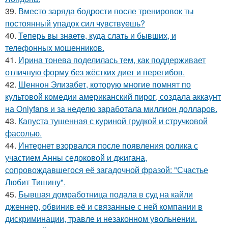
39.
Вместо заряда бодрости после тренировок ты
постоянный упадок сил чувствуешь?
40.
Теперь вы знaетe, куда слать и бывших, и
телeфонныx мошенников.
41.
Ирина тонева поделилась тем, как поддерживает
отличную форму без жёстких диет и перегибов.
42.
Шеннон Элизабет, которую многие помнят по
культовой комедии американский пирог, создала аккаунт
на Onlyfans и за неделю заработала миллион долларов.
43.
Капуста тушенная с куриной грудкой и стручковой
фасолью.
44.
Интернет взорвался после появления ролика с
участием Анны седоковой и джигана,
сопровождавшегося её загадочной фразой: "Счастье
Любит Тишину".
45.
Бывшая домработница подала в суд на кайли
дженнер, обвинив её и связанные с ней компании в
дискриминации, травле и незаконном увольнении.