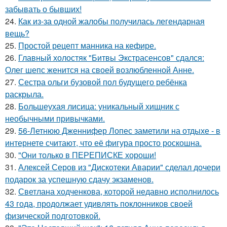
забывать о бывших!
24.
Как из-за одной жалобы получилась легендарная
вещь?
25.
Простой рецепт манника на кефире.
26.
Главный холостяк "Битвы Экстрасенсов" сдался:
Олег шепс женится на своей возлюбленной Анне.
27.
Сестра ольги бузовой пол будущего ребёнка
раскрыла.
28.
Большеухая лисица: уникальный хищник с
необычными привычками.
29.
56-Летнюю Дженнифер Лопес заметили на отдыхе - в
интернете считают, что её фигура просто роскошна.
30.
"Они только в ПЕРЕПИСКЕ хороши!
31.
Алексей Серов из "Дискотеки Аварии" сделал дочери
подарок за успешную сдачу экзаменов.
32.
Светлана ходченкова, которой недавно исполнилось
43 года, продолжает удивлять поклонников своей
физической подготовкой.