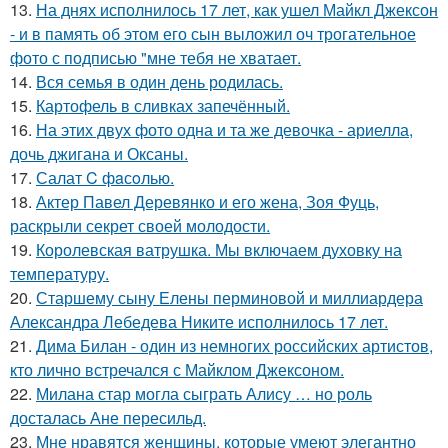
13.
На днях исполнилось 17 лет, как ушел Майкл Джексон
- и в память об этом его сын выложил оч трогательное
фото с подписью "мне тебя не хватает.
14.
Вся семья в один день родилась.
15.
Картофель в сливках запечённый.
16.
На этих двух фото одна и та же девочка - ариелла,
дочь джигана и Оксаны.
17.
Салат C фaсoлью.
18.
Актер Павел Деревянко и его жена, Зоя Фуць,
раскрыли секрет своей молодости.
19.
Королевская ватрушка. Мы включаем духовку на
температуру.
20.
Старшему сыну Елены перминовой и миллиардера
Александра Лебедева Никите исполнилось 17 лет.
21.
Дима Билан - один из немногих российских артистов,
кто лично встречался с Майклом Джексоном.
22.
Милана стар могла сыграть Алису … но роль
досталась Ане пересильд.
23.
Мне нравятся женщины, которые умеют элегантно