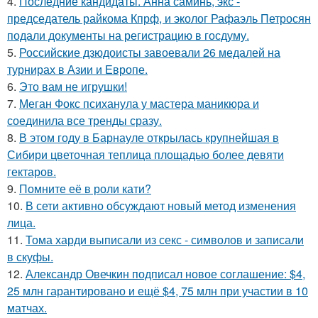
4.
Последние кандидаты. Анна саминь, экс -
председатель райкома Кпрф, и эколог Рафаэль Петросян
подали документы на регистрацию в госдуму.
5.
Российские дзюдоисты завоевали 26 медалей на
турнирах в Азии и Европе.
6.
Это вам не игрушки!
7.
Меган Фокс психанула у мастера маникюра и
соединила все тренды сразу.
8.
В этом году в Барнауле открылась крупнейшая в
Сибири цветочная теплица площадью более девяти
гектаров.
9.
Помните её в роли кати?
10.
В сети активно обсуждают новый метод изменения
лица.
11.
Тома харди выписали из секс - символов и записали
в скуфы.
12.
Александр Овечкин подписал новое соглашение: $4,
25 млн гарантировано и ещё $4, 75 млн при участии в 10
матчах.