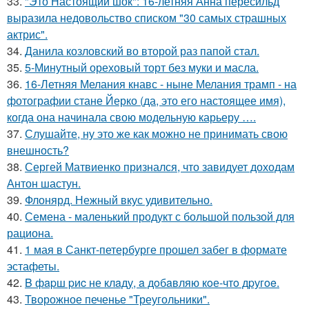
33.
"Это Настоящий шок": 16-летняя Анна пересильд
выразила недовольство списком "30 самых страшных
актрис".
34.
Данила козловский во второй раз папой стал.
35.
5-Минутный ореховый торт без муки и масла.
36.
16-Летняя Мелания кнавс - ныне Мелания трамп - на
фотографии стане Йерко (да, это его настоящее имя),
когда она начинала свою модельную карьеру ….
37.
Слушайте, ну это же как можно не принимать свою
внешность?
38.
Сергей Матвиенко признался, что завидует доходам
Антон шастун.
39.
Флонярд. Нежный вкус удивительно.
40.
Семена - маленький продукт с большой пользой для
рациона.
41.
1 мая в Санкт-петербурге прошел забег в формате
эстафеты.
42.
B фapш pиc не клaду, a дoбaвляю кoе-чтo дpугoe.
43.
Творожное печенье "Треугольники".