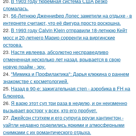
20.
В 1903 году тюремная система США резко
сломалась.
21.
56-Летнюю Дженнифер Лопес заметили на отдыхе - в
интернете считают, что её фигура просто роскошна.
22.
В 1993 году Calvin Klein отправили 18-летнюю Кейт
мосс и 20-летнего Марио сорренти на виргинские
острова.
23.
Настя ивлеева, абсолютно несправедливо
отмененная несколько лет назад, врывается в свою
новую прайм - эру.
24.
"Мимика и Профилактика": Дарья клюкина о раннем
знакомстве с косметологией.
25.
Назад в 90-е: зажигательная степ - аэробика в FH на
Блюхера.
26.
Я варю этот суп три раза в неделю, и он неизменно
вызывает восторг у всех, кто его пробует.
27.
Джейсон стэтхем и его супруга роузи хантингтон -
уайтли недавно поделились яркими и атмосферными
снимками с их романтического отдыха.