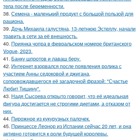
тела после беременности.
38.
Семена - маленький продукт с большой пользой для
рациона.
39.
Дочь Михаила галустяна, 13-летнюю Эстеллу, начали
травить в сети за её внешность.
40.
Приянка чопра в февральском номере британского
Vogue, 2023.
41.
Банку шпротов и лаваш беру.
42.
Интернет взорвался после появления ролика с
участием Анны седоковой и джигана,
сопровождавшегося её загадочной фразой: "Счастье
Любит Тишину".
43.
Надя Сысоева открыто говорит, что её идеальная
фигура достигается не строгими диетами, а отказом от
них.
44.
Пирожное из кукурузных палочек.
45.
Принцессе Леонор из Испании сейчас 20 лет, и она
активно готовится к роли будущей королевы.