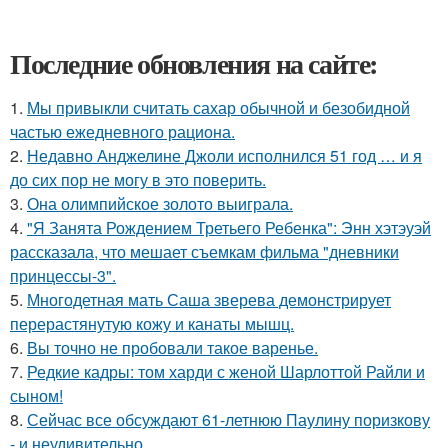
Последние обновления на сайте:
1.
Мы привыкли считать сахар обычной и безобидной
частью ежедневного рациона.
2.
Недавно Анджелине Джоли исполнился 51 год … и я
до сих пор не могу в это поверить.
3.
Она олимпийское золото выиграла.
4.
"Я Занята Рождением Третьего Ребенка": Энн хэтэуэй
рассказала, что мешает съемкам фильма "дневники
принцессы-3".
5.
Многодетная мать Саша зверева демонстрирует
перерастянутую кожу и канаты мышц.
6.
Вы точно не пробовали такое варенье.
7.
Редкие кадры: том харди с женой Шарлоттой Райли и
сыном!
8.
Сейчас все обсуждают 61-летнюю Паулину поризкову
- и неудивительно.