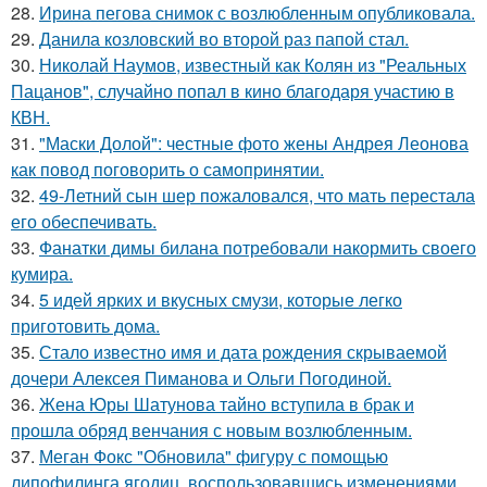
28.
Ирина пегова снимок с возлюбленным опубликовала.
29.
Данила козловский во второй раз папой стал.
30.
Николай Наумов, известный как Колян из "Реальных
Пацанов", случайно попал в кино благодаря участию в
КВН.
31.
"Маски Долой": честные фото жены Андрея Леонова
как повод поговорить о самопринятии.
32.
49-Летний сын шер пожаловался, что мать перестала
его обеспечивать.
33.
Фанатки димы билана потребовали накормить своего
кумира.
34.
5 идей ярких и вкусных смузи, которые легко
приготовить дома.
35.
Стало известно имя и дата рождения скрываемой
дочери Алексея Пиманова и Ольги Погодиной.
36.
Жена Юры Шатунова тайно вступила в брак и
прошла обряд венчания с новым возлюбленным.
37.
Меган Фокс "Обновила" фигуру с помощью
липофилинга ягодиц, воспользовавшись изменениями