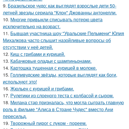
9.
Бразильское чудо: как выглядят взрослые дети 50-
летней звезды сериала "Клон" Джованны антонелли.
10.
Многие привыкли списывать потерю цвета
исключительно на возраст.
11.
Бывшая участница шоу "Уральские Пельмени" Юлия
Михалкова часто слышит назойливые вопросы об
отсутствии у неё детей.
12.
Киш с грибами и курицей.
13.
Кабачковые оладьи с шампиньонами.
14.
Картошка тушенная с курицей в молоке.
15.
Голливудские звёзды, которые выглядят как боги,
используют это!
16.
Жюльен с курицей и грибами.
17.
Рулетики из слоеного теста с колбасой и сыром.
18.
Милана стар призналась, что могла сыграть главную
роль в фильме "Алиса в Стране Чудес" вместо Ани
пересильд.
19.
Творожный пирог с луком - пореем.