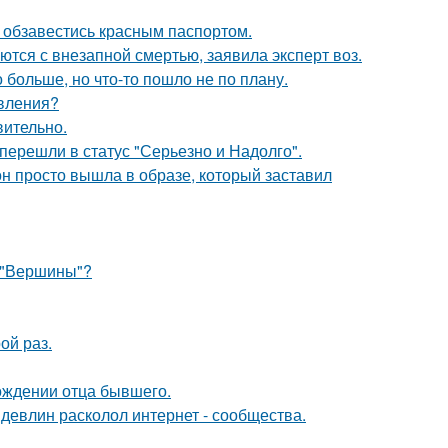
 обзавестись красным паспортом.
тся с внезапной смертью, заявила эксперт воз.
больше, но что-то пошло не по плану.
явления?
вительно.
перешли в статус "Серьезно и Надолго".
он просто вышла в образе, который заставил
 "Вершины"?
ой раз.
ождении отца бывшего.
девлин расколол интернет - сообщества.