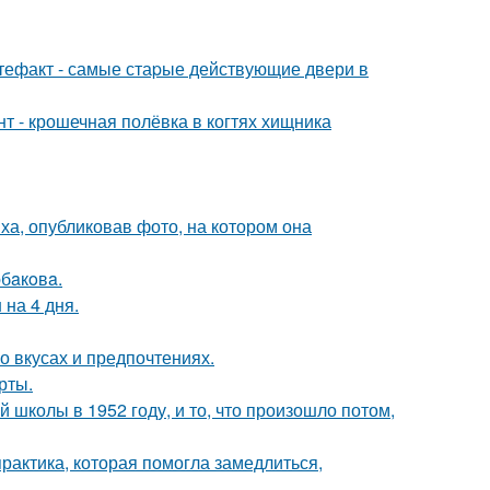
ртефакт - самые стаpые действующие двери в
 - крошечная полёвка в когтях хищника
а, опубликовав фото, на котором она
бaкoвa.
 на 4 дня.
 вкусах и предпочтениях.
рты.
 школы в 1952 году, и то, что произошло потом,
практика, которая помогла замедлиться,