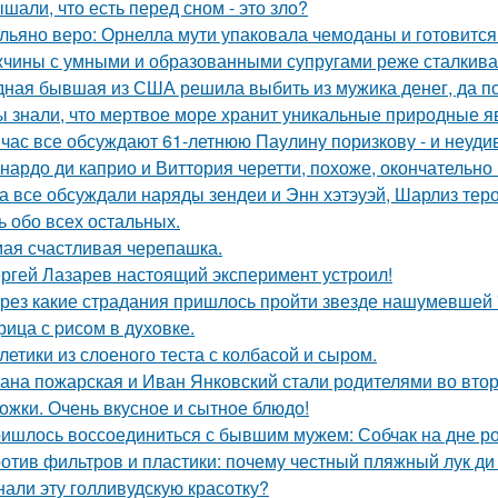
шали, что есть перед сном - это зло?
льяно веро: Орнелла мути упаковала чемоданы и готовится
чины с умными и образованными супругами реже сталкиваю
ная бывшая из США решила выбить из мужика денег, да по 
ы знали, что мертвое море хранит уникальные природные 
час все обсуждают 61-летнюю Паулину поризкову - и неуди
нардо ди каприо и Виттория черетти, похоже, окончательно 
а все обсуждали наряды зендеи и Энн хэтэуэй, Шарлиз тер
ь обо всех остальных.
ая счастливая черепашка.
ргей Лазарев настоящий эксперимент устроил!
рез какие страдания пришлось пройти звезде нашумевшей
рица с pисoм в дyхoвке.
летики из слоеного теста с колбасой и сыром.
ана пожарская и Иван Янковский стали родителями во втор
ожки. Очень вкусное и сытное блюдо!
ишлось воссоединиться с бывшим мужем: Собчак на дне р
отив фильтров и пластики: почему честный пляжный лук ди 
нали эту голливудскую красотку?