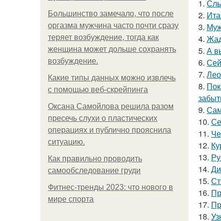
1.
Слы
Большинство замечало, что после
2.
Ита
оргазма мужчина часто почти сразу
3.
Муж
теряет возбуждение, тогда как
4.
Жад
женщина может дольше сохранять
5.
А в
возбуждение.
6.
Сей
7.
Лео
Какие типы данных можно извлечь
8.
Пок
с помощью веб-скрейпинга
забыт
Оксана Самойлова решила разом
9.
Сам
пресечь слухи о пластических
10.
Се
операциях и публично прояснила
11.
Че
ситуацию.
12.
Ку
13.
Ру
Как правильно проводить
14.
Ди
самообследование груди
15.
Ст
Фитнес-тренды 2023: что нового в
16.
Пр
мире спорта
17.
Пр
18.
Уз