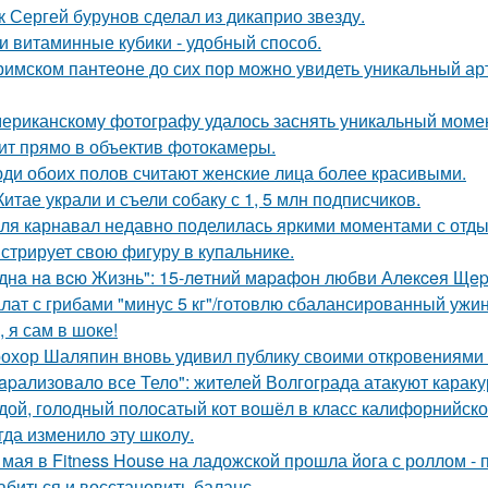
к Сергей бурунов сделал из дикаприо звезду.
и витаминные кубики - удобный способ.
римском пантеoне до сих пор можно увидеть уникальный а
ериканскому фотографу удалось заснять уникальный момент
ит прямо в объектив фотокамеры.
ди обоих полов считают женские лица более красивыми.
Китае украли и съели собаку с 1, 5 млн подписчиков.
ля карнавал недавно поделилась яркими моментами с отдых
стрирует свою фигуру в купальнике.
днa нa вcю Жизнь": 15-лeтний мapaфoн любви Алeкceя Щep
лат с грибами "минус 5 кг"/готовлю сбалансированный ужин
, я сам в шоке!
охор Шаляпин вновь удивил публику своими откровениями о
apализовало все Тело": жителей Волгограда атакуют караку
дой, голодный полосатый кот вошёл в класс калифорнийской
гда изменило эту школу.
 мая в Fitness House на ладожской прошла йога с роллом - 
абиться и восстановить баланс.