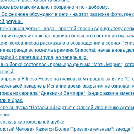
доме всё максимально прозрачно и по - доброму.
e Spice снова обсуждают в сети - на этот раз из-за фото, гд
ой ретуши.
вежающая детокс - вода - простой способ вернуть телу лёгк
тория падения: как наследница большого состояния оказала
рия кожевникова рассказала о возвращении в сериал "Унив
иана гранде вспомнила времена Snapchat, начав вновь де
рафий с репетиции тура, но теперь в ig.
Нью-йорке состоялась премьера фильма "Мать Мария", кот
этэуэй.
 апреля в Fitness House на пулковском прошло занятие "Ст
маленькой пекарне в Испании время закрытия не означает к
триса из сериала "Дневники Вампира" Кэндис аккола вмес
или в брак.
сле выпуска "Натальной Карты" с Олесей Иванченко Артеми
ение.
сиска в картофельной шубке.
олстый Человек Кажется Более Привлекательным": звезда "к