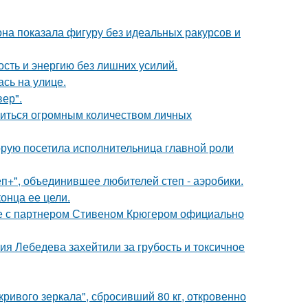
е она показала фигуру без идеальных ракурсов и
ость и энергию без лишних усилий.
сь на улице.
ер".
литься огромным количеством личных
орую посетила исполнительница главной роли
еп+", объединившее любителей степ - аэробики.
онца ее цели.
те с партнером Стивеном Крюгером официально
я Лебедева захейтили за грубость и токсичное
ривого зеркала", сбросивший 80 кг, откровенно