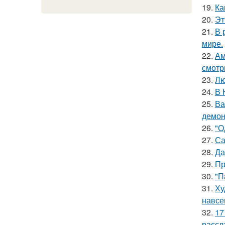
19.
Ка
20.
Эт
21.
В 
мире.
22.
Ам
смотр
23.
Лю
24.
В 
25.
Ва
демон
26.
"О
27.
Са
28.
Да
29.
Пр
30.
"П
31.
Ху
навсе
32.
17
рассл