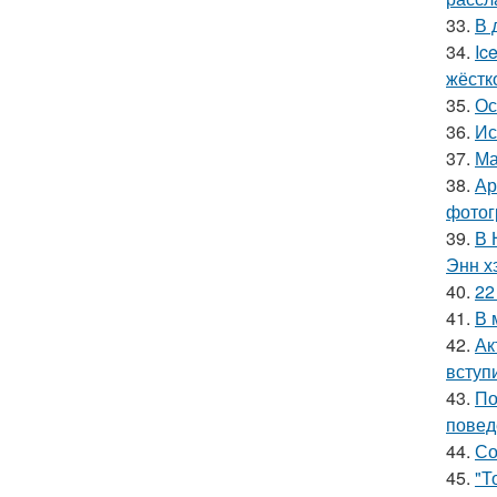
33.
В 
34.
Ic
жёстк
35.
Ос
36.
Ис
37.
Ма
38.
Ар
фотог
39.
В 
Энн х
40.
22
41.
В 
42.
Ак
вступ
43.
По
повед
44.
Со
45.
"Т