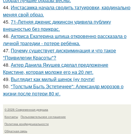
собрал лучшие образы весны.
44.
Инстасамка начала сводить татуировки, кардинально
меняя свой образ.
45.
71-Летняя дженис дикинсон удивила публику
внешностью без прикрас.
46.
Актриса Екатерина шпица откровенно рассказала о
личной трагедии - потере ребёнка.
47.
Почему существует дискриминация и что такое
"Привилегии Красоты"?
48.
Актер Данила Якушев сделал предложение
Кристине, которая моложе его на 20 лет.
49.
Выглядит как милый щенок (ну почти!
50.
"Толстым Быть Эстетичнее": Александр морозов о
жизни после потери 80 кг.
© 2026 Современная девушка
Контакты
Пользовательское соглашение
Политика конфидециальности
Обратная связь