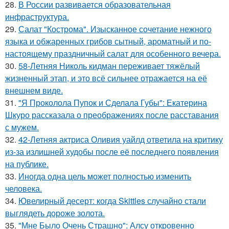
28.
В России развивается образовательная
инфраструктура.
29.
Салат "Кострома". Изысканное сочетание нежного
языка и обжаренных грибов сытный, ароматный и по-
настоящему праздничный салат для особенного вечера.
30.
58-Летняя Николь кидман переживает тяжёлый
жизненный этап, и это всё сильнее отражается на её
внешнем виде.
31.
"Я Проколола Пупок и Сделала Губы": Екатерина
Шкуро рассказала о преображениях после расставания
с мужем.
32.
42-Летняя актриса Оливия уайлд ответила на критику
из-за излишней худобы после её последнего появления
на публике.
33.
Иногда одна цель может полностью изменить
человека.
34.
Ювелирный десерт: когда Skittles случайно стали
выглядеть дороже золота.
35.
"Мне Было Очень Страшно": Алсу откровенно