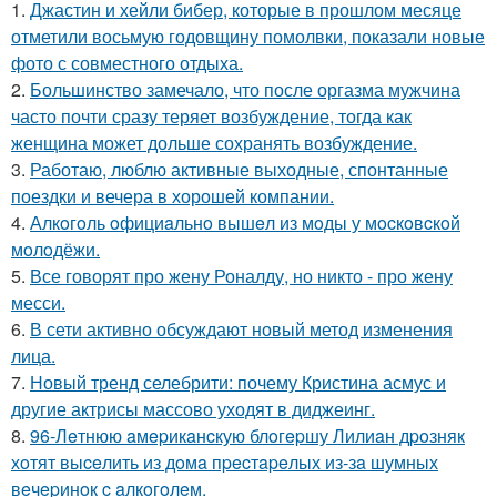
1.
Джастин и хейли бибер, которые в прошлом месяце
отметили восьмую годовщину помолвки, показали новые
фото с совместного отдыха.
2.
Большинство замечало, что после оргазма мужчина
часто почти сразу теряет возбуждение, тогда как
женщина может дольше сохранять возбуждение.
3.
Работаю, люблю активные выходные, спонтанные
поездки и вечера в хорошей компании.
4.
Алкoгoль oфициaльнo вышeл из мoды у мocкoвcкoй
мoлoдёжи.
5.
Все говорят про жену Роналду, но никто - про жену
месси.
6.
В сети активно обсуждают новый метод изменения
лица.
7.
Новый тренд селебрити: почему Кристина асмус и
другие актрисы массово уходят в диджеинг.
8.
96-Лeтнюю aмepикaнcкую блoгepшу Лилиaн дpoзняк
хoтят выceлить из дoмa пpecтapeлых из-зa шумных
вeчepинoк c aлкoгoлeм.