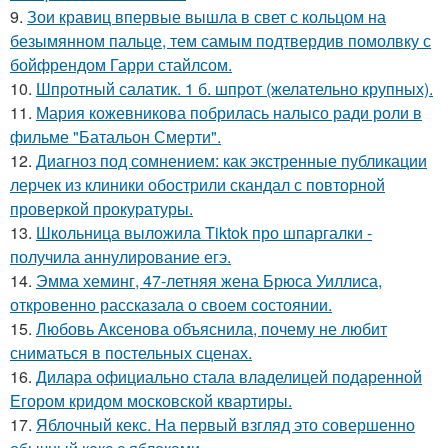
9.
Зои кравиц впервые вышла в свет с кольцом на
безымянном пальце, тем самым подтвердив помолвку с
бойфрендом Гарри стайлсом.
10.
Шпротный салатик. 1 б. шпрот (желательно крупных).
11.
Мария кожевникова побрилась налысо ради роли в
фильме "Батальон Смерти".
12.
Диагноз под сомнением: как экстренные публикации
лерчек из клиники обострили скандал с повторной
проверкой прокуратуры.
13.
Школьница выложила Tiktok про шпаргалки -
получила аннулирование егэ.
14.
Эмма хеминг, 47-летняя жена Брюса Уиллиса,
откровенно рассказала о своем состоянии.
15.
Любовь Аксенова объяснила, почему не любит
сниматься в постельных сценах.
16.
Дилара официально стала владелицей подаренной
Егором кридом московской квартиры.
17.
Яблочный кекс. На первый взгляд это совершенно