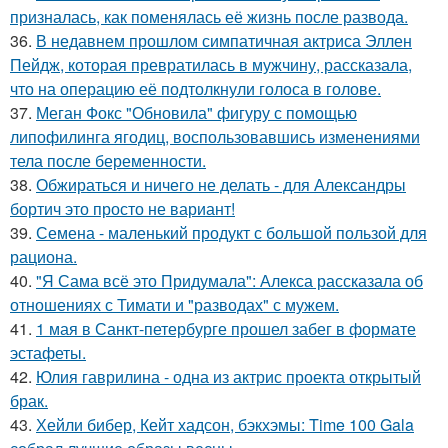
призналась, как поменялась её жизнь после развода.
36.
В недавнем прошлом симпатичная актриса Эллен
Пейдж, которая превратилась в мужчину, рассказала,
что на операцию её подтолкнули голоса в голове.
37.
Меган Фокс "Обновила" фигуру с помощью
липофилинга ягодиц, воспользовавшись изменениями
тела после беременности.
38.
Обжираться и ничего не делать - для Александры
бортич это просто не вариант!
39.
Семена - маленький продукт с большой пользой для
рациона.
40.
"Я Сама всё это Придумала": Алекса рассказала об
отношениях с Тимати и "разводах" с мужем.
41.
1 мая в Санкт-петербурге прошел забег в формате
эстафеты.
42.
Юлия гаврилина - одна из актрис проекта открытый
брак.
43.
Хейли бибер, Кейт хадсон, бэкхэмы: Time 100 Gala