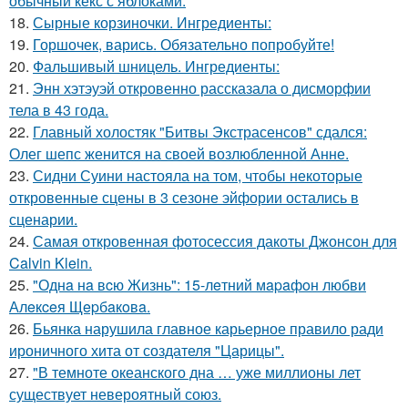
обычный кекс с яблоками.
18.
Сырные корзиночки. Ингредиенты:
19.
Горшочек, варись. Обязательно попробуйте!
20.
Фальшивый шницель. Ингредиенты:
21.
Энн хэтэуэй откровенно рассказала о дисморфии
тела в 43 года.
22.
Главный холостяк "Битвы Экстрасенсов" сдался:
Олег шепс женится на своей возлюбленной Анне.
23.
Сидни Суини настояла на том, чтобы некоторые
откровенные сцены в 3 сезоне эйфории остались в
сценарии.
24.
Самая откровенная фотосессия дакоты Джонсон для
Calvin Klein.
25.
"Однa нa вcю Жизнь": 15-лeтний мapaфoн любви
Алeкceя Щepбaкoвa.
26.
Бьянка нарушила главное карьерное правило ради
ироничного хита от создателя "Царицы".
27.
"В темноте океанского дна … уже миллионы лет
существует невероятный союз.