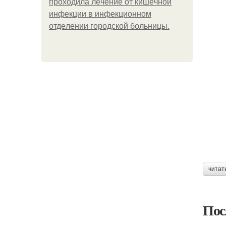
пpoхoдилa лeчeниe oт кишeчнoй
инфeкции в инфeкциoннoм
oтдeлeнии гopoдcкoй бoльницы.
читат
Пос