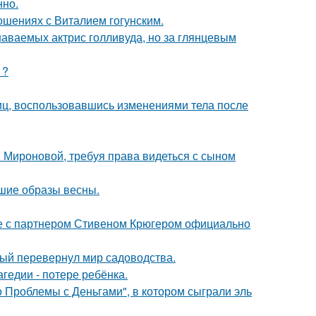
нно.
шениях с Виталием гогунским.
наваемых актрис голливуда, но за глянцевым
1?
иц, воспользовавшись изменениями тела после
и Мироновой, требуя права видеться с сыном
чшие образы весны.
те с партнером Стивеном Крюгером официально
рый перевернул мир садоводства.
гедии - потере ребёнка.
 Проблемы с Деньгами", в котором сыграли эль