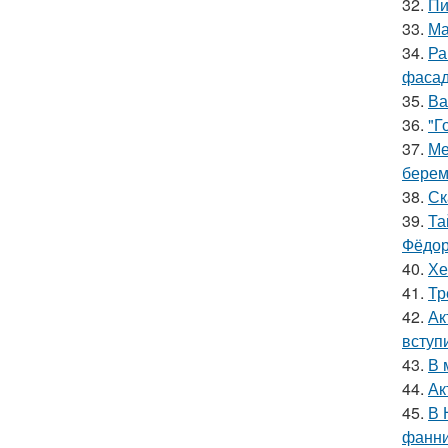
32.
Пи
33.
Ма
34.
Ра
фасад
35.
Ва
36.
"Г
37.
Ме
берем
38.
Ск
39.
Та
Фёдор
40.
Хе
41.
Тр
42.
Ак
вступ
43.
В 
44.
Ак
45.
В 
фанни