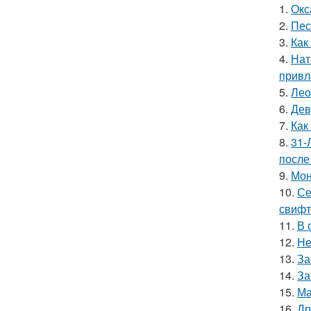
1.
Окс
2.
Пес
3.
Как
4.
Нат
привл
5.
Лео
6.
Дев
7.
Как
8.
31-
после
9.
Мон
10.
Се
свифт
11.
В 
12.
Не
13.
За
14.
За
15.
Ма
16.
Др