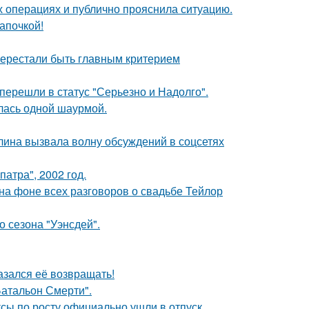
 операциях и публично прояснила ситуацию.
апочкой!
перестали быть главным критерием
перешли в статус "Серьезно и Надолго".
лась одной шаурмой.
лина вызвала волну обсуждений в соцсетях
атра", 2002 год.
 на фоне всех разговоров о свадьбе Тейлор
 сезона "Уэнсдей".
азался её возвращать!
атальон Смерти".
ксы по росту официально ушли в отпуск.