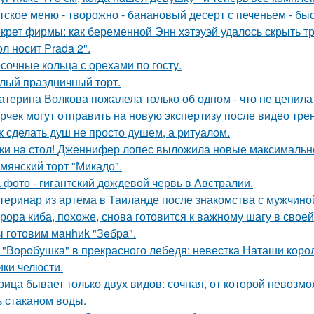
тское меню - творожно - банановый десерт с печеньем - быс
крет фирмы: как беременной Энн хэтэуэй удалось скрыть т
л носит Prada 2".
сочные кольца с орехами по госту.
лый праздничный торт.
атерина Волкова пожалела только об одном - что не ценила
рчек могут отправить на новую экспертизу после видео трен
к сделать душ не просто душем, а ритуалом.
ки на стол! Дженнифер лопес выложила новые максимальн
мянский торт "Микадо".
 фото - гигантский дождевой червь в Австралии.
теринар из артема в Таиланде после знакомства с мужчино
рора киба, похоже, снова готовится к важному шагу в своей
 готовим мaнhиk "Зeбpa".
 "Воробушка" в прекрасного лебедя: невестка Наташи кор
ики челюсти.
рица бывает только двух видов: сочная, от которой невозмо
ь стаканом воды.