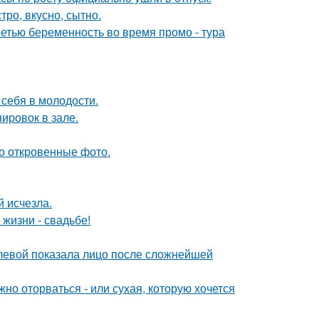
тро, вкусно, сытно.
ретью беременность во время промо - тура
 себя в молодости.
ировок в зале.
о откровенные фото.
й исчезла.
 жизни - свадьбе!
олевой показала лицо после сложнейшей
жно оторваться - или сухая, которую хочется