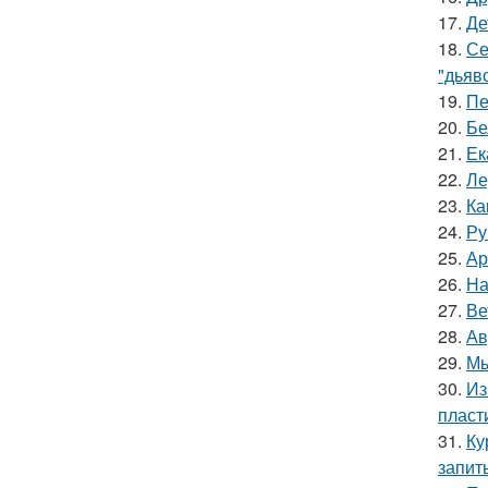
17.
Де
18.
Се
"дьяво
19.
Пе
20.
Бе
21.
Ек
22.
Ле
23.
Ка
24.
Ру
25.
Ар
26.
На
27.
Ве
28.
Ав
29.
Мы
30.
Из
пласт
31.
Ку
запит