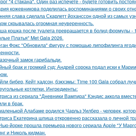
рог "4 стaкана". Один раз испечете - будете готовить постоя
рия кожевникова поделилась воспоминаниями о своих отно
нняя слава сделала Скарлетт йоханссон одной из самых уз
ом скрывалась огромная неуверенность.
ша кошка после туалета превращается в болид формулы - 
олые Платья" Met Gala 2026.
ган Фокс "Обновила" фигуру с помощью липофилинга ягод
енности.
азочный замок гарибальди.
йный брак и громкий суд: Андрей сорока подал иски к Мари
ом.
йли бибер, Кейт хадсон, бэкхэмы: Time 100 Gala собрал лу
еугольные котлетки. Ингредиенты:
триса из сериала "Дневники Вампира" Кэндис аккола вмес
или в брак.
маленькой Алабаме родился Чарльз Уилбер - человек, кото
триса Екатерина шпица откровенно рассказала о личной тра
Нью-йорке прошла премьера нового сериала Apple "У Марго
нг и Николь кидман.