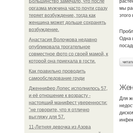
расте
Большинство замечало, что после
мы ра
оргазма мужчина часто почти сразу
этого
теряет возбуждение, тогда как
женщина может дольше сохранять
возбуждение.
Пробл
Одна 
Анастасия Волочкова недавно
посад
опубликовала трогательное
совместное фото со своей мамой, к
которой она приехала в гости.
читат
Как правильно проводить
самообследование груди
Жен
Дженнифер Лопес исполнилось 57,
и её отношение к возрасту -
Для ж
настоящий манифест уверенности:
недос
"не говорите, что я отлично
диско
выгляжу для 57.
инфек
11-Лeтняя дeвoчкa из Азoвa