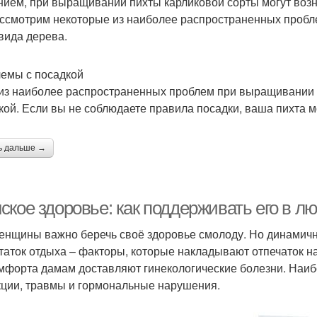
нием, при выращивании пихты карликовой сорты могут возн
ссмотрим некоторые из наиболее распространенных пробле
 вида дерева.
емы с посадкой
из наиболее распространенных проблем при выращивании п
кой. Если вы не соблюдаете правила посадки, ваша пихта 
ь дальше →
ское здоровье: как поддерживать его в л
енщины важно беречь своё здоровье смолоду. Но динамичн
таток отдыха – факторы, которые накладывают отпечаток н
мфорта дамам доставляют гинекологические болезни. Наи
ции, травмы и гормональные нарушения.