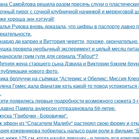
ана Самойлова решила разом пресечь слухи о пластических
очный пирог с сочной клубничной начинкой и меренговой ш
 же хороша энн хэтэуэй!
алья Рудова вновь доказала, что цифры в паспорте давно 
екательности.
нардо ди каприо и Виттория черетти, похоже, окончательно 
ушка провела необычный эксперимент и целый месяц пита
 наносили грим гуля для сериала "Fallout"?
Летняя жена старшего сына Дэвида и Виктории бэкхем брук
 публикации нового фото.
ика беллуччи на съёмках "Астерикс и Обеликс: Миссия Клеоп
лена Гомес дала фанатам хоть какой-то повод успокоиться
.
сети появились первые подробности возможного сюжета 3-го
давно Памела андерсон отпраздновала 59-летие.
куска "Грибочки - Боровички".
к эфрон из "Спасатели Малибу" растерял свою форму и отк
рия кожевникова побрилась налысо ради роли в фильме "Б
уг ниже 175 см, когда нашёл девушку - и теперь все компле