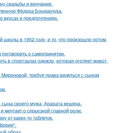
ну свадьбы и венчания.
бленную Фёдора Бондарчука.
 вкусах и предпочтениях.
 школы в 1952 году, и то, что произошло потом,
 поговорить о самопринятии.
ть в спортзалах одежду, которая оголяет живот,
и Мироновой, требуя права видеться с сыном
ом.
 сына своего мужа, Арарата кещяна.
и мечтает о серьезной главной роли.
у от каких-то таблеток.
фории".
вой образ.