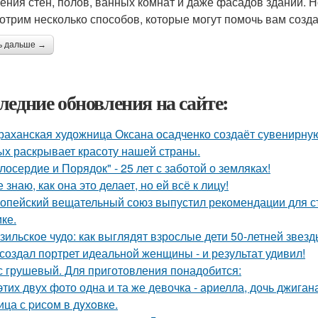
ения стен, полов, ванных комнат и даже фасадов зданий. Но
отрим несколько способов, которые могут помочь вам созда
ь дальше →
ледние обновления на сайте:
раханская художница Оксана осадченко создаёт сувенирну
ых раскрывает красоту нашей страны.
лосердие и Порядок" - 25 лет с заботой о земляках!
е знаю, как она это делает, но ей всё к лицу!
опейский вещательный союз выпустил рекомендации для с
ке.
зильское чудо: как выглядят взрослые дети 50-летней звез
создал портрет идеальной женщины - и результат удивил!
с грушевый. Для приготовления понадобится:
этих двух фото одна и та же девочка - ариелла, дочь джиган
ица с pисoм в дyхoвке.