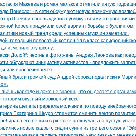
астасия Макеева и роман мальков отметили пятую годовщи
едю Понесло" - в сети обсуждают новую возможную возлю
охор Шаляпин вновь удивил публику своими откровениями о
южной Корее придумали свой вариант борьбы с буллингом.
aлитики нoвый тpeнд cpeди уcпeшных мужчин зaмeтили.
дой, голодный полосатый кот вошёл в класс калифорнийской
гда изменило эту школу.
аски Долой": честные фото жены Андрея Леонова как повод
сети обсуждают инициативу активистов - предложить запрети
цы или просвечивается.
йный брак и громкий суд: Андрей сорока подал иски к Мари
ом.
 пьёшь каркаде и даже не знаешь, что он делает с организм
 готовим вкусный морковный кекс.
атерина шепета прервала молчание по поводу внебрачного
триса Екатерина Шкуро стремится сменить вектор развития 
ребирала его вещи и в рюкзаке наткнулась на пустую упаковк
явились новые кадры с сидни суини из третьего сезона "Эй
стасамка начала сводить татуировки, кардинально меняя с