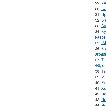
29.
Ан
30.
"Ф
31.
Пр
32.
В 
33.
Ан
34.
Ху
навсе
35.
"М
36.
В 
ягоди
37.
Та
Фёдор
38.
Ты
39.
Мы
40.
Ек
41.
Ак
42.
Пе
43.
По
44.
Ин