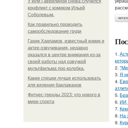
украш
У юли Гаврилиной снова случился
рассм
конфликт с комиком Ильей
Соболевым.
читат
Как правильно проводить
самообследование груди
Пос
Гарик Харламов, известный комик и
актер озвучивания, недавно
1.
Аст
оказался в центре внимания из-за
котор
своей работы над озвучкой
2.
"Ми
мультфильма про колобка.
3.
Я н
Какие специи лучше использовать
4.
Евр
для вяления баклажанов
атлети
5.
Бра
Фитнес-тренды 2023: что нового в
6.
ИИ 
мире спорта
7.
Кек
8.
На 
9.
Кур