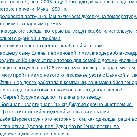
ло кто знает, но в 2005 году Леонардо ди каприо отсидел мо
стрые пончики. Мука - 250 гр.
ролевская ватрушка. Мы включаем духовку на температуру
инчики с заварным кремом.
лливудские звёзды, которые выглядят как боги, используют 
льен с курицей и грибами.
летики из слоеного теста с колбасой и сыром.
аршему сыну Елены перминовой и миллиардера Александра
редитные Каникулы" по ипотеке для семей с детьми увеличи
нщина похудела на 125 килограмм после развода с мужем.
 могу пройти мимо нового клипа канье уэста с Бьянкой в гл
йтлин нер долго работала в компании, занимающейся ген
к из-за одной жалобы получилась легендарная вещь?
к Сергей бурунов сделал из дикаприо звезду.
большая "Квартирная" (12 кг) Джулия срочно ищет семью!
 фото - гигантский дождевой червь в Австралии.
дьба Шэрон стоун - это история о том, как однажды решитьс
стра ольги бузовой пол будущего ребёнка раскрыла.
ди уже а дельфин нет сдались.