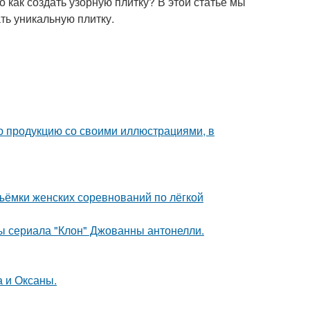
 как создать узорную плитку? В этой статье мы
ть уникальную плитку.
ю продукцию со своими иллюстрациями, в
ъёмки женских соревнований по лёгкой
ды сериала "Клон" Джованны антонелли.
а и Оксаны.