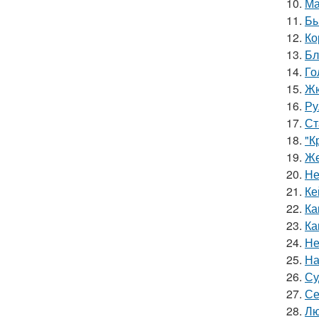
10.
Ма
11.
Бы
12.
Ко
13.
Бл
14.
Го
15.
Жю
16.
Ру
17.
Ст
18.
"К
19.
Же
20.
Не
21.
Ке
22.
Ка
23.
Ка
24.
Не
25.
На
26.
Су
27.
Се
28.
Лю