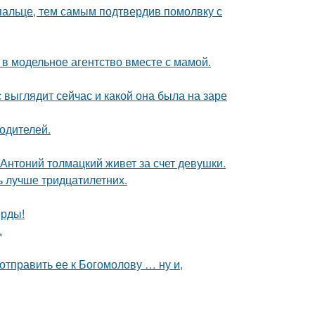
пальце, тем самым подтвердив помолвку с
 в модельное агентство вместе с мамой.
с выглядит сейчас и какой она была на заре
родителей.
Антоний толмацкий живет за счет девушки.
ь лучше тридцатилетних.
ерды!
.
отправить ее к Богомолову … ну и,