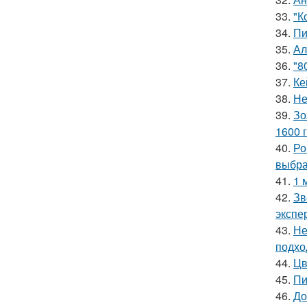
33.
"К
34.
Пи
35.
Ал
36.
"8
37.
Ке
38.
Не
39.
Зо
1600 г
40.
Ро
выбра
41.
1 
42.
Зв
экспе
43.
Не
подхо
44.
Цв
45.
Пи
46.
До