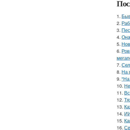
Пос
1.
Быв
2.
Раб
3.
Пес
4.
Она
5.
Нов
6.
Ров
мегап
7.
Сел
8.
На 
9.
"На
10.
Не
11.
Вс
12.
Тя
13.
Ка
14.
ИИ
15.
Ка
16.
Се