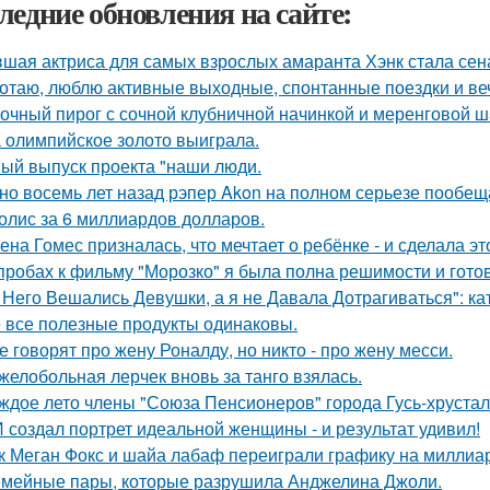
ледние обновления на сайте:
шая актриса для самых взрослых амаранта Хэнк стала сен
отаю, люблю активные выходные, спонтанные поездки и ве
очный пирог с сочной клубничной начинкой и меренговой ш
 олимпийское золото выиграла.
ый выпуск проекта "наши люди.
но восемь лет назад рэпер Akon на полном серьезе пообе
олис за 6 миллиардов долларов.
ена Гомес призналась, что мечтает о ребёнке - и сделала эт
пробах к фильму "Морозко" я была полна решимости и готов
 Него Вешались Девушки, а я не Давала Дотрагиваться": кат
 все полезные продукты одинаковы.
е говорят про жену Роналду, но никто - про жену месси.
желобольная лерчек вновь за танго взялась.
ждое лето члены "Союза Пенсионеров" города Гусь-хруста
 создал портрет идеальной женщины - и результат удивил!
к Меган Фокс и шайа лабаф переиграли графику на миллиар
мейные пары, которые разрушила Анджелина Джоли.