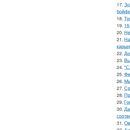
17.
Зо
бойфр
18.
То
19.
15
20.
Не
21.
На
карье
22.
До
23.
Вы
24.
"С
25.
Фи
26.
Мы
27.
Ср
28.
Пр
29.
Го
30.
Да
соотв
31.
Ов
32.
Ан