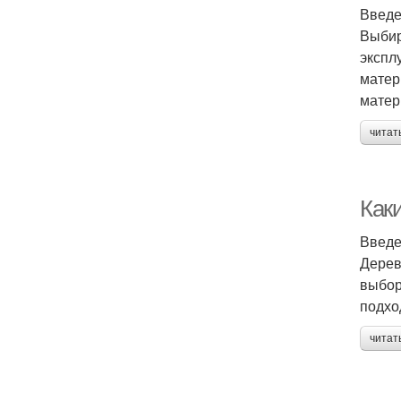
Введ
Выбир
экспл
матер
матер
читат
Как
Введ
Дерев
выбор
подхо
читат