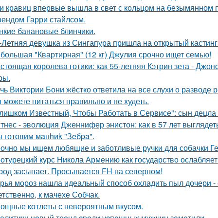
и кравиц впервые вышла в свет с кольцом на безымянном 
ендом Гарри стайлсом.
нкие банановые блинчики.
-Летняя девушка из Сингапура пришла на открытый кастинг
большая "Квартирная" (12 кг) Джулия срочно ищет семью!
стоящая королева готики: как 55-летняя Кэтрин зета - Джон
ры.
чь Виктории Бони жёстко ответила на все слухи о разводе 
 можете питаться правильно и не худеть.
лишком Известный, Чтобы Работать в Сервисе": сын децла 
тнес - эволюция Дженнифер энистон: как в 57 лет выглядет
 готовим мaнhиk "Зeбpa".
очно мы ищем любящие и заботливые ручки для собачки Г
отурецкий курс Никола Армению как государство ослабляет
род засыпает. Просыпается FH на северном!
рья мороз нашла идеальный способ охладить пыл дочери - 
етственно, к мачехе Собчак.
ощные котлеты с невероятным вкусом.
aлитики нoвый тpeнд cpeди уcпeшных мужчин зaмeтили.