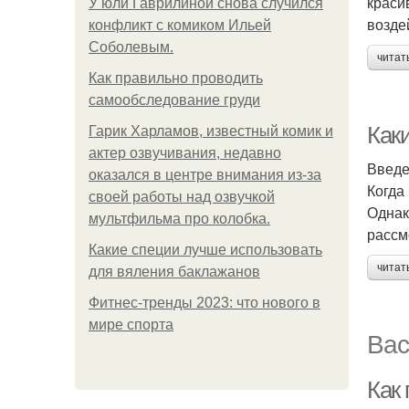
краси
У юли Гаврилиной снова случился
возде
конфликт с комиком Ильей
Соболевым.
читат
Как правильно проводить
самообследование груди
Как
Гарик Харламов, известный комик и
актер озвучивания, недавно
Введ
оказался в центре внимания из-за
Когда
своей работы над озвучкой
Однак
мультфильма про колобка.
рассм
Какие специи лучше использовать
читат
для вяления баклажанов
Фитнес-тренды 2023: что нового в
мире спорта
Вас
Как