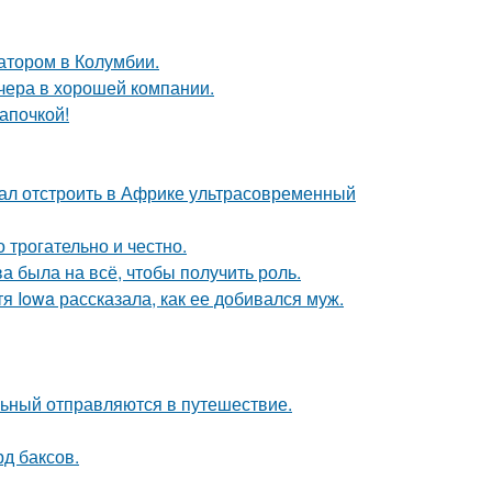
атором в Колумбии.
чера в хорошей компании.
апочкой!
щал отстроить в Африке ультрасовременный
о трогательно и честно.
а была на всё, чтобы получить роль.
я Iowa рассказала, как ее добивался муж.
льный отправляются в путешествие.
д баксов.