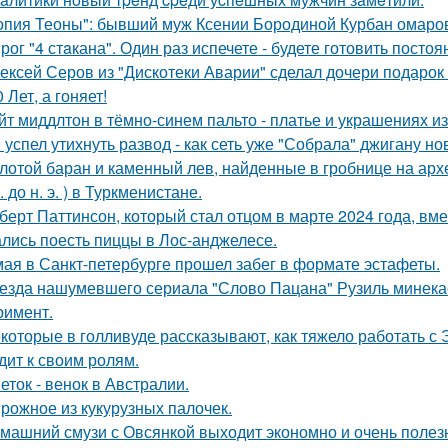
опия Теоны": бывший муж Ксении Бородиной Курбан омаров
рог "4 стaкана". Один раз испечете - будете готовить постоя
ексей Серов из "Дискотеки Аварии" сделал дочери подарок
0 Лет, а гоняет!
йт миддлтон в тёмно-синем пальто - платье и украшениях и
 успел утихнуть развод - как сеть уже "Собрала" джигану н
лотой баран и каменный лев, найденные в гробнице на архео
. до н. э. ) в Туркменистане.
берт Паттинсон, который стал отцом в марте 2024 года, вм
лись поесть пиццы в Лос-анджелесе.
мая в Санкт-петербурге прошел забег в формате эстафеты.
езда нашумевшего сериала "Слово Пацана" Рузиль минек
римент.
которые в голливуде рассказывают, как тяжело работать с Э
дит к своим ролям.
еток - венок в Австралии.
рожное из кукурузных палочек.
машний смузи с Овсянкой выходит экономно и очень полез