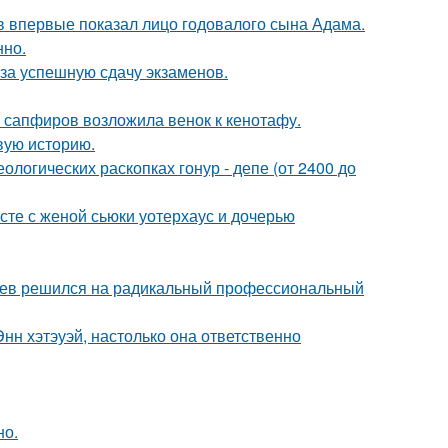
 впервые показал лицо годовалого сына Адама.
нно.
 за успешную сдачу экзаменов.
з сапфиров возложила венок к кенотафу.
овую историю.
логических раскопках гонур - депе (от 2400 до
есте с женой сьюки уотерхаус и дочерью
аев решился на радикальный профессиональный
нн хэтэуэй, настолько она ответственно
но.