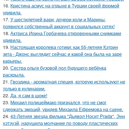
16.
Кристина асмус на отдыхе в Турции своей формой
удивила.
17.
У шестилетней вари, дочери коли и Марины,
появился собственный аккаунт в социальных сетях!
18.
Актриса Ирина Горбачева откровенными снимками
удивила.
19.
Настоящая королева готики: как 55-летняя Кэтрин
зета - Джонс выглядит сейчас и какой она была на заре
карьеры.
20.
Сестра ольги бузовой пол будущего ребёнка
раскрыла.
21.
Гвоздика - ароматная специя, которую используют не
только в кулинарии.
22.
Да, я сам в шоке!
23.
Михаил полицеймако признался, что не смог
сдержать эмоций, увидев Михаила Ефремова на сцене.
24.
43-Летняя звезда фильма "Дьявол Носит Prada", Энн
хэтэуэй, нарушила молчание по поводу пластических