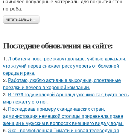
наиболее популярные материалы для покрытия стен
погреба.
читать дальше →
Последние обновления на сайте:
1.
Любители поострее живут дольше: учёные доказали,
что жгучий перец снижает риск умереть от болезней
сердца и рака.
2.
Работаю, люблю активные выходные, спонтанные
поездки и вечера в хорошей компании.
3.
В 1979 году молодой Арнольд уже жил так, будто весь
мир лежал у его ног.
4.
Последовав примеру скандинавских стран,
администрация немецкой столицы приравняла права
женщин к мужским в вопросах внешнего вида у воды.
5.
Экс - возлюбленная Тимати и новая телеведущая