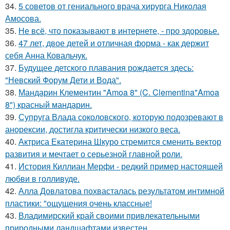
34.
5 советов от гениального врача хирурга Николая
Амосова.
35.
Не всё, что показывают в интернете, - про здоровье.
36.
47 лет, двое детей и отличная форма - как держит
себя Анна Ковальчук.
37.
Будущее детского плавания рождается здесь:
"Невский Форум Дети и Вода".
38.
Мандарин Клементин "Amoa 8" (C. Clementina"Amoa
8") красный мандарин.
39.
Супруга Влада соколовского, которую подозревают в
анорексии, достигла критически низкого веса.
40.
Актриса Екатерина Шкуро стремится сменить вектор
развития и мечтает о серьезной главной роли.
41.
История Киллиан Мерфи - редкий пример настоящей
любви в голливуде.
42.
Алла Довлатова похвасталась результатом интимной
пластики: "ощущения очень классные!
43.
Владимирский край своими привлекательными
природными ландшафтами известен.