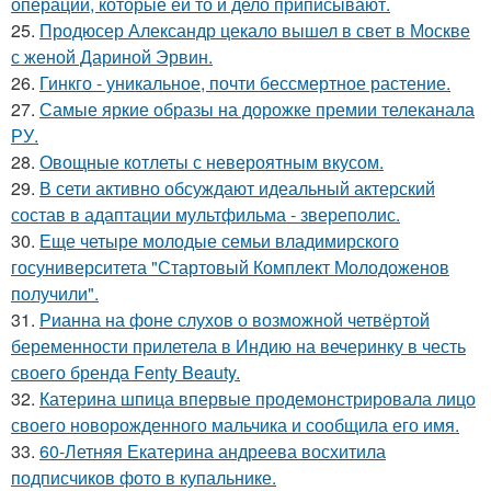
операций, которые ей то и дело приписывают.
25.
Продюсер Александр цекало вышел в свет в Москве
с женой Дариной Эрвин.
26.
Гинкго - уникальное, почти бессмертное растение.
27.
Самые яркие образы на дорожке премии телеканала
РУ.
28.
Овощные котлеты с невероятным вкусом.
29.
В сети активно обсуждают идеальный актерский
состав в адаптации мультфильма - звереполис.
30.
Еще четыре молодые семьи владимирского
госуниверситета "Стартовый Комплект Молодоженов
получили".
31.
Рианна на фоне слухов о возможной четвёртой
беременности прилетела в Индию на вечеринку в честь
своего бренда Fenty Beauty.
32.
Катерина шпица впервые продемонстрировала лицо
своего новорожденного мальчика и сообщила его имя.
33.
60-Летняя Екатерина андреева восхитила
подписчиков фото в купальнике.