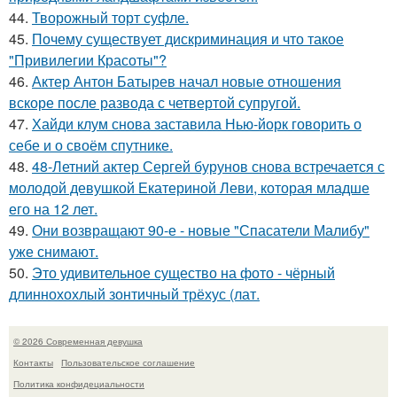
44.
Творожный торт суфле.
45.
Почему существует дискриминация и что такое
"Привилегии Красоты"?
46.
Актер Антон Батырев начал новые отношения
вскоре после развода с четвертой супругой.
47.
Хайди клум снова заставила Нью-йорк говорить о
себе и о своём спутнике.
48.
48-Летний актер Сергей бурунов снова встречается с
молодой девушкой Екатериной Леви, которая младше
его на 12 лет.
49.
Они возвращают 90-е - новые "Спасатели Малибу"
уже снимают.
50.
Это удивительное существо на фото - чёрный
длиннохохлый зонтичный трёхус (лат.
© 2026 Современная девушка
Контакты
Пользовательское соглашение
Политика конфидециальности