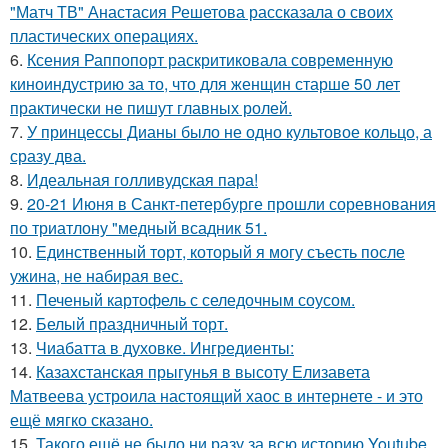
"Матч ТВ" Анастасия Решетова рассказала о своих
пластических операциях.
6.
Ксения Раппопорт раскритиковала современную
киноиндустрию за то, что для женщин старше 50 лет
практически не пишут главных ролей.
7.
У принцессы Дианы было не одно культовое кольцо, а
сразу два.
8.
Идеальная голливудская пара!
9.
20-21 Июня в Санкт-петербурге прошли соревнования
по триатлону "медный всадник 51.
10.
Единственный торт, который я могу съесть после
ужина, не набирая вес.
11.
Печеный картофель с селедочным соусом.
12.
Белый праздничный торт.
13.
Чиабатта в духовке. Ингредиенты:
14.
Казахстанская прыгунья в высоту Елизавета
Матвеева устроила настоящий хаос в интернете - и это
ещё мягко сказано.
15.
Такого ещё не было ни разу за всю историю Youtube.