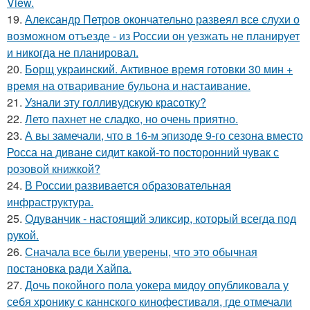
View.
19.
Александр Петров окончательно развеял все слухи о
возможном отъезде - из России он уезжать не планирует
и никогда не планировал.
20.
Борщ украинский. Активное время готовки 30 мин +
время на отваривание бульона и настаивание.
21.
Узнали эту голливудскую красотку?
22.
Лето пахнет не сладко, но очень приятно.
23.
А вы замечали, что в 16-м эпизоде 9-го сезона вместо
Росса на диване сидит какой-то посторонний чувак с
розовой книжкой?
24.
В России развивается образовательная
инфраструктура.
25.
Одуванчик - настоящий эликсир, который всегда под
рукой.
26.
Сначала все были уверены, что это обычная
постановка ради Хайпа.
27.
Дочь покойного пола уокера мидоу опубликовала у
себя хронику с каннского кинофестиваля, где отмечали