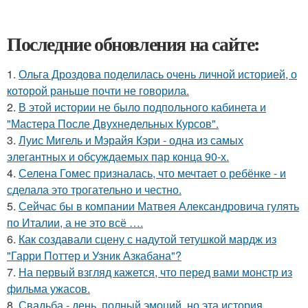
Последние обновления на сайте:
1.
Ольга Дроздова поделилась очень личной историей, о
которой раньше почти не говорила.
2.
В этой истории не было подпольного кабинета и
"Мастера После Двухнедельных Курсов".
3.
Луис Мигель и Мэрайя Кэри - одна из самых
элегантных и обсуждаемых пар конца 90-х.
4.
Селена Гомес призналась, что мечтает о ребёнке - и
сделала это трогательно и честно.
5.
Сейчас бы в компании Матвея Александровича гулять
по Италии, а не это всё ….
6.
Как создавали сцену с надутой тетушкой мардж из
"Гарри Поттер и Узник Азкабана"?
7.
На первый взгляд кажется, что перед вами монстр из
фильма ужасов.
8.
Свадьба - день, полный эмоций, но эта история