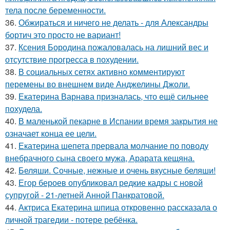
тела после беременности.
36.
Обжираться и ничего не делать - для Александры
бортич это просто не вариант!
37.
Ксения Бородина пожаловалась на лишний вес и
отсутствие прогресса в похудении.
38.
В социальных сетях активно комментируют
перемены во внешнем виде Анджелины Джоли.
39.
Екатерина Варнава призналась, что ещё сильнее
похудела.
40.
В маленькой пекарне в Испании время закрытия не
означает конца ее цели.
41.
Екатерина шепета прервала молчание по поводу
внебрачного сына своего мужа, Арарата кещяна.
42.
Беляши. Сочные, нежные и очень вкусные беляши!
43.
Егор бероев опубликовал редкие кадры с новой
супругой - 21-летней Анной Панкратовой.
44.
Актриса Екатерина шпица откровенно рассказала о
личной трагедии - потере ребёнка.