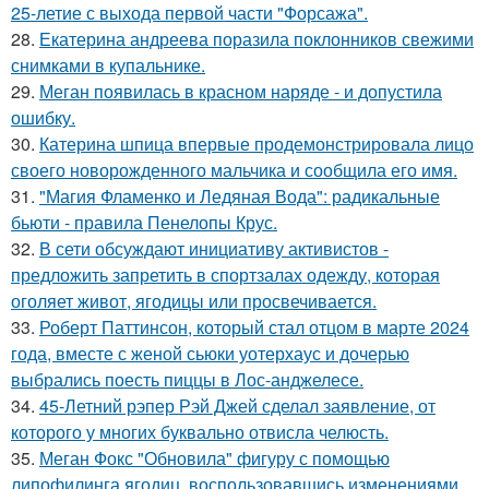
25-летие с выхода первой части "Форсажа".
28.
Екатерина андреева поразила поклонников свежими
снимками в купальнике.
29.
Меган появилась в красном наряде - и допустила
ошибку.
30.
Катерина шпица впервые продемонстрировала лицо
своего новорожденного мальчика и сообщила его имя.
31.
"Магия Фламенко и Ледяная Вода": радикальные
бьюти - правила Пенелопы Крус.
32.
В сети обсуждают инициативу активистов -
предложить запретить в спортзалах одежду, которая
оголяет живот, ягодицы или просвечивается.
33.
Роберт Паттинсон, который стал отцом в марте 2024
года, вместе с женой сьюки уотерхаус и дочерью
выбрались поесть пиццы в Лос-анджелесе.
34.
45-Летний рэпер Рэй Джей сделал заявление, от
которого у многих буквально отвисла челюсть.
35.
Меган Фокс "Обновила" фигуру с помощью
липофилинга ягодиц, воспользовавшись изменениями