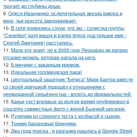
трогает до глубины души.
9.
Олеся Иванченко: ослепительная звезда юмора и
кино, чья красота завораживает.
10.
В сети появились слухи, что экс - солистка группы
"Серебро" катя кищук и рэпер 9mice (настоящее имя -
Сергей Дмитриев) расстались.
11.
Мало кто знает, но в 2005 году Леонардо ди каприо
отсидел модель, которая напала на него.
12.
Блинчики с заварным кремом.
13.
Идеальная голливудская пара!
14.
Центральный защитник "Бетиса" Марк бартра вместе
со своей девушкой подошёл к отношениям с
неожиданной серьёзностью - вплоть до формальностей.
15.
Канье уэст впервые за долгое время опубликовал в
соцсетях совместные фото с женой Бьянкой цензори.
16.
Рулетики из слоеного теста с колбасой и сыром.
17.
Тонкие банановые блинчики.
18.
Два года поиска - и разгадка нашлась в Google Street