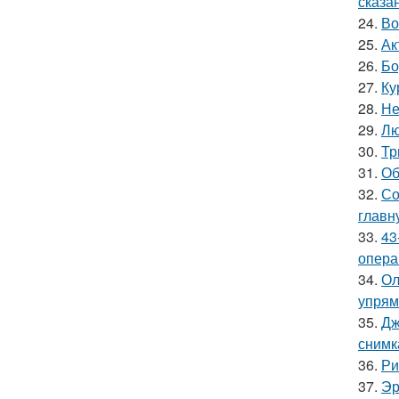
сказа
24.
Во
25.
Ак
26.
Бо
27.
Ку
28.
Не
29.
Лю
30.
Тр
31.
Об
32.
Со
главн
33.
43
опера
34.
Ол
упрям
35.
Дж
снимк
36.
Ри
37.
Эр