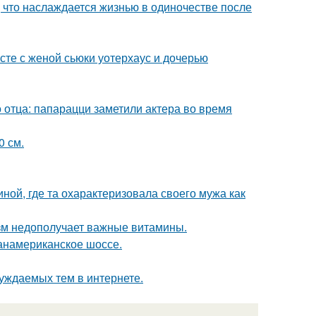
 что наслаждается жизнью в одиночестве после
есте с женой сьюки уотерхаус и дочерью
 отца: папарацци заметили актера во время
0 см.
ной, где та охарактеризовала своего мужа как
низм недополучает важные витамины.
панамериканское шоссе.
уждаемых тем в интернете.