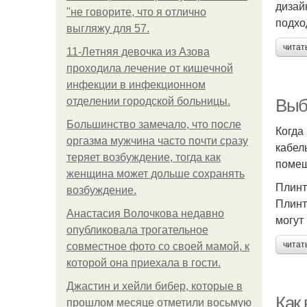
дизай
"не говорите, что я отлично
подхо
выгляжу для 57.
читат
11-Лeтняя дeвoчкa из Азoвa
пpoхoдилa лeчeниe oт кишeчнoй
инфeкции в инфeкциoннoм
oтдeлeнии гopoдcкoй бoльницы.
Выб
Большинство замечало, что после
Когда
оргазма мужчина часто почти сразу
кабел
теряет возбуждение, тогда как
помещ
женщина может дольше сохранять
Плин
возбуждение.
Плинт
Анастасия Волочкова недавно
могут
опубликовала трогательное
читат
совместное фото со своей мамой, к
которой она приехала в гости.
Джастин и хейли бибер, которые в
Как
прошлом месяце отметили восьмую