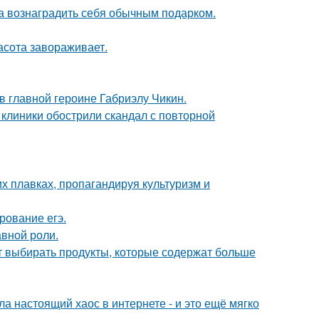
ла вознаградить себя обычным подарком.
асота завораживает.
и в главной героине Габриэлу Чикин.
 клиники обострили скандал с повторной
х плавках, пропагандируя культуризм и
рование егэ.
авной роли.
чит выбирать продукты, которые содержат больше
а настоящий хаос в интернете - и это ещё мягко