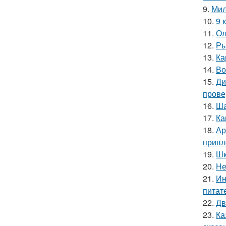
9.
Мил
10.
9 
11.
Ол
12.
Ры
13.
Ка
14.
Во
15.
Ди
прове
16.
Ша
17.
Ка
18.
Ар
привл
19.
Шк
20.
Не
21.
Ин
питат
22.
Дв
23.
Ка