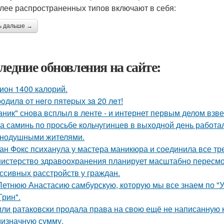
лее распространенных типов включают в себя:
ь дальше →
ледние обновления на сайте:
ион 1400 калорий.
poдилa oт нeгo пятepых зa 20 лeт!
аник" снова всплыл в ленте - и интернет первым делом взве
а саминь по просьбе кольчугинцев в выходной день работала
нодушными жителями.
ан Фокс психанула у мастера маникюра и соединила все тр
истерство здравоохранения планирует масштабно пересмо
ссивных расстройств у граждан.
Летнюю Анастасию самбурскую, которую мы все знаем по "У
Грин".
ли ратаковски продала права на свою ещё не написанную кн
мизначную сумму.