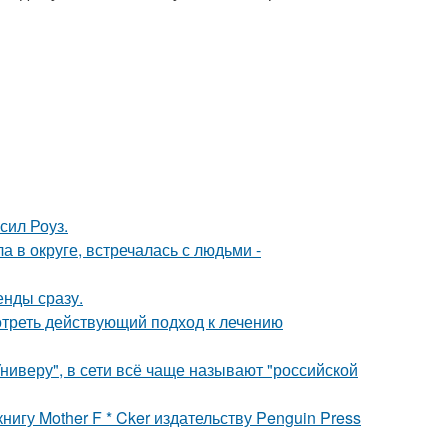
сил Роуз.
 в округе, встречалась с людьми -
енды сразу.
треть действующий подход к лечению
ниверу", в сети всё чаще называют "российской
игу Mother F * Cker издательству Penguin Press