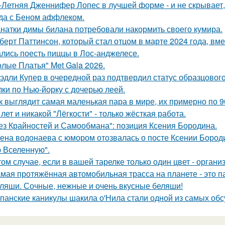
-Летняя Дженнифер Лопес в лучшей форме - и не скрывает,
да с Беном аффлеком.
натки димы билана потребовали накормить своего кумира.
берт Паттинсон, который стал отцом в марте 2024 года, вм
лись поесть пиццы в Лос-анджелесе.
олые Платья" Met Gala 2026.
эдли Купер в очередной раз подтвердил статус образцового
лки по Нью-йорку с дочерью леей.
к выглядит самая маленькая пара в мире, их примерно по 9
 лет и никакой "Лёгкости" - только жёсткая работа.
ез Крайностей и Самообмана": позиция Ксения Бородина.
ена водонаева с юмором отозвалась о посте Ксении Бороди
 Вселенную".
том случае, если в вашей тарелке только один цвет - орга
мая протяжённая автомобильная трасса на планете - это 
ляши. Сочные, нежные и очень вкусные беляши!
панские каникулы шакила о'Нила стали одной из самых обс