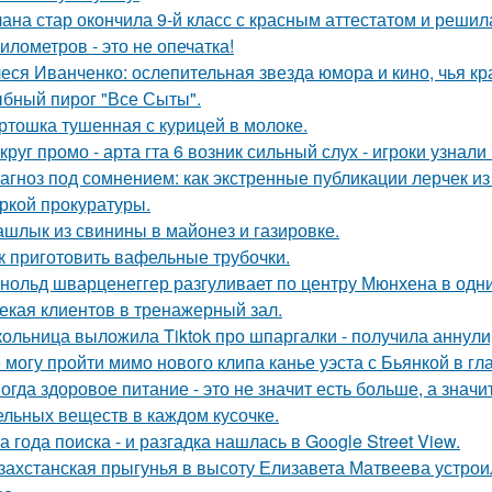
ана стар окончила 9-й класс с красным аттестатом и реши
километров - это не опечатка!
еся Иванченко: ослепительная звезда юмора и кино, чья кр
бный пирог "Все Сыты".
ртошка тушенная с курицей в молоке.
круг промо - арта гта 6 возник сильный слух - игроки узнал
агноз под сомнением: как экстренные публикации лерчек из
ркой прокуратуры.
шлык из свинины в майонез и газировке.
к приготовить вафельные трубочки.
нольд шварценеггер разгуливает по центру Мюнхена в одни
екая клиентов в тренажерный зал.
ольница выложила Tiktok про шпаргалки - получила аннули
 могу пройти мимо нового клипа канье уэста с Бьянкой в гл
огда здоровое питание - это не значит есть больше, а зна
ельных веществ в каждом кусочке.
а года поиска - и разгадка нашлась в Google Street View.
захстанская прыгунья в высоту Елизавета Матвеева устроил