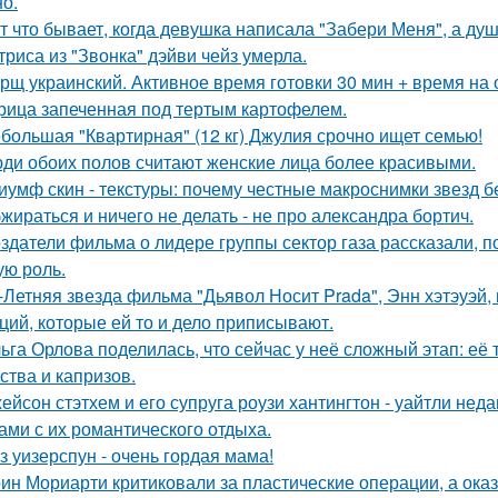
но.
т что бывает, когда девушка написала "Забери Меня", а душ
триса из "Звонка" дэйви чейз умерла.
рщ украинский. Активное время готовки 30 мин + время на
рица запеченная под тертым картофелем.
большая "Квартирная" (12 кг) Джулия срочно ищет семью!
ди обоих полов считают женские лица более красивыми.
иумф скин - текстуры: почему честные макроснимки звезд 
жираться и ничего не делать - не про александра бортич.
здатели фильма о лидере группы сектор газа рассказали, 
ую роль.
-Летняя звезда фильма "Дьявол Носит Prada", Энн хэтэуэй
ций, которые ей то и дело приписывают.
ьга Орлова поделилась, что сейчас у неё сложный этап: её
ства и капризов.
ейсон стэтхем и его супруга роузи хантингтон - уайтли н
ами с их романтического отдыха.
з уизерспун - очень гордая мама!
ин Мориарти критиковали за пластические операции, а оказ