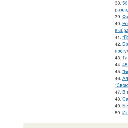
38.
56
разво
39.
Фа
40.
Ро
выбра
41.
"Г
42.
Бр
прогу
43.
Та
44.
45
45.
"Б
46.
Ал
"Свою
47.
В 
48.
Са
49.
Бе
50.
Ис