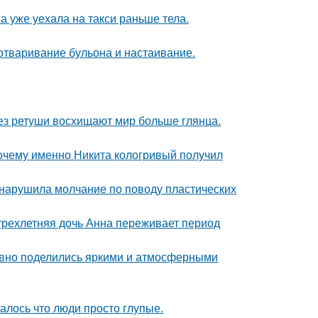
а уже уехала на такси раньше тела.
 отваривание бульона и настаивание.
без ретуши восхищают мир больше глянца.
почему именно Никита кологривый получил
, нарушила молчание по поводу пластических
 трехлетняя дочь Анна переживает период
едавно поделились яркими и атмосферными
алось что люди просто глупые.