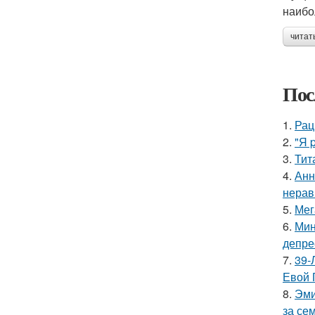
наибо
читат
Пос
1.
Рац
2.
"Я 
3.
Тит
4.
Анн
нерав
5.
Мег
6.
Мин
депре
7.
39-
Евой 
8.
Эми
за се