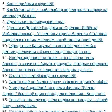
6.
Киш с грибами и курицей.
7.
Как Меган Фокс и шайа лабаф переиграли графику на
миллиард баксов.
8.
Идеальная голливудская пара!
9.
"Деньги и Дорогие Подарки не Сделают Ребёнка
Избалованным", - 31-летняя актриса Валерия Астапова
поделилась своим мнением насчёт воспитания детей.
10.
"Кредитные Каникулы" по ипотеке для семей с
детьми увеличили с 6 месяцев до полутора лет.
11.
Иногда здоровое питание - это не значит есть
больше, а значит выбирать продукты, которые содержат
больше питательных веществ в каждом кусочке.
12.
Салат из свежей капусты с курицей.
13.
Такого ещё не было ни разу за всю историю Youtube.
14.
У мирры Андреевой во время финала "Ролан
Гаррос" был ещё один повод для волнения - Брэд питт.
15.
Только в том случае, если рядом нет хирурга - зашей
рану … муравьем.
16.
Сдается рабочее место для маникюра, в кабинете 2