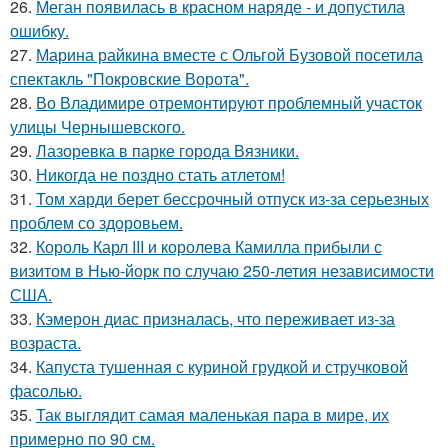
26.
Меган появилась в красном наряде - и допустила
ошибку.
27.
Марина райкина вместе с Ольгой Бузовой посетила
спектакль "Покровские Ворота".
28.
Во Владимире отремонтируют проблемный участок
улицы Чернышевского.
29.
Лазоревка в парке города Вязники.
30.
Никогда не поздно стать атлетом!
31.
Том харди берет бессрочный отпуск из-за серьезных
проблем со здоровьем.
32.
Король Карл III и королева Камилла прибыли с
визитом в Нью-йорк по случаю 250-летия независимости
США.
33.
Кэмерон диас призналась, что переживает из-за
возраста.
34.
Капуста тушенная с куриной грудкой и стручковой
фасолью.
35.
Так выглядит самая маленькая пара в мире, их
примерно по 90 см.