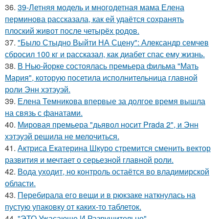
36.
39-Летняя модель и многодетная мама Елена
перминова рассказала, как ей удаётся сохранять
плоский живот после четырёх родов.
37.
"Было Стыдно Выйти НА Сцену": Александр семчев
сбросил 100 кг и рассказал, как диабет спас ему жизнь.
38.
В Нью-йорке состоялась премьера фильма "Мать
Мария", которую посетила исполнительница главной
роли Энн хэтэуэй.
39.
Елена Темникова впервые за долгое время вышла
на связь с фанатами.
40.
Мировая премьера "дьявол носит Prada 2", и Энн
хэтэуэй решила не мелочиться.
41.
Актриса Екатерина Шкуро стремится сменить вектор
развития и мечтает о серьезной главной роли.
42.
Вода уходит, но контроль остаётся во владимирской
области.
43.
Перебирала его вещи и в рюкзаке наткнулась на
пустую упаковку от каких-то таблеток.
44.
"ЭТО Ужасающе И Разрушительно".