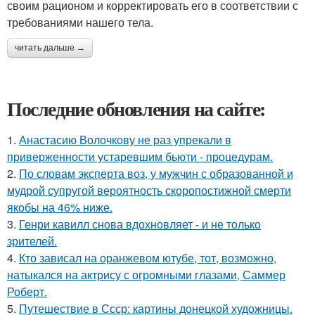
своим рационом и корректировать его в соответствии с
требованиями нашего тела.
читать дальше →
Последние обновления на сайте:
1.
Анастасию Волочкову не раз упрекали в
приверженности устаревшим бьюти - процедурам.
2.
По словам эксперта воз, у мужчин с образованной и
мудрой супругой вероятность скоропостижной смерти
якобы на 46% ниже.
3.
Генри кавилл снова вдохновляет - и не только
зрителей.
4.
Кто зависал на оранжевом ютубе, тот, возможно,
натыкался на актрису с огромными глазами, Саммер
Роберт.
5.
Путешествие в Ссср: картины донецкой художницы.