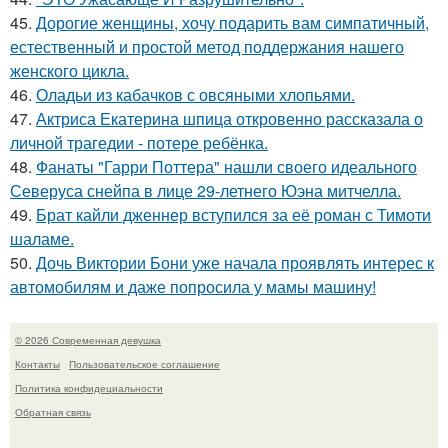
45.
Дорогие женщины, хочу подарить вам симпатичный,
естественный и простой метод поддержания нашего
женского цикла.
46.
Оладьи из кабачков с овсяными хлопьями.
47.
Актриса Екатерина шпица откровенно рассказала о
личной трагедии - потере ребёнка.
48.
Фанаты "Гарри Поттера" нашли своего идеального
Северуса снейпа в лице 29-летнего Юэна митчелла.
49.
Брат кайли дженнер вступился за её роман с Тимоти
шаламе.
50.
Дочь Виктории Бони уже начала проявлять интерес к
автомобилям и даже попросила у мамы машину!
© 2026 Современная девушка
Контакты
Пользовательское соглашение
Политика конфидециальности
Обратная связь