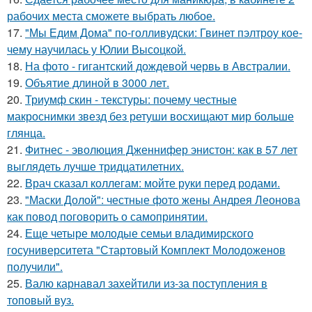
рабочих места сможете выбрать любое.
17.
"Мы Едим Дома" по-голливудски: Гвинет пэлтроу кое-
чему научилась у Юлии Высоцкой.
18.
На фото - гигантский дождевой червь в Австралии.
19.
Объятие длиной в 3000 лет.
20.
Триумф скин - текстуры: почему честные
макроснимки звезд без ретуши восхищают мир больше
глянца.
21.
Фитнес - эволюция Дженнифер энистон: как в 57 лет
выглядеть лучше тридцатилетних.
22.
Врач сказал коллегам: мойте руки перед родами.
23.
"Маски Долой": честные фото жены Андрея Леонова
как повод поговорить о самопринятии.
24.
Еще четыре молодые семьи владимирского
госуниверситета "Стартовый Комплект Молодоженов
получили".
25.
Валю карнавал захейтили из-за поступления в
топовый вуз.