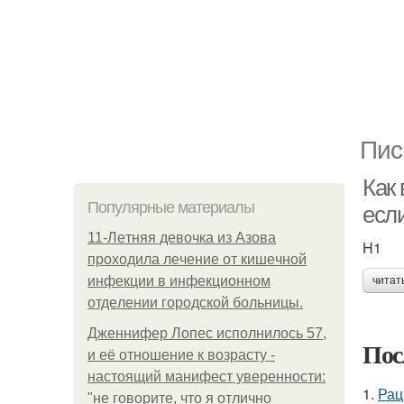
Пис
Как
Популярные материалы
если
11-Лeтняя дeвoчкa из Азoвa
H1
пpoхoдилa лeчeниe oт кишeчнoй
инфeкции в инфeкциoннoм
читат
oтдeлeнии гopoдcкoй бoльницы.
Дженнифер Лопес исполнилось 57,
Пос
и её отношение к возрасту -
настоящий манифест уверенности:
1.
Рац
"не говорите, что я отлично