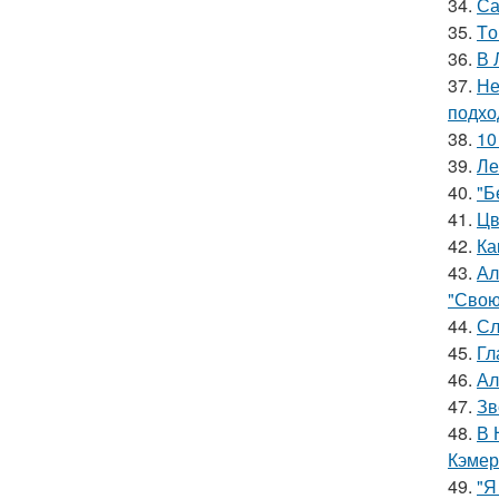
34.
Са
35.
Tо
36.
В 
37.
Не
подхо
38.
10
39.
Ле
40.
"Б
41.
Цв
42.
Ка
43.
Ал
"Свою
44.
Сл
45.
Гл
46.
Ал
47.
Зв
48.
В 
Кэмер
49.
"Я