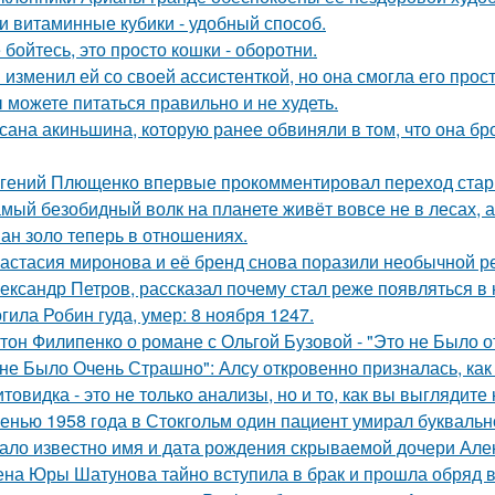
и витаминные кубики - удобный способ.
 бойтесь, это просто кошки - оборотни.
 изменил ей со своей ассистенткой, но она смогла его прост
 можете питаться правильно и не худеть.
сана акиньшина, которую ранее обвиняли в том, что она бро
гений Плющенко впервые прокомментировал переход стар
мый безобидный волк на планете живёт вовсе не в лесах, а
ан золо теперь в отношениях.
астасия миронова и её бренд снова поразили необычной р
ександр Петров, рассказал почему стал реже появляться в к
гила Робин гуда, умер: 8 ноября 1247.
тон Филипенко о романе с Ольгой Бузовой - "Это не Было о
не Было Очень Страшно": Алсу откровенно призналась, как
товидка - это не только анализы, но и то, как вы выглядите
енью 1958 года в Стокгольм один пациент умирал буквальн
ало известно имя и дата рождения скрываемой дочери Але
на Юры Шатунова тайно вступила в брак и прошла обряд 