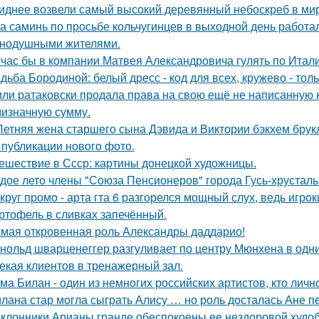
иднее возвели самый высокий деревянный небоскреб в мире 
а саминь по просьбе кольчугинцев в выходной день работала
нодушными жителями.
час бы в компании Матвея Александровича гулять по Италии
дьба Бородиной: белый дресс - код для всех, кружево - толь
ли ратаковски продала права на свою ещё не написанную кн
мизначную сумму.
Летняя жена старшего сына Дэвида и Виктории бэкхем брук
 публикации нового фото.
ешествие в Ссср: картины донецкой художницы.
дое лето члены "Союза Пенсионеров" города Гусь-хрустал
круг промо - арта гта 6 разгорелся мощный слух, ведь игрок
ртофель в сливках запечённый.
мая откровенная роль Александры даддарио!
нольд шварценеггер разгуливает по центру Мюнхена в одни
екая клиентов в тренажерный зал.
ма Билан - один из немногих российских артистов, кто лич
лана стар могла сыграть Алису … но роль досталась Ане п
клонники Арианы гранде обеспокоены ее нездоровой худобо