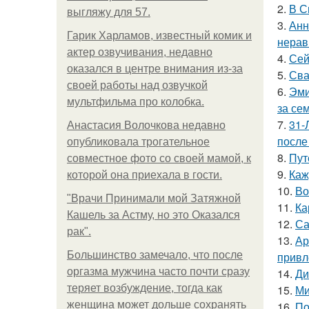
2.
В С
выгляжу для 57.
3.
Анн
Гарик Харламов, известный комик и
нерав
актер озвучивания, недавно
4.
Сей
оказался в центре внимания из-за
5.
Сва
своей работы над озвучкой
6.
Эми
мультфильма про колобка.
за се
7.
31-
Анастасия Волочкова недавно
после
опубликовала трогательное
8.
Пут
совместное фото со своей мамой, к
9.
Каж
которой она приехала в гости.
10.
Во
"Врачи Принимали мой Затяжной
11.
Ка
Кашель за Астму, но это Оказался
12.
Са
рак".
13.
Ар
Большинство замечало, что после
привл
оргазма мужчина часто почти сразу
14.
Ди
теряет возбуждение, тогда как
15.
Ми
женщина может дольше сохранять
16.
По