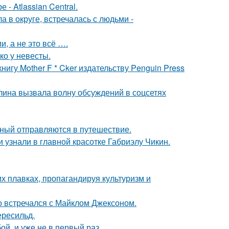
- Atlassian Central.
 в округе, встречалась с людьми -
, а не это всё ….
ко у невесты.
игу Mother F * Cker издательству Penguin Press
лина вызвала волну обсуждений в соцсетях
ьный отправляются в путешествие.
и узнали в главной красотке Габриэлу Чикин.
х плавках, пропагандируя культуризм и
но встречался с Майклом Джексоном.
ересильд.
й, и уже не в первый раз.