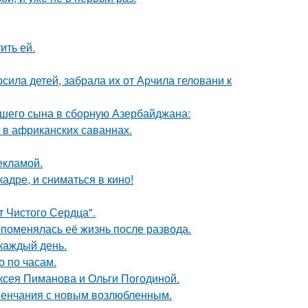
ить ей.
сила детей, забрала их от Арчила геловани к
шего сына в сборную Азербайджана:
 в африканских саваннах.
екламой.
адре, и сниматься в кино!
т Чистого Сердца".
 поменялась её жизнь после развода.
 каждый день.
о по часам.
ксея Пиманова и Ольги Погодиной.
венчания с новым возлюбленным.