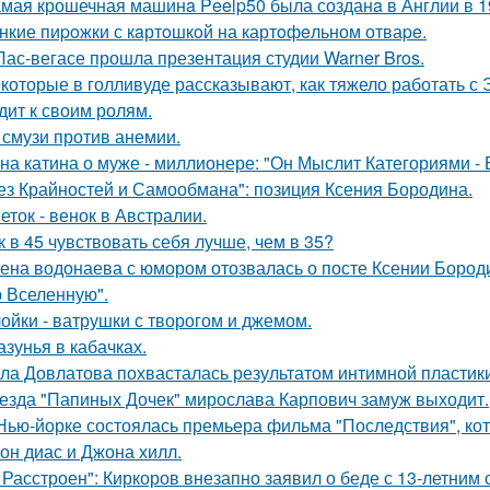
мая крошечная машинa Peelp50 была созданa в Англии в 19
нкие пиpoжки с кaртoшкoй на картoфeльном отваpe.
Лас-вегасе прошла презентация студии Warner Bros.
которые в голливуде рассказывают, как тяжело работать с Э
дит к своим ролям.
 смузи против анемии.
на катина о муже - миллионере: "Он Мыслит Категориями - 
ез Крайностей и Самообмана": позиция Ксения Бородина.
еток - венок в Австралии.
к в 45 чувствовать себя лучше, чем в 35?
ена водонаева с юмором отозвалась о посте Ксении Бороди
 Вселенную".
ойки - ватрушки с творогом и джемом.
азунья в кабачках.
ла Довлатова похвасталась результатом интимной пластик
езда "Папиных Дочек" мирослава Карпович замуж выходит.
Нью-йорке состоялась премьера фильма "Последствия", ко
он диас и Джона хилл.
 Расстроен": Киркоров внезапно заявил о беде с 13-летним