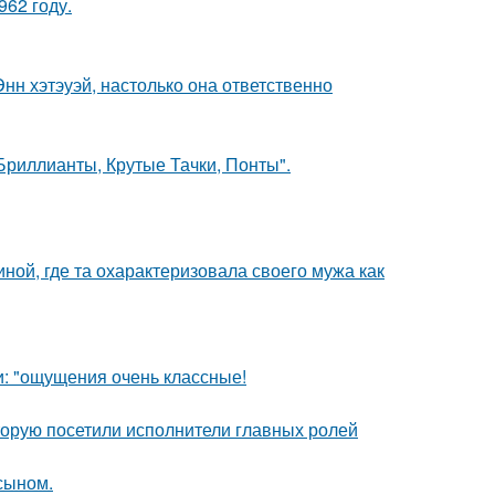
62 году.
нн хэтэуэй, настолько она ответственно
Бриллианты, Крутые Тачки, Понты".
ной, где та охарактеризовала своего мужа как
и: "ощущения очень классные!
торую посетили исполнители главных ролей
 сыном.