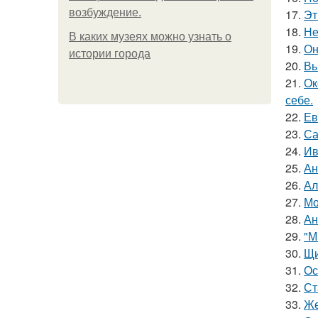
возбуждение.
17.
Эт
18.
Не
В каких музеях можно узнать о
19.
Он
истории города
20.
Вы
21.
Ок
себе.
22.
Ев
23.
Са
24.
Ив
25.
Ан
26.
Ал
27.
Мо
28.
Ан
29.
"М
30.
Щи
31.
Ос
32.
Ст
33.
Же