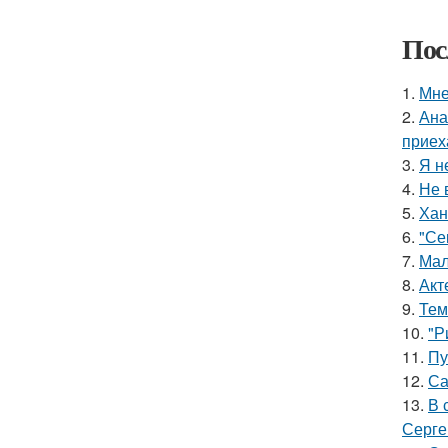
Пос
1.
Мне
2.
Ана
приех
3.
Я н
4.
Не 
5.
Хан
6.
"Се
7.
Мал
8.
Акт
9.
Тем
10.
"Р
11.
Пу
12.
Са
13.
В 
Серге