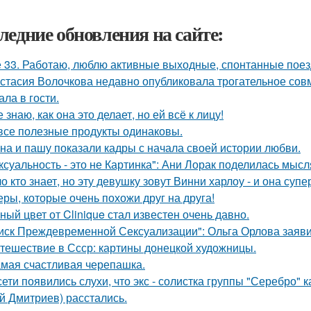
ледние обновления на сайте:
 33. Работаю, люблю активные выходные, спонтанные поез
стасия Волочкова недавно опубликовала трогательное совм
ала в гости.
е знаю, как она это делает, но ей всё к лицу!
все полезные продукты одинаковы.
на и пашу показали кадры с начала своей истории любви.
ксуальность - это не Картинка": Ани Лорак поделилась мысл
о кто знает, но эту девушку зовут Винни харлоу - и она суп
еры, которые очень похожи друг на друга!
ный цвет от Clinique стал известен очень давно.
иск Преждевременной Сексуализации": Ольга Орлова заявил
тешествие в Ссср: картины донецкой художницы.
мая счастливая черепашка.
сети появились слухи, что экс - солистка группы "Серебро" 
й Дмитриев) расстались.