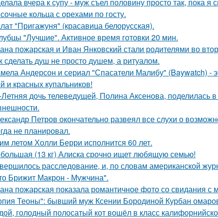
елала вчера к супу - муж съел половину просто так, пока я 
сочные кольца с орехами по госту.
лат "Пригажуня" (красавица белорусская).
лубцы "Лучшие". Активное время готовки 20 мин.
ана пожарская и Иван Янковский стали родителями во втор
к сделать душ не просто душем, а ритуалом.
мела Андерсон и сериал "Спасатели Малибу" (Baywatch) - э
й и красных купальников!
-Летняя дочь телеведущей, Полина Аксенова, поделилась в 
 внешности.
ександр Петров окончательно развеял все слухи о возможно
огда не планировал.
им летом Холли Берри исполнится 60 лет.
большая (13 кг) Алиска срочно ищет любящую семью!
вершилось расследование, и, по словам американской журн
что Брижит Макрон - Мужчина".
ана пожарская показала романтичное фото со свидания с
опия Теоны": бывший муж Ксении Бородиной Курбан омаров
дой, голодный полосатый кот вошёл в класс калифорнийской