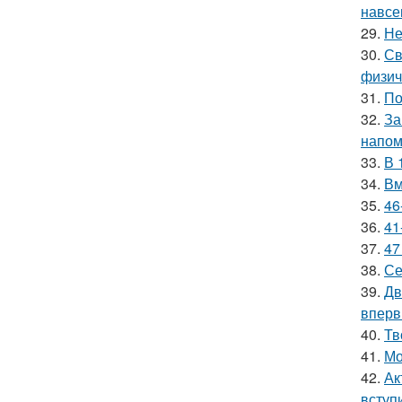
навсе
29.
Не
30.
Св
физич
31.
По
32.
За
напом
33.
В 
34.
Вм
35.
46
36.
41
37.
47
38.
Се
39.
Дв
вперв
40.
Тв
41.
Мо
42.
Ак
вступ