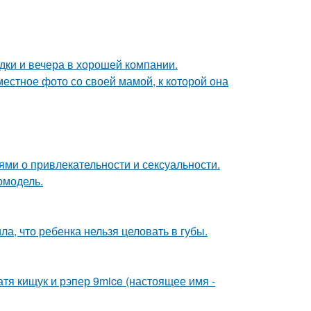
дки и вечера в хорошей компании.
естное фото со своей мамой, к которой она
ями о привлекательности и сексуальности.
ермодель.
а, что ребенка нельзя целовать в губы.
катя кищук и рэпер 9mice (настоящее имя -