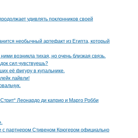
 продолжает удивлять поклонников своей
анится необычный артефакт из Египта, который
ними возникла тихая, но очень близкая связь.
док сил чувствуешь?
их её фигуру в купальнике.
лейк лайвли!
овальчук.
 Стрит" Леонардо ди каприо и Марго Робби
.
те с партнером Стивеном Крюгером официально