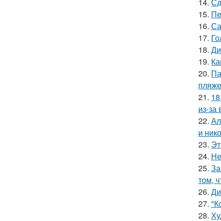
14.
Сд
15.
Пе
16.
Са
17.
Го
18.
Ди
19.
Ка
20.
Па
пляже
21.
18
из-за
22.
Ал
и ник
23.
Эт
24.
Не
25.
За
том, 
26.
Ди
27.
"К
28.
Ху