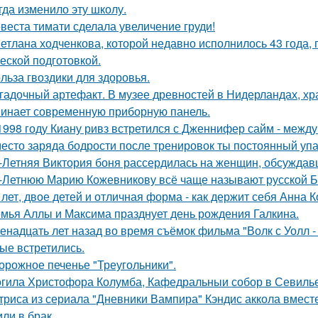
гда изменило эту школу.
веста тимати сделала увеличение груди!
етлана ходченкова, которой недавно исполнилось 43 года,
еской подготовкой.
льза гвоздики для здоровья.
гадочный артефакт. В музее древностей в Нидерландах, хр
инает современную приборную панель.
1998 году Киану ривз встретился с Дженнифер сайм - между 
есто заряда бодрости после тренировок ты постоянный упа
-Летняя Виктория боня рассердилась на женщин, обсуждавш
-Летнюю Марию Кожевникову всё чаще называют русской Б
 лет, двое детей и отличная форма - как держит себя Анна К
мья Аллы и Максима празднует день рождения Галкина.
енадцать лет назад во время съёмок фильма "Волк с Уолл -
ые встретились.
орожное печенье "Треугольники".
гила Христофора Колумба, Кафедральныи собор в Севилье
триса из сериала "Дневники Вампира" Кэндис аккола вмес
или в брак.