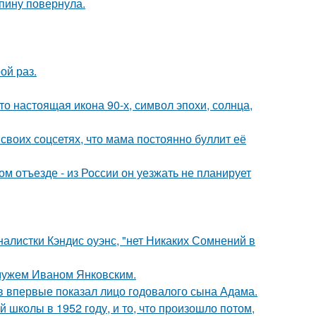
спину повернула.
ой раз.
то настоящая икона 90-х, символ эпохи, солнца,
своих соцсетях, что мама постоянно буллит её
м отъезде - из России он уезжать не планирует
алистки Кэндис оуэнс, "нет Никаких Сомнений в
 мужем Иваном Янковским.
 впервые показал лицо годовалого сына Адама.
 школы в 1952 году, и то, что произошло потом,