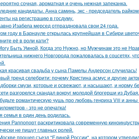
ероятно сочная, ароматная и очень нежная запеканка.
ледние кандидаты. Анна саминь, экс - председатель райко
енты на регистрацию в госдуму.
авно Изабела мерсед отпраздновала свои 24 года.
том году в Барнауле открылась крупнейшая в Сибири цвето
ните её в роли кати?
Могу Быть Умной, Когда это Нужно, но Мужчинам это не Нра
тельница нижнего Новгорода пожаловалась в соцсетях, что
ей.
кая красивая свадьба у сына Памелы Андерсон случилась!
вый тренд селебрити: почему Кристина асмус и другие актр
дборки смузи, которые и освежают, и насыщают, и норму бе
сети разгорелся скандал вокруг молодой блогерши из Дубая
будьте романтическую чушь про любовь генриха Viii и анны
километров - это не опечатка!
я семья в один день родилась.
ения Раппопорт раскритиковала современную киноиндустрию
ически не пишут главных ролей.
Москве прошел съезд "Единой России", на котором утверди