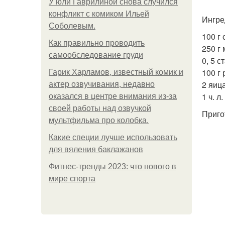
У юли Гаврилиной снова случился
конфликт с комиком Ильей
Ингре
Соболевым.
100 г 
Как правильно проводить
250 г 
самообследование груди
0, 5 с
100 г
Гарик Харламов, известный комик и
2 яица
актер озвучивания, недавно
1 ч. л
оказался в центре внимания из-за
своей работы над озвучкой
Приго
мультфильма про колобка.
Какие специи лучше использовать
для вяления баклажанов
Фитнес-тренды 2023: что нового в
мире спорта