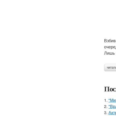
Взбив
очере
Лишь 
читат
Пос
1.
"Ми
2.
"Вр
3.
Акт