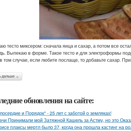
аю тесто миксером: сначала яица и сахар, а потом все ост
дь. Выпекаю в форме. Такое тесто и для электроформы подо
в том случае, если любите послаще, то добавьте сахар. При
ь дальше →
ледние обновления на сайте:
лосердие и Порядок" - 25 лет с заботой о земляках!
ачи Принимали мой Затяжной Кашель за Астму, но это Оказа
рисе плаксы мертл было 37, когда она прошла кастинг на р