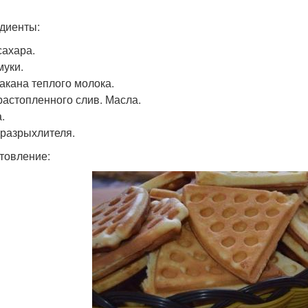
диенты:
сахара.
муки.
такана теплого молока.
 растопленного слив. Масла.
.
. разрыхлителя.
товление: