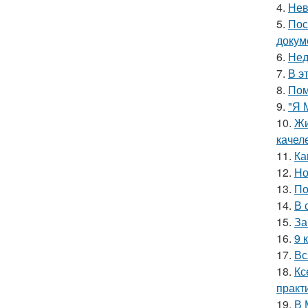
4.
Нев
5.
Пос
докум
6.
Нед
7.
В э
8.
Пом
9.
"Я 
10.
Жи
качел
11.
Ка
12.
Но
13.
По
14.
В 
15.
За
16.
9 
17.
Вс
18.
Кс
практ
19.
В 