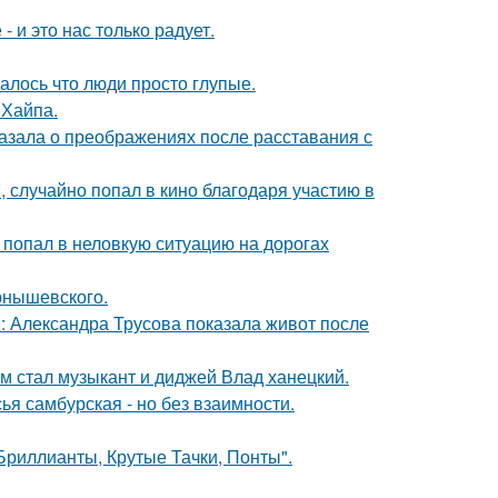
 и это нас только радует.
алось что люди просто глупые.
 Хайпа.
азала о преображениях после расставания с
 случайно попал в кино благодаря участию в
 попал в неловкую ситуацию на дорогах
рнышевского.
: Александра Трусова показала живот после
 стал музыкант и диджей Влад ханецкий.
я самбурская - но без взаимности.
Бриллианты, Крутые Тачки, Понты".