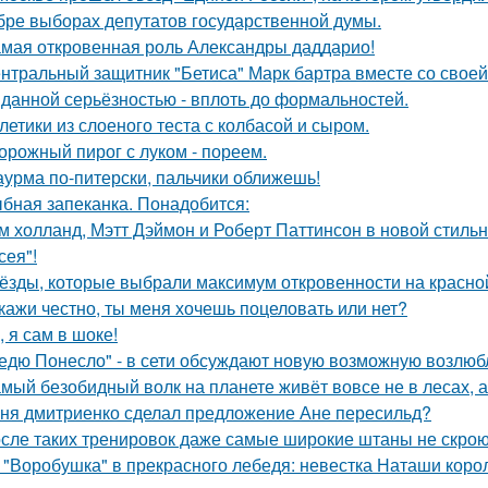
бре выборах депутатов государственной думы.
мая откровенная роль Александры даддарио!
нтральный защитник "Бетиса" Марк бартра вместе со свое
данной серьёзностью - вплоть до формальностей.
летики из слоеного теста с колбасой и сыром.
орожный пирог с луком - пореем.
урма по-питерски, пальчики оближешь!
бная запеканка. Понадобится:
м холланд, Мэтт Дэймон и Роберт Паттинсон в новой стил
сея"!
ёзды, которые выбрали максимум откровенности на красно
кажи честно, ты меня хочешь поцеловать или нет?
, я сам в шоке!
едю Понесло" - в сети обсуждают новую возможную возлю
мый безобидный волк на планете живёт вовсе не в лесах, а
ня дмитриенко сделал предложение Ане пересильд?
сле таких тренировок даже самые широкие штаны не скроют
 "Воробушка" в прекрасного лебедя: невестка Наташи кор