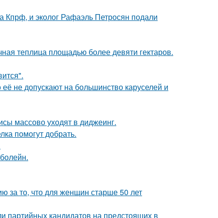
ма Кпрф, и эколог Рафаэль Петросян подали
чная теплица площадью более девяти гектаров.
вится".
 её не допускают на большинство каруселей и
исы массово уходят в диджеинг.
лка помогут добрать.
.
 болейн.
 за то, что для женщин старше 50 лет
ли партийных кандидатов на предстоящих в