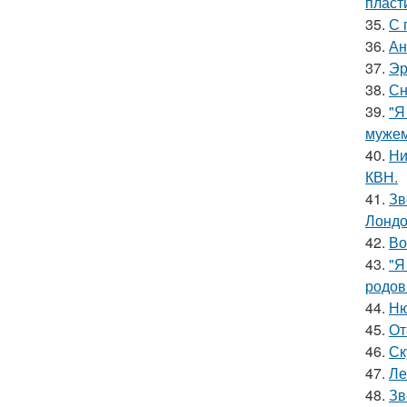
пласт
35.
С 
36.
Ан
37.
Эр
38.
Сн
39.
"Я
мужем
40.
Ни
КВН.
41.
Зв
Лондо
42.
Во
43.
"Я
родов
44.
Ню
45.
От
46.
Ск
47.
Ле
48.
Зв