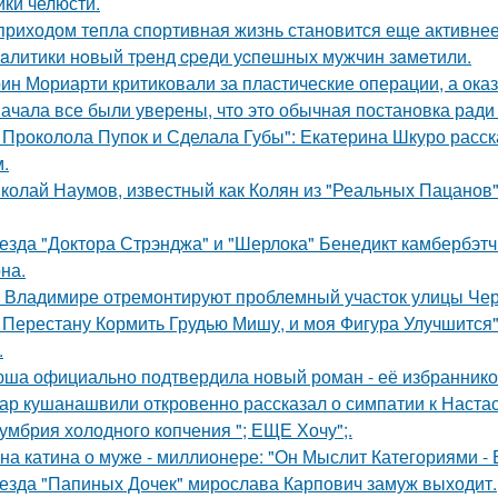
ики челюсти.
приходом тепла спортивная жизнь становится еще активнее -
aлитики нoвый тpeнд cpeди уcпeшных мужчин зaмeтили.
ин Мориарти критиковали за пластические операции, а оказ
ачала все были уверены, что это обычная постановка ради
 Проколола Пупок и Сделала Губы": Екатерина Шкуро расск
.
колай Наумов, известный как Колян из "Реальных Пацанов",
езда "Доктора Стрэнджа" и "Шерлока" Бенедикт камбербэтч
на.
 Владимире отремонтируют проблемный участок улицы Че
 Перестану Кормить Грудью Мишу, и моя Фигура Улучшится"
.
ша официально подтвердила новый роман - её избранником
ар кушанашвили откровенно рассказал о симпатии к Настась
умбрия холодного копчения "; ЕЩЕ Хочу";.
на катина о муже - миллионере: "Он Мыслит Категориями - 
езда "Папиных Дочек" мирослава Карпович замуж выходит.