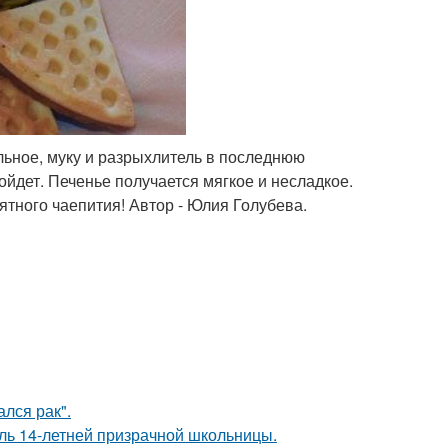
альное, муку и разрыхлитель в последнюю
йдет. Печенье получается мягкое и несладкое.
ятного чаепития! Автор - Юлия Голубева.
лся рак".
оль 14-летней призрачной школьницы.