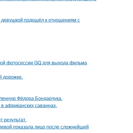
й девушкой подошёл к отношениям с
ьной фотосессии GQ для выхода фильма
й дорожке.
бленную Фёдора Бондарчука.
 в африканских саваннах.
 результат.
олевой показала лицо после сложнейшей