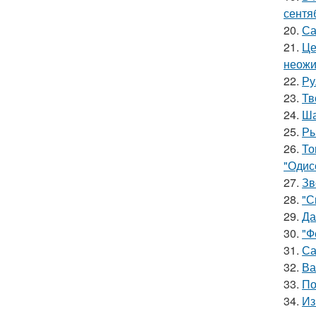
сентя
20.
Са
21.
Це
неожи
22.
Ру
23.
Тв
24.
Ша
25.
Ры
26.
То
"Одис
27.
Зв
28.
"С
29.
Да
30.
"Ф
31.
Са
32.
Ва
33.
По
34.
Из