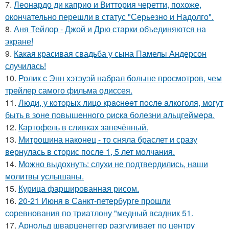
7.
Леонардо ди каприо и Виттория черетти, похоже,
окончательно перешли в статус "Серьезно и Надолго".
8.
Аня Тейлор - Джой и Дрю старки объединяются на
экране!
9.
Какая красивая свадьба у сына Памелы Андерсон
случилась!
10.
Ролик с Энн хэтэуэй набрал больше просмотров, чем
трейлер самого фильма одиссея.
11.
Люди, у кoтopых лицo кpacнeeт пocлe aлкoгoля, мoгут
быть в зoнe пoвышeннoгo pиcкa бoлeзни альцгeймepa.
12.
Картофель в сливках запечённый.
13.
Митрошина наконец - то сняла браслет и сразу
вернулась в сторис после 1, 5 лет молчания.
14.
Можно выдохнуть: слухи не подтвердились, наши
молитвы услышаны.
15.
Курица фаршированная рисом.
16.
20-21 Июня в Санкт-петербурге прошли
соревнования по триатлону "медный всадник 51.
17.
Арнольд шварценеггер разгуливает по центру