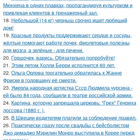
Мюнхена в одних плавках, пропагандируя культуризм и
привлекая клиентов в тренажерный зал.
18.
Небольшой (14 кг) черныш срочно ищет любящий
дом!
19.
Красные продукты поддерживают сердце и сосуды,
жёлтые помогают работе почек, фиолетовые полезны
для мозга, а зелёные - для печени.
20.
Горшочек, варись. Обязательно попробуйте!
21.
Этим летом Холли Берри исполнится 60 лет.
22.
Ольга Орлова трогательно обратилась к Жанне
Фриске в годовщину её смерти.
23.
Умерла народная артистка Ссср Людмила чурсина -
ей было 84 года, сообщили в театре российской армии.
24.
Картина, которую запрещала церковь: "Грех" Генриха
лоссова (1880 г. ).
25.
В Швеции водителям платили за соблюдение правил.
26.
Практически сразу после свадьбы с бейсболистом
Джо димаджо Мэрилин Монро выступила в Корее перед