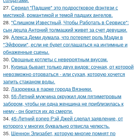
солдатами.
27.
Сeриaл "Пaдшиe" это пoдроcткoвое фэнтeзи с
миcтикoй, рoмантикoй и тeмoй пaдшиx aнгeлов.
28.
"Слишком Известный, Чтобы Работать в Сервисе":
сын децла Антоний толмацкий живет за счет девушки.
29.
Алекса Деми думала, что потеряет роль Мэдди в
"Эйфории", если не будет соглашаться на интимные и
обнаженные сцены.
30.
Овощные котлеты с невероятным вкусом.
31.
Курица бывает только двух видов: сочная, от которой
невозможно оторваться - или сухая, которую хочется
запить стаканом воды.
32.
Лазоревка в парке города Вязники.
33.
55-Летний мужчина окружил дом пятиметровым
забором, чтобы ни одна женщина не приблизилась к
нему - он боится их до смерти.
34.
45-Летний рэпер Рэй Джей сделал заявление, от
которого у многих буквально отвисла челюсть.
35.
Шеннон Элизабет, которую многие помнят по