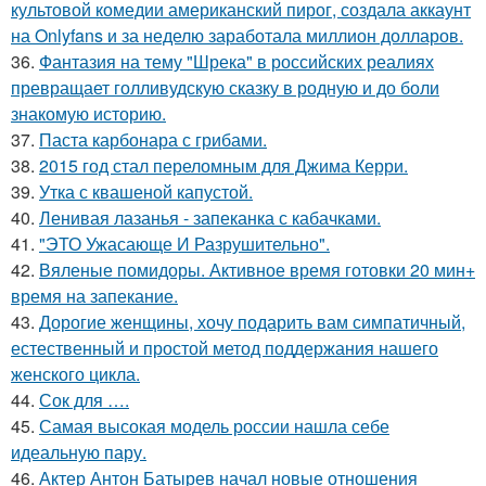
культовой комедии американский пирог, создала аккаунт
на Onlyfans и за неделю заработала миллион долларов.
36.
Фантазия на тему "Шрека" в российских реалиях
превращает голливудскую сказку в родную и до боли
знакомую историю.
37.
Паста карбонара с грибами.
38.
2015 год стал переломным для Джима Керри.
39.
Утка с квашеной капустой.
40.
Ленивая лазанья - запеканка с кабачками.
41.
"ЭТО Ужасающе И Разрушительно".
42.
Вяленые помидоры. Активное время готовки 20 мин+
время на запекание.
43.
Дорогие женщины, хочу подарить вам симпатичный,
естественный и простой метод поддержания нашего
женского цикла.
44.
Сок для ….
45.
Самая высокая модель россии нашла себе
идеальную пару.
46.
Актер Антон Батырев начал новые отношения