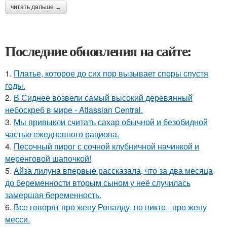
читать дальше →
Последние обновления на сайте:
1.
Платье, которое до сих пор вызывает споры спустя
годы.
2.
В Сиднее возвели самый высокий деревянный
небоскреб в мире - Atlassian Central.
3.
Мы привыкли считать сахар обычной и безобидной
частью ежедневного рациона.
4.
Песочный пирог с сочной клубничной начинкой и
меренговой шапочкой!
5.
Айза лилуна впервые рассказала, что за два месяца
до беременности вторым сыном у неё случилась
замершая беременность.
6.
Все говорят про жену Роналду, но никто - про жену
месси.