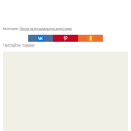
Категории:
Песня на музыкальную индустрию
Читайте также
Как выбрать брус для строительства дома в зависимости
от климатических условий