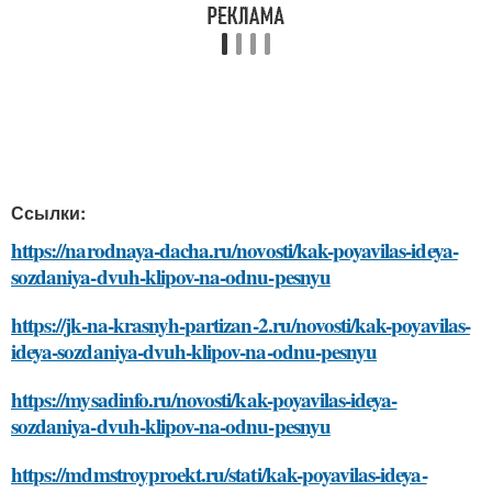
Ссылки:
https://narodnaya-dacha.ru/novosti/kak-poyavilas-ideya-
sozdaniya-dvuh-klipov-na-odnu-pesnyu
https://jk-na-krasnyh-partizan-2.ru/novosti/kak-poyavilas-
ideya-sozdaniya-dvuh-klipov-na-odnu-pesnyu
https://mysadinfo.ru/novosti/kak-poyavilas-ideya-
sozdaniya-dvuh-klipov-na-odnu-pesnyu
https://mdmstroyproekt.ru/stati/kak-poyavilas-ideya-