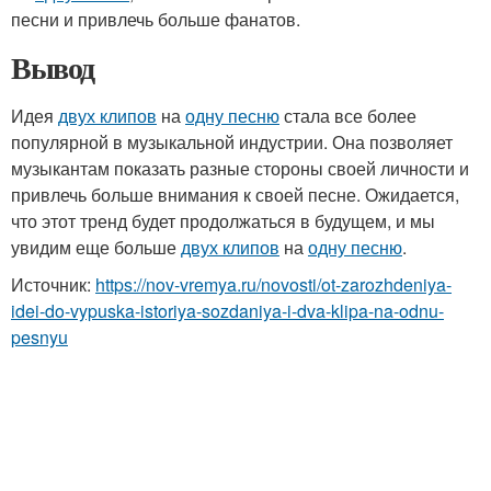
песни и привлечь больше фанатов.
Вывод
Идея
двух клипов
на
одну песню
стала все более
популярной в музыкальной индустрии. Она позволяет
музыкантам показать разные стороны своей личности и
привлечь больше внимания к своей песне. Ожидается,
что этот тренд будет продолжаться в будущем, и мы
увидим еще больше
двух клипов
на
одну песню
.
Источник:
https://nov-vremya.ru/novosti/ot-zarozhdeniya-
idei-do-vypuska-istoriya-sozdaniya-i-dva-klipa-na-odnu-
pesnyu