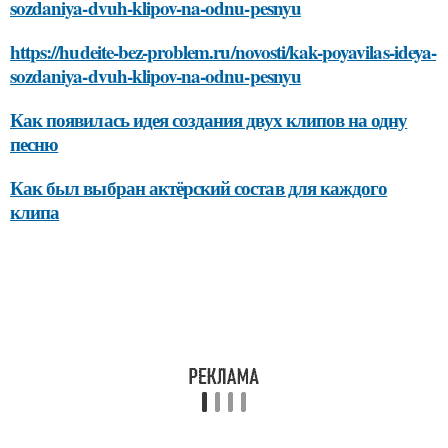
sozdaniya-dvuh-klipov-na-odnu-pesnyu
https://hudeite-bez-problem.ru/novosti/kak-poyavilas-ideya-
sozdaniya-dvuh-klipov-na-odnu-pesnyu
Как появилась идея создания двух клипов на одну
песню
Как был выбран актёрский состав для каждого
клипа