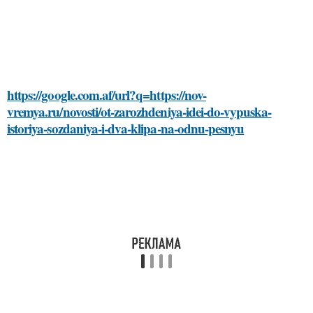
https://google.com.af/url?q=https://nov-
vremya.ru/novosti/ot-zarozhdeniya-idei-do-vypuska-
istoriya-sozdaniya-i-dva-klipa-na-odnu-pesnyu