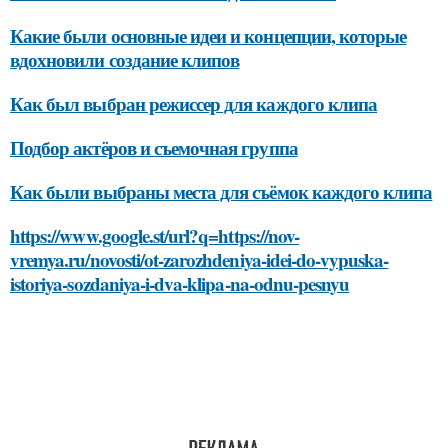
Какие были основные идеи и концепции, которые
вдохновили создание клипов
Как был выбран режиссер для каждого клипа
Подбор актёров и съемочная группа
Как были выбраны места для съёмок каждого клипа
https://www.google.st/url?q=https://nov-
vremya.ru/novosti/ot-zarozhdeniya-idei-do-vypuska-
istoriya-sozdaniya-i-dva-klipa-na-odnu-pesnyu