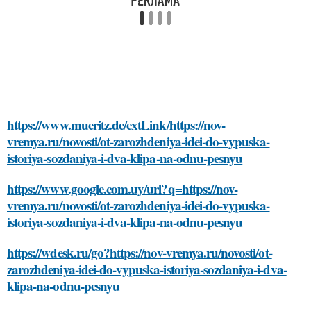
https://www.mueritz.de/extLink/https://nov-
vremya.ru/novosti/ot-zarozhdeniya-idei-do-vypuska-
istoriya-sozdaniya-i-dva-klipa-na-odnu-pesnyu
https://www.google.com.uy/url?q=https://nov-
vremya.ru/novosti/ot-zarozhdeniya-idei-do-vypuska-
istoriya-sozdaniya-i-dva-klipa-na-odnu-pesnyu
https://wdesk.ru/go?https://nov-vremya.ru/novosti/ot-
zarozhdeniya-idei-do-vypuska-istoriya-sozdaniya-i-dva-
klipa-na-odnu-pesnyu