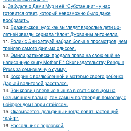
9.
Забудьте о Деми Мур и её "Субстанции" - у нас
готовится ответ, который невозможно было даже
вообразить.
10.
Бразильское чудо: как выглядят взрослые дети 50-
летней звезды сериала "Клон" Джованны антонелли.
11.
Ролик с Энн хэтэуэй набрал больше просмотров, чем
трейлер самого фильма одиссея.
12.
Эмили ратаковски продала права на свою ещё не
написанную книгу Mother F * Cker издательству Penguin
Press за семизначную сумму.
13.
Кокорин с возлюбленной и матерью своего ребенка
Дарьей валитовой расстался.
14.
Зои кравиц впервые вышла в свет с кольцом на
безымянном пальце, тем самым подтвердив помолвку с
бойфрендом Гарри стайлсом.
15.
Оказывается, дельфины иногда ловят настоящий
"Кайф".
16.
Рассольник с перловкой.