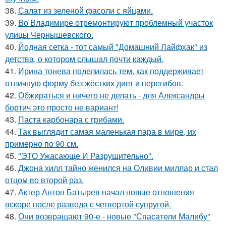
38.
Салат из зеленой фасоли с яйцами.
39.
Во Владимире отремонтируют проблемный участок
улицы Чернышевского.
40.
Йодная сетка - тот самый "Домашний Лайфхак" из
детства, о котором слышал почти каждый.
41.
Ирина тонева поделилась тем, как поддерживает
отличную форму без жёстких диет и перегибов.
42.
Обжираться и ничего не делать - для Александры
бортич это просто не вариант!
43.
Паста карбонара с грибами.
44.
Так выглядит самая маленькая пара в мире, их
примерно по 90 см.
45.
"ЭТО Ужасающе И Разрушительно".
46.
Джона хилл тайно женился на Оливии миллар и стал
отцом во второй раз.
47.
Актер Антон Батырев начал новые отношения
вскоре после развода с четвертой супругой.
48.
Они возвращают 90-е - новые "Спасатели Малибу"