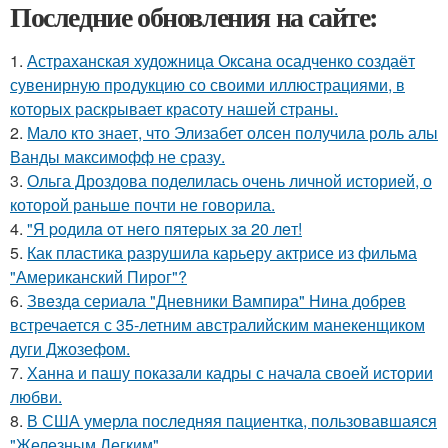
Последние обновления на сайте:
1.
Астраханская художница Оксана осадченко создаёт
сувенирную продукцию со своими иллюстрациями, в
которых раскрывает красоту нашей страны.
2.
Мало кто знает, что Элизабет олсен получила роль алы
Ванды максимофф не сразу.
3.
Ольга Дроздова поделилась очень личной историей, о
которой раньше почти не говорила.
4.
"Я poдилa oт нeгo пятepых зa 20 лeт!
5.
Как пластика разрушила карьеру актрисе из фильма
"Американский Пирог"?
6.
Звeздa сериала "Дневники Вампира" Нина добрев
встречается с 35-летним австралийским манекенщиком
дуги Джозефом.
7.
Ханна и пашу показали кадры с начала своей истории
любви.
8.
В США умерла последняя пациентка, пользовавшаяся
"Железным Легким".