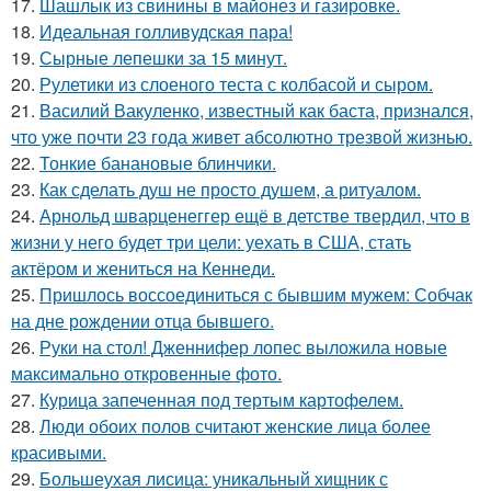
17.
Шашлык из свинины в майонез и газировке.
18.
Идеальная голливудская пара!
19.
Сырные лепешки за 15 минут.
20.
Рулетики из слоеного теста с колбасой и сыром.
21.
Василий Вакуленко, известный как баста, признался,
что уже почти 23 года живет абсолютно трезвой жизнью.
22.
Тонкие банановые блинчики.
23.
Как сделать душ не просто душем, а ритуалом.
24.
Арнольд шварценеггер ещё в детстве твердил, что в
жизни у него будет три цели: уехать в США, стать
актёром и жениться на Кеннеди.
25.
Пришлось воссоединиться с бывшим мужем: Собчак
на дне рождении отца бывшего.
26.
Руки на стол! Дженнифер лопес выложила новые
максимально откровенные фото.
27.
Курица запеченная под тертым картофелем.
28.
Люди обоих полов считают женские лица более
красивыми.
29.
Большеухая лисица: уникальный хищник с