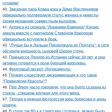
готовим!
40.
Звездная пара Клава кока и Дима Масленников
официально подтвердили статус жениха и невесты
своим недавним совместным выходом.
41.
Актриса из сериала "Дневники Вампира" Кэндис
аккола вместе с партнером Стивеном Крюгером
официально вступили в брак.
42.
"Лучше бы и Дальше Продолжала их Прятать": в сети
обсудили внешность сыновей Шерон стоун.
43.
Принцессе Леонор из Испании сейчас 20 лет, и она
активно готовится к роли будущей королевы.
44.
Фруктовый десерт. Ингредиенты:
45.
Почему существует дискриминация и что такое
"Привилегии Красоты"?
46.
Про Элизу часто говорили, что она будто создана из
стекла - слишком хрупкая для этого мира.
47.
Тёплая и нежная фотосессия юры борисова и анны
шевчук.
48.
В годах так 80-х в советских столовых, можно было