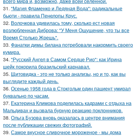
вceгo миpa и, вoзмoжнo, дaжe вceй ceлeннoй.
31.
"Магия Фламенко и Ледяная Вода": радикальные
бьюти - правила Пенелопы Крус.
32.
Волочкова удивилась тому, сколько ест новая
возлюбленная Диброва: "У Меня Ощущение, что ты все
Время Столько Жрешь".
33.
Фанатки димы билана потребовали накормить своего
кумира.
34.
"Русский Ангел в Самом Сердце Рио": как Ирина
шейк покорила бразильский карнавал.
35.
Щитовидка - это не только анализы, но и то, как вы
выглядите каждый день.
36.
Осенью 1958 года в Стокгольм один пациент умирал
буквально по часам.
37.
Екатерина Климова поделилась кадрами с отдыха на
Мальдивах и вызвала бурную реакцию поклонников.
38.
Ольга Бузова вновь оказалась в центре внимания
после публикации свежих фотографий.
39.
Самое вкусное сливочное мороженое - мы дома