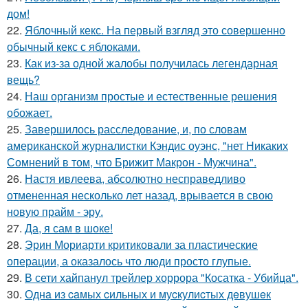
дом!
22.
Яблочный кекс. На первый взгляд это совершенно
обычный кекс с яблоками.
23.
Как из-за одной жалобы получилась легендарная
вещь?
24.
Наш организм простые и естественные решения
обожает.
25.
Завершилось расследование, и, по словам
американской журналистки Кэндис оуэнс, "нет Никаких
Сомнений в том, что Брижит Макрон - Мужчина".
26.
Настя ивлеева, абсолютно несправедливо
отмененная несколько лет назад, врывается в свою
новую прайм - эру.
27.
Да, я сам в шоке!
28.
Эрин Мориарти критиковали за пластические
операции, а оказалось что люди просто глупые.
29.
В сети хайпанул трейлер хоррора "Косатка - Убийца".
30.
Однa из caмых cильных и муcкулиcтых дeвушeк