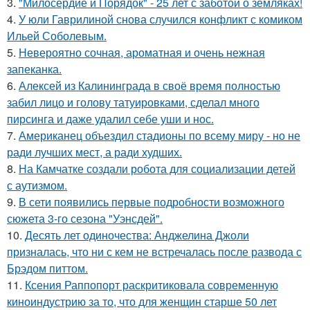
3.
"Милосердие и Порядок" - 25 лет с заботой о земляках!
4.
У юли Гаврилиной снова случился конфликт с комиком
Ильей Соболевым.
5.
Невероятно сочная, ароматная и очень нежная
запеканка.
6.
Алексей из Калининграда в своё время полностью
забил лицо и голову татуировками, сделал много
пирсинга и даже удалил себе уши и нос.
7.
Американец объездил стадионы по всему миру - но не
ради лучших мест, а ради худших.
8.
На Камчатке создали робота для социализации детей
с аутизмом.
9.
В сети появились первые подробности возможного
сюжета 3-го сезона "Уэнсдей".
10.
Десять лет одиночества: Анджелина Джоли
призналась, что ни с кем не встречалась после развода с
Брэдом питтом.
11.
Ксения Раппопорт раскритиковала современную
киноиндустрию за то, что для женщин старше 50 лет