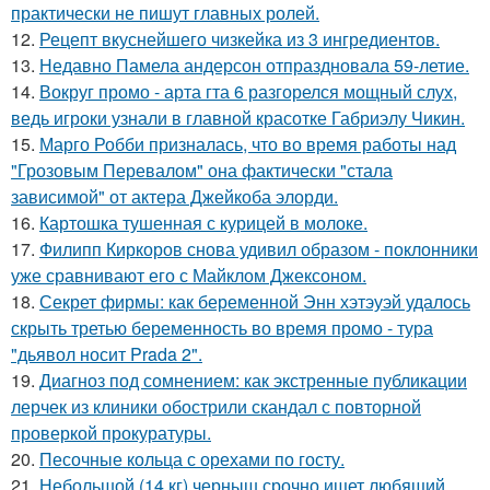
практически не пишут главных ролей.
12.
Рецепт вкуснейшего чизкейка из 3 ингредиентов.
13.
Недавно Памела андерсон отпраздновала 59-летие.
14.
Вокруг промо - арта гта 6 разгорелся мощный слух,
ведь игроки узнали в главной красотке Габриэлу Чикин.
15.
Марго Робби призналась, что во время работы над
"Грозовым Перевалом" она фактически "стала
зависимой" от актера Джейкоба элорди.
16.
Картошка тушенная с курицей в молоке.
17.
Филипп Киркоров снова удивил образом - поклонники
уже сравнивают его с Майклом Джексоном.
18.
Секрет фирмы: как беременной Энн хэтэуэй удалось
скрыть третью беременность во время промо - тура
"дьявол носит Prada 2".
19.
Диагноз под сомнением: как экстренные публикации
лерчек из клиники обострили скандал с повторной
проверкой прокуратуры.
20.
Песочные кольца с орехами по госту.
21.
Небольшой (14 кг) черныш срочно ищет любящий