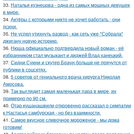
33.
Наталья кузнецова - одна из самых мощных девушек
в мире.
34.
Актёры с которыми никто не хочет работать - они
психи.
35.
Не успел утихнуть развод - как сеть уже "Собрала"
джигану новую историю.
36.
Нюша официально подтвердила новый роман - её
избранником стал музыкант и диджей Влад ханецкий.
37.
Сидни Суини и скутер Браун больше не прячутся от
публики в соцсетях.
38.
5 советов от гениального врача хирурга Николая
Амосова.
39.
Так выглядит самая маленькая пара в мире, их
примерно по 90 см.
40.
Отар кушанашвили откровенно рассказал о симпатии
к Настасья самбурская - но без взаимности.
41.
Самое вкусное сливочное мороженое - мы дома
готовим!