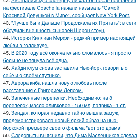
42.
Австралийскую блогершу ли халтон после появления
на фестивале Coachella начали называть "Самой
Красивой Девушкой в Мире", сообщает New York Post.
43.
"Лучше бы и Дальше Продолжала их Прятать": в сети
обсудили внешность сыновей Шерон стоун.
44.
История Киллиан Мерфи - редкий пример настоящей
любви в голливуде.
45.
В 2020 году всё окончательно сломалось - я просто
больше не тянула всё одна.
46.
Хайди клум снова заставила Нью-йорк говорить о
себе и о своём спутнике.
47.
Аврора киба нашла новую любовь после
расставания с Григорием Лепсом.
48.
Запеченные перепелки. Необходимио: на 8
перепелок, масло оливковое - 150 мл, паприка - 1 ст.
49.
Зендая, которая недавно тайно вышла замуж,
продемонстрировала новый яркий образ на нью-
йоркской премьере своего фильма "вот это драма!
50.
Следопыты выяснили, что Дима Масленников сделал