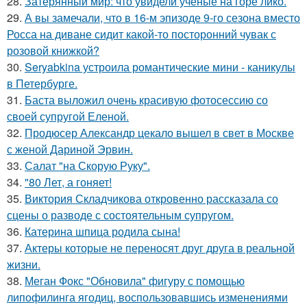
28.
Затерянный мир: что увидели ученые на горе лико.
29.
А вы замечали, что в 16-м эпизоде 9-го сезона вместо
Росса на диване сидит какой-то посторонний чувак с
розовой книжкой?
30.
Seryabkina устроила романтические мини - каникулы
в Петербурге.
31.
Баста выложил очень красивую фотосессию со
своей супругой Еленой.
32.
Продюсер Александр цекало вышел в свет в Москве
с женой Дариной Эрвин.
33.
Салат "на Скорую Руку".
34.
"80 Лет, а гоняет!
35.
Виктория Складчикова откровенно рассказала со
сцены о разводе с состоятельным супругом.
36.
Катерина шпица родила сына!
37.
Актеры которые не переносят друг друга в реальной
жизни.
38.
Меган Фокс "Обновила" фигуру с помощью
липофилинга ягодиц, воспользовавшись изменениями