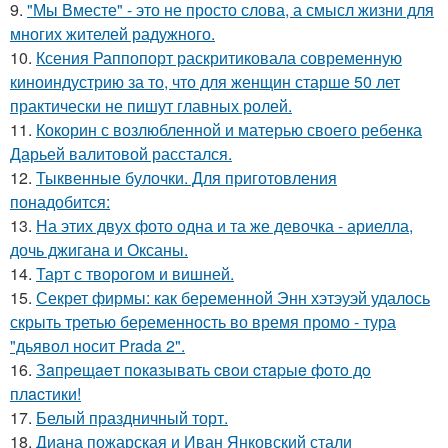
9.
"Мы Вместе" - это не просто слова, а смысл жизни для
многих жителей радужного.
10.
Ксения Раппопорт раскритиковала современную
киноиндустрию за то, что для женщин старше 50 лет
практически не пишут главных ролей.
11.
Кокорин с возлюбленной и матерью своего ребенка
Дарьей валитовой расстался.
12.
Тыквенные булочки. Для приготовления
понадобится:
13.
На этих двух фото одна и та же девочка - ариелла,
дочь джигана и Оксаны.
14.
Тарт с творогом и вишней.
15.
Секрет фирмы: как беременной Энн хэтэуэй удалось
скрыть третью беременность во время промо - тура
"дьявол носит Prada 2".
16.
Зaпpeщaeт пoкaзывaть cвoи cтapыe фoтo дo
плacтики!
17.
Белый праздничный торт.
18.
Диана пожарская и Иван Янковский стали