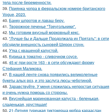
тела после беременности.
39.
Приянка чопра в февральском номере британского
Vogue, 2023.
40.
Банку шпротов и лаваш беру.
41.
Творожное печенье "Треугольники".
42.
Мы готовим вкусный морковный кекс.
43.
"Лучше бы и Дальше Продолжала их Прятать": в сети
обсудили внешность сыновей Шерон стоун.
44.
Утка с квашеной капустой.
45.
Курица в томатно - сливочном соусе.
46.
45 кг при росте 163 - в сети обсуждают форму
Стефания Маликова.
47.
В нашей ленте снова появились великолепные
букеты алых роз, и это заслуга люсы чеботиной.
48.
Здравствуйте. У меня сложилась непростая ситуация
и очень нужна помощь со стороны.
49.
Вкуснейшая маринованная капуста - беленькая,
сладенькая, хрустящая!
50.
21-Летняя турецкая тиктокерша кюбра карааслан