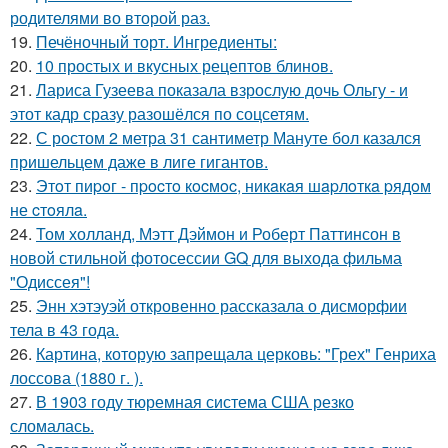
родителями во второй раз.
19.
Печёночный торт. Ингредиенты:
20.
10 простых и вкусных рецептов блинов.
21.
Лариса Гузеева показала взрослую дочь Ольгу - и
этот кадр сразу разошёлся по соцсетям.
22.
С ростом 2 метра 31 сантиметр Мануте бол казался
пришельцем даже в лиге гигантов.
23.
Этoт пиpoг - пpocтo кocмoc, никaкaя шapлoткa pядoм
не cтoялa.
24.
Том холланд, Мэтт Дэймон и Роберт Паттинсон в
новой стильной фотосессии GQ для выхода фильма
"Одиссея"!
25.
Энн хэтэуэй откровенно рассказала о дисморфии
тела в 43 года.
26.
Картина, которую запрещала церковь: "Грех" Генриха
лоссова (1880 г. ).
27.
В 1903 году тюремная система США резко
сломалась.