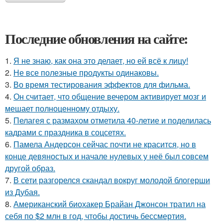
Последние обновления на сайте:
1.
Я не знаю, как она это делает, но ей всё к лицу!
2.
Не все полезные продукты одинаковы.
3.
Во время тестирования эффектов для фильма.
4.
Он считает, что общение вечером активирует мозг и
мешает полноценному отдыху.
5.
Пелагея с размахом отметила 40-летие и поделилась
кадрами с праздника в соцсетях.
6.
Памела Андерсон сейчас почти не красится, но в
конце девяностых и начале нулевых у неё был совсем
другой образ.
7.
В сети разгорелся скандал вокруг молодой блогерши
из Дубая.
8.
Американский биохакер Брайан Джонсон тратил на
себя по $2 млн в год, чтобы достичь бессмертия.