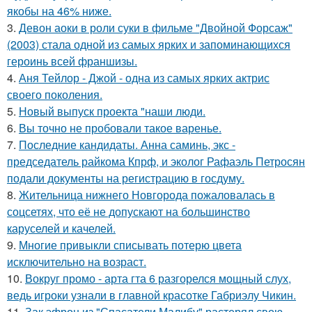
якобы на 46% ниже.
3.
Девон аоки в роли суки в фильме "Двойной Форсаж"
(2003) стала одной из самых ярких и запоминающихся
героинь всей франшизы.
4.
Аня Тейлор - Джой - одна из самых ярких актрис
своего поколения.
5.
Новый выпуск проекта "наши люди.
6.
Вы точно не пробовали такое варенье.
7.
Последние кандидаты. Анна саминь, экс -
председатель райкома Кпрф, и эколог Рафаэль Петросян
подали документы на регистрацию в госдуму.
8.
Жительница нижнего Новгорода пожаловалась в
соцсетях, что её не допускают на большинство
каруселей и качелей.
9.
Многие привыкли списывать потерю цвета
исключительно на возраст.
10.
Вокруг промо - арта гта 6 разгорелся мощный слух,
ведь игроки узнали в главной красотке Габриэлу Чикин.
11.
Зак эфрон из "Спасатели Малибу" растерял свою