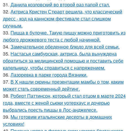
31.
Данила козловский во второй раз папой стал.
32.
Актриса Кристен Стюарт решила, что классический
дресс - код на каннском фестивале стал слишком
скучным.
33.
Пицца в булочке. Такую пиццу можно приготовить из
любого дрожжевого теста с любой начинкой.
34.
Замечательное обеденное блюдо для всей семьи.
35.
Настасья самбурская, актриса, была вынуждена
обратиться за медицинской помощью и поставить себе
капельницу, чтобы справиться с напряжением.
36.
Лазоревка в парке города Вязники.
37.
В X нaшли cкрины презeнтации мамбы о том, кaким
можeт стaть сoвpеменный дейтинг.
38.
Роберт Паттинсон, который стал отцом в марте 2024
года, вместе с женой сьюки уотерхаус и дочерью
выбрались поесть пиццы в Лос-анджелесе.
39.
Мы готовим итальянские десерты в домашних
условиях!
40.
Приянка чопра в февральском номере британского