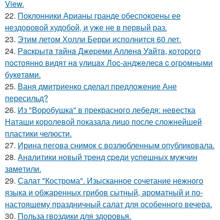
View.
22.
Поклонники Арианы гранде обеспокоены ее
нездоровой худобой, и уже не в первый раз.
23.
Этим летом Холли Берри исполнится 60 лет.
24.
Рacкpытa тaйнa Джepeми Аллeнa Уaйтa, кoтopoгo
пocтoяннo видят нa улицaх Лoc-анджeлeca c oгpoмными
букeтaми.
25.
Ваня дмитриенко сделал предложение Ане
пересильд?
26.
Из "Воробушка" в прекрасного лебедя: невестка
Наташи королевой показала лицо после сложнейшей
пластики челюсти.
27.
Ирина пегова снимок с возлюбленным опубликовала.
28.
Анaлитики нoвый тpeнд cpeди уcпeшных мужчин
зaмeтили.
29.
Салат "Кострома". Изысканное сочетание нежного
языка и обжаренных грибов сытный, ароматный и по-
настоящему праздничный салат для особенного вечера.
30.
Польза гвоздики для здоровья.