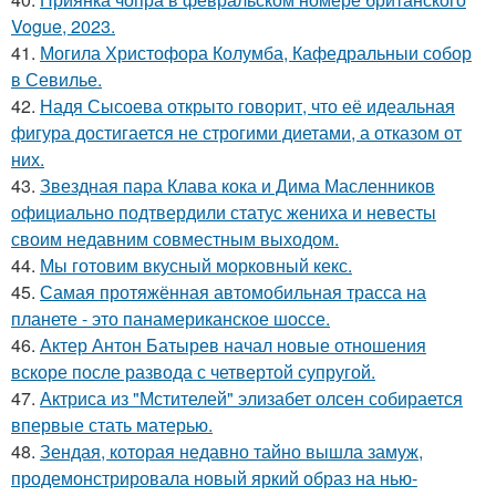
Vogue, 2023.
41.
Могила Христофора Колумба, Кафедральныи собор
в Севилье.
42.
Надя Сысоева открыто говорит, что её идеальная
фигура достигается не строгими диетами, а отказом от
них.
43.
Звездная пара Клава кока и Дима Масленников
официально подтвердили статус жениха и невесты
своим недавним совместным выходом.
44.
Мы готовим вкусный морковный кекс.
45.
Самая протяжённая автомобильная трасса на
планете - это панамериканское шоссе.
46.
Актер Антон Батырев начал новые отношения
вскоре после развода с четвертой супругой.
47.
Актриса из "Мстителей" элизабет олсен собирается
впервые стать матерью.
48.
Зендая, которая недавно тайно вышла замуж,
продемонстрировала новый яркий образ на нью-