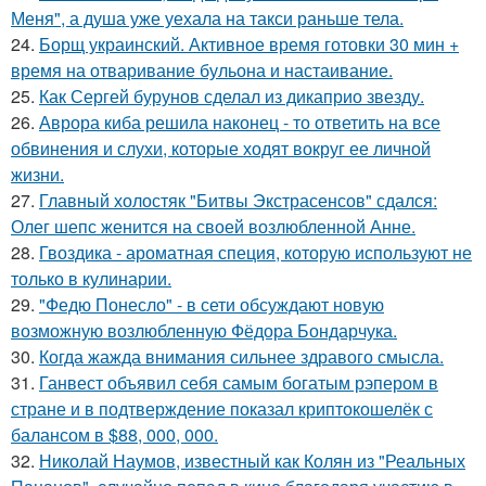
Меня", а душа уже уехала на такси раньше тела.
24.
Борщ украинский. Активное время готовки 30 мин +
время на отваривание бульона и настаивание.
25.
Как Сергей бурунов сделал из дикаприо звезду.
26.
Аврора киба решила наконец - то ответить на все
обвинения и слухи, которые ходят вокруг ее личной
жизни.
27.
Главный холостяк "Битвы Экстрасенсов" сдался:
Олег шепс женится на своей возлюбленной Анне.
28.
Гвоздика - ароматная специя, которую используют не
только в кулинарии.
29.
"Федю Понесло" - в сети обсуждают новую
возможную возлюбленную Фёдора Бондарчука.
30.
Когда жажда внимания сильнее здравого смысла.
31.
Ганвест объявил себя самым богатым рэпером в
стране и в подтверждение показал криптокошелёк с
балансом в $88, 000, 000.
32.
Николай Наумов, известный как Колян из "Реальных