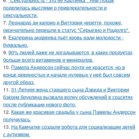
6.
"Сексуальность - это не Картинка": Ани Лорак
поделилась мыслями о привлекательности и
сексуальности.
7.
Леонардо ди каприо и Виттория черетти, похоже,
окончательно перешли в статус "Серьезно и Надолго".
8.
Екатерина андреева пьёт кровь ради молодости -
буквально.
9.
90% людей даже не догадываются, в каких продуктах
больше всего витаминов и минералов.
10.
Памела Андерсон сейчас почти не красится, но в
конце девяностых и начале нулевых у неё был совсем
другой образ.
11.
31-Летняя жена старшего сына Дэвида и Виктории
бэкхем бруклина вызвала волну обсуждений в соцсетях
после публикации нового фото.
12.
Какая же красивая свадьба у сына Памелы Андерсон
получилась.
13.
На Камчатке создали робота для социализации детей
с аутизмом.