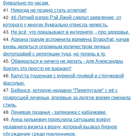
буквально по часам.
41.
Никогда не поздно стать атлетом!
42.
45-Летний рэпер Рэй Джей сделал заявление, от
которого у многих буквально отвисла челюсть.
43.
Не всё, что показывают в интернете, - про здоровье.
44.
Ариана гранде вспомнила времена Snapchat, начав
вновь делиться огромным количеством личных
фотографий с репетиции тура, но теперь в ig.
45.
Обжираться и ничего не делать - для Александры
бортич это просто не вариант!
46.
Капуста тушенная с куриной грудкой и стручковой
фасолью.
47.
Бейонсе, которую недавно "Перепутали" с её с
подросшей дочерью, впервые за долгое время сменила
стиль.
48.
Ленивая лазанья - запеканка с кабачками.
49.
Анна хилькевич прояснила ситуацию вокруг
недавнего визита к врачу, который вызвал бурное
обсуждение среди поклонников.