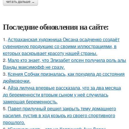
читать дальше →
Последние обновления на сайте:
1.
Астраханская художница Оксана осадченко создаёт
сувенирную продукцию со своими иллюстрациями, в
которых раскрывает красоту нашей страны.
2.
Мало кто знает, что Элизабет олсен получила роль алы
Ванды максимофф не сразу.
3.
Ксения Собчак призналась, как похудела до состояния
дюймовочки.
4.
Айза лилуна впервые рассказала, что за два месяца
до беременности вторым сыном у неё случилась
замершая беременность.
5.
Павел прилучный решил закрыть тему домашнего
насилия, пустив в ход козырь из своего спортивного
прошлого.