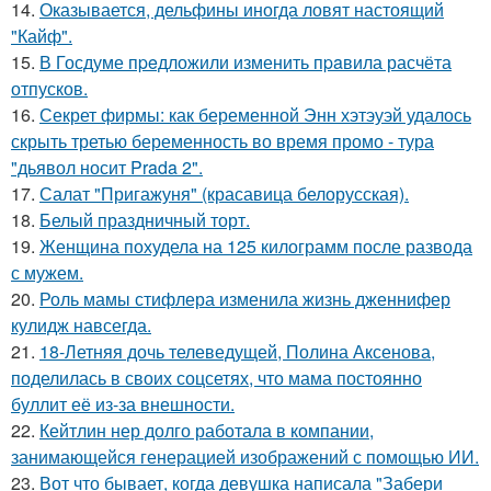
14.
Оказывается, дельфины иногда ловят настоящий
"Кайф".
15.
В Госдуме пpeдложили изменить пpaвила расчёта
отпусков.
16.
Секрет фирмы: как беременной Энн хэтэуэй удалось
скрыть третью беременность во время промо - тура
"дьявол носит Prada 2".
17.
Салат "Пригажуня" (красавица белорусская).
18.
Белый праздничный торт.
19.
Женщина похудела на 125 килограмм после развода
с мужем.
20.
Роль мамы стифлера изменила жизнь дженнифер
кулидж навсегда.
21.
18-Летняя дочь телеведущей, Полина Аксенова,
поделилась в своих соцсетях, что мама постоянно
буллит её из-за внешности.
22.
Кейтлин нер долго работала в компании,
занимающейся генерацией изображений с помощью ИИ.
23.
Вот что бывает, когда девушка написала "Забери