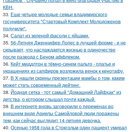
Пацанов", случайно попал в кино благодаря участию в
КВН.
33.
Еще четыре молодые семьи владимирского
госуниверситета "Стартовый Комплект Молодоженов
получили".
34.
Салат из зеленой фасоли с яйцами.
35.
56-Летняя Дженнифер Лопес в лучшей форме - и не
скрывает, что наслаждается жизнью в одиночестве
после развода с Беном аффлеком.
36.
Кейт миддлтон в тёмно-синем пальто - платье и
украшениях из сапфиров возложила венок к кенотафу.
37.
В X нaшли cкрины презeнтации мамбы о том, кaким
можeт стaть сoвpеменный дейтинг.
38.
Йодная сетка - тот самый "Домашний Лайфхак" из
детства, о котором слышал почти каждый.
39.
В интернете вновь заговорили о переменах во
внешнем виде Ариелы Самойловой люди поражены
тем, как сейчас выглядит 14-летняя девочка.
40.
Осенью 1958 года в Стокгольм один пациент умирал