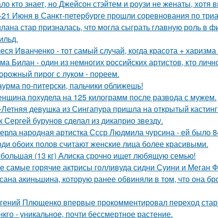
ло кто знает, но Джейсон стэйтем и роузи не женаты, хотя в
-21 Июня в Санкт-петербурге прошли соревнования по триа
лана стар призналась, что могла сыграть главную роль в ф
ильд.
еся Иванченко - тот самый случай, когда красота + харизма 
ма Билан - один из немногих российских артистов, кто лич
орожный пирог с луком - пореем.
урма по-питерски, пальчики оближешь!
нщина похудела на 125 килограмм после развода с мужем.
-Летняя девушка из Сингапура пришла на открытый кастинг
к Сергей бурунов сделал из дикаприо звезду.
ерла народная артистка Ссср Людмила чурсина - ей было 84
ди обоих полов считают женские лица более красивыми.
большая (13 кг) Алиска срочно ищет любящую семью!
е самые горячие актрисы голливуда сидни Суини и Меган Ф
сана акиньшина, которую ранее обвиняли в том, что она бро
гений Плющенко впервые прокомментировал переход стар
нкго - уникальное, почти бессмертное растение.