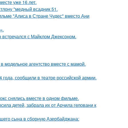
месте уже 16 лет.
тлону "медный всадник 51.
ильме "Алиса в Стране Чудес" вместо Ани
=.
но встречался с Майклом Джексоном.
 в модельное агентство вместе с мамой.
 года, сообщили в театре российской армии.
окс снялись вместе в одном фильме.
сила детей, забрала их от Арчила геловани к
шего сына в сборную Азербайджана: