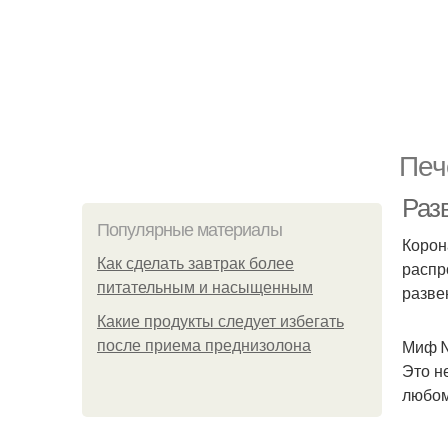
Печ
Раз
Популярные материалы
Корон
Как сделать завтрак более
распр
питательным и насыщенным
разве
Какие продукты следует избегать
Миф №
после приема преднизолона
Это н
любом