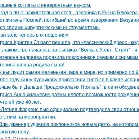
ощные котлеты с невероятным вкусом.
зад в 90-е: зажигательная степ - аэробика в FH на Блюхера.
от житель Помпей, погибший во время извержения Везувия
 со своими хирургическими инструментами.
ан золо теперь в отношениях.
триса Кристен Стюарт решила, что классический дресс - ко
 знакомство началось на съёмках "Волка с Уолл - Стрит" - и
атерина андреева поразила поклонников свежими снимками
терина шпица родила сына!
к выглядит самая маленькая пара в мире, их примерно по 9
001 году Анну Курникову пригласили сняться в клипе испан
учше бы и Дальше Продолжала их Прятать": в сети обсуди
триса Анна хилькевич размышляет о возможности рождения 
 что ей уже 40 лет.
-Летняя Флоренс пью официально подтвердила свои отнош
е с ним на мероприятии.
йли дженнер удивила поклонников новым фото, на котором
тянутую попу.
е 27. У меня образование, своя квартира и работа, о котор