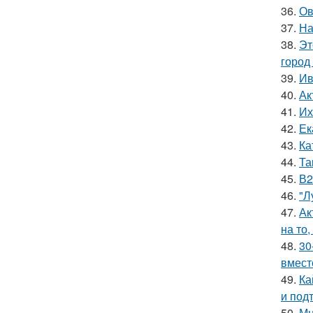
36.
Ов
37.
На
38.
Эт
город
39.
Ив
40.
Ак
41.
Их
42.
Ек
43.
Ка
44.
Та
45.
В2
46.
"Л
47.
Ак
на то,
48.
30
вмест
49.
Ка
и под
50.
Мн