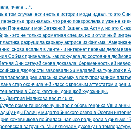
чела, пчела …".
ь в том случае, если есть в истории моды идеал, то это Си
 пересильд призналась, что рано повзрослела и уже не види
ачи Принимали мой Затяжной Кашель за Астму, но это Оказа
ирь - это не только ароматная специя, но и отличный ингре
 пластика разрушила карьеру актрисе из фильма "Американ
аник" снова всплыл в ленте - и интернет первым делом взве
ния Собчак призналась, как похудела до состояния дюймово
Летняя Энн хэтэуэй снова доказала: беременность ей невер
ссийские дзюдоисты завоевали 26 медалей на турнирах в А
лая тарасова решилась на съемку в полупрозрачном платье
лана стар окончила 9-й класс с красным аттестатом и реш
тешествие в Ссср: картины донецкой художницы.
чь Дмитрия Маликова весит 45 кг.
будьте романтическую чушь про любовь генриха Viii и анны
адьбу иды Галич у мидаграбинского озера в Осетии интерн
рия кожевникова побрилась налысо ради роли в фильме "Б
ролевская ватрушка. Мы включаем духовку на температуру