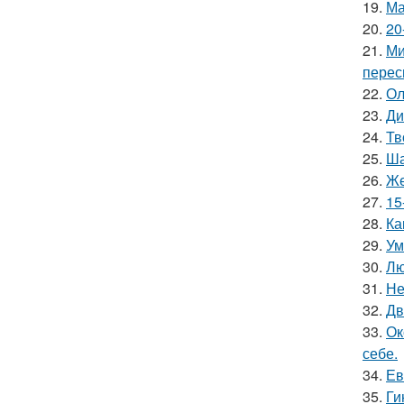
19.
Ма
20.
20
21.
Ми
перес
22.
Ол
23.
Ди
24.
Тв
25.
Ша
26.
Же
27.
15
28.
Ка
29.
Ум
30.
Лю
31.
Не
32.
Дв
33.
Ок
себе.
34.
Ев
35.
Ги