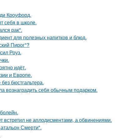
нди Кроуфорд.
т себя в школе.
лся рак".
диент для полезных напитков и блюд.
ский Пирог"?
сил Роуз.
чки.
оятно идёт.
зии и Европе.
 без бюстгальтера.
ила вознаградить себя обычным подарком.
 болейн.
ет встретил не аплодисментами, а обвинениями.
атальон Смерти".
.