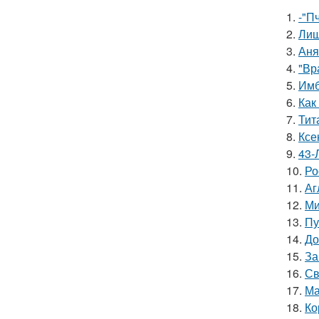
1.
-"П
2.
Лиш
3.
Аня
4.
"Вр
5.
Имб
6.
Как
7.
Тит
8.
Ксе
9.
43-
10.
Ро
11.
Аг
12.
Ми
13.
Пу
14.
До
15.
За
16.
Св
17.
Ма
18.
Ко