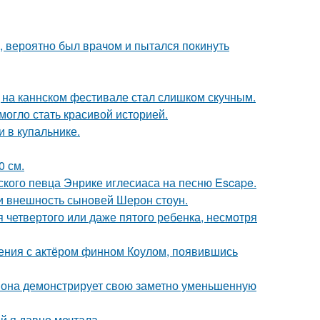
, вероятно был врачом и пытался покинуть
д на каннском фестивале стал слишком скучным.
 могло стать красивой историей.
 в купальнике.
0 см.
ского певца Энрике иглесиаса на песню Escape.
ли внешность сыновей Шерон стоун.
четвертого или даже пятого ребенка, несмотря
ения с актёром финном Коулом, появившись
 она демонстрирует свою заметно уменьшенную
ой я давно мечтала.