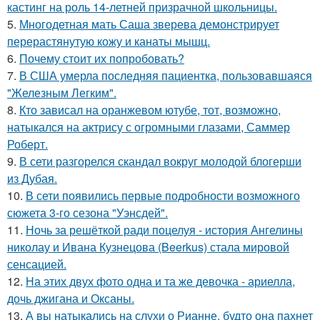
кастинг на роль 14-летней призрачной школьницы.
5.
Многодетная мать Саша зверева демонстрирует
перерастянутую кожу и канаты мышц.
6.
Почему стоит их попробовать?
7.
В США умерла последняя пациентка, пользовавшаяся
"Железным Легким".
8.
Кто зависал на оранжевом ютубе, тот, возможно,
натыкался на актрису с огромными глазами, Саммер
Роберт.
9.
В сети разгорелся скандал вокруг молодой блогерши
из Дубая.
10.
В сети появились первые подробности возможного
сюжета 3-го сезона "Уэнсдей".
11.
Ночь за решёткой ради поцелуя - история Ангелины
николау и Ивана Кузнецова (Beerkus) стала мировой
сенсацией.
12.
На этих двух фото одна и та же девочка - ариелла,
дочь джигана и Оксаны.
13.
А вы натыкались на слухи о Рианне, будто она пахнет