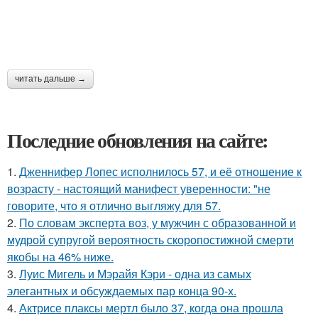
читать дальше →
Последние обновления на сайте:
1.
Дженнифер Лопес исполнилось 57, и её отношение к
возрасту - настоящий манифест уверенности: "не
говорите, что я отлично выгляжу для 57.
2.
По словам эксперта воз, у мужчин с образованной и
мудрой супругой вероятность скоропостижной смерти
якобы на 46% ниже.
3.
Луис Мигель и Мэрайя Кэри - одна из самых
элегантных и обсуждаемых пар конца 90-х.
4.
Актрисе плаксы мертл было 37, когда она прошла