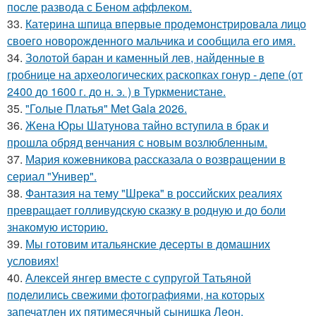
после развода с Беном аффлеком.
33.
Катерина шпица впервые продемонстрировала лицо
своего новорожденного мальчика и сообщила его имя.
34.
Золотой баран и каменный лев, найденные в
гробнице на археологических раскопках гонур - депе (от
2400 до 1600 г. до н. э. ) в Туркменистане.
35.
"Голые Платья" Met Gala 2026.
36.
Жена Юры Шатунова тайно вступила в брак и
прошла обряд венчания с новым возлюбленным.
37.
Мария кожевникова рассказала о возвращении в
сериал "Универ".
38.
Фантазия на тему "Шрека" в российских реалиях
превращает голливудскую сказку в родную и до боли
знакомую историю.
39.
Мы готовим итальянские десерты в домашних
условиях!
40.
Алексей янгер вместе с супругой Татьяной
поделились свежими фотографиями, на которых
запечатлен их пятимесячный сынишка Леон.