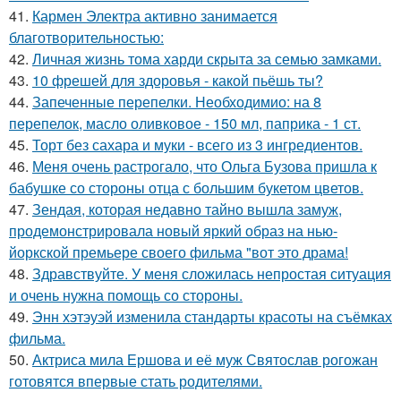
41.
Кармен Электра активно занимается
благотворительностью:
42.
Личная жизнь тома харди скрыта за семью замками.
43.
10 фрешей для здоровья - какой пьёшь ты?
44.
Запеченные перепелки. Необходимио: на 8
перепелок, масло оливковое - 150 мл, паприка - 1 ст.
45.
Торт без сахара и муки - всего из 3 ингредиентов.
46.
Меня очень растрогало, что Ольга Бузова пришла к
бабушке со стороны отца с большим букетом цветов.
47.
Зендая, которая недавно тайно вышла замуж,
продемонстрировала новый яркий образ на нью-
йоркской премьере своего фильма "вот это драма!
48.
Здравствуйте. У меня сложилась непростая ситуация
и очень нужна помощь со стороны.
49.
Энн хэтэуэй изменила стандарты красоты на съёмках
фильма.
50.
Актриса мила Ершова и её муж Святослав рогожан
готовятся впервые стать родителями.