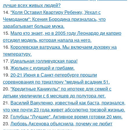
лучше всех живых людей?
14.
"Коля Оставил Квартиру Ребенку, Уехал с
Чемоданом": Ксения Бородина призналась, что
зарабатывает больше мужа.
15.
Мало кто знает, но в 2005 году Леонардо ди каприо
отсидел модель, которая напала на него.
16.
Королевская ватрушка. Мы включаем духовку на
температуру.
17.
Идеальная голливудская пара!
18.
Жюльен с курицей и грибами.
19.
20-21 Июня в Санкт-петербурге прошли
соревнования по триатлону "медный всадник 51.
20.
"Кредитные Каникулы" по ипотеке для семей с
детьми увеличили с 6 месяцев до полутора лет.
21.
Василий Вакуленко, известный как баста, признался,
что уже почти 23 года живет абсолютно трезвой жизнью.
22.
Голубцы "Лучшие". Активное время готовки 20 мин.
23.
Любовь Аксенова объяснила, почему не любит