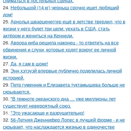
сниматься в постельных сценах.
24.
Небольшой (14 кг) черныш срочно ищет любящий
дом!
25.
Арнольд шварценеггер ещё в детстве твердил, что в
жизни у него будет три цели: уехать в США, стать
актёром и жениться на Кеннеди.
26.
Аврора киба решила наконец - то ответить на все
обвинения и слухи, которые ходят вокруг ее личной
жизни.
27.
Да, я сам в шоке!
28.
Энн хэтэуэй впервые публично поделилась личной
историей.
29.
Петр гуменник и Елизавета туктамышева больше не
скрываются.
30.
"В темноте океанского дна … уже миллионы лет
существует невероятный союз.
31.
"Это ужасающе и разрушительно!
32.
56-Летняя Дженнифер Лопес в лучшей форме - и не
скрывает, что наслаждается жизнью в одиночестве