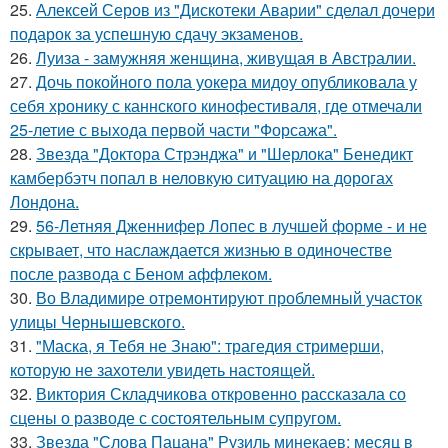
25.
Алексей Серов из "Дискотеки Аварии" сделал дочери
подарок за успешную сдачу экзаменов.
26.
Луиза - замужняя женщина, живущая в Австралии.
27.
Дочь покойного пола уокера мидоу опубликовала у
себя хронику с каннского кинофестиваля, где отмечали
25-летие с выхода первой части "Форсажа".
28.
Звезда "Доктора Стрэнджа" и "Шерлока" Бенедикт
камбербэтч попал в неловкую ситуацию на дорогах
Лондона.
29.
56-Летняя Дженнифер Лопес в лучшей форме - и не
скрывает, что наслаждается жизнью в одиночестве
после развода с Беном аффлеком.
30.
Во Владимире отремонтируют проблемный участок
улицы Чернышевского.
31.
"Маска, я Тебя не Знаю": трагедия стримерши,
которую не захотели увидеть настоящей.
32.
Виктория Складчикова откровенно рассказала со
сцены о разводе с состоятельным супругом.
33.
Звезда "Слова Пацана" Рузиль минекаев: месяц в