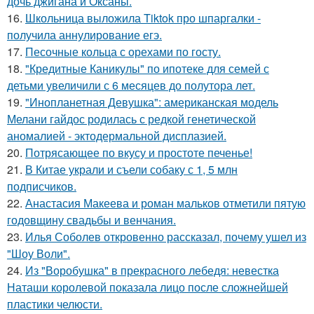
дочь джигана и Оксаны.
16.
Школьница выложила Tiktok про шпаргалки -
получила аннулирование егэ.
17.
Песочные кольца с орехами по госту.
18.
"Кредитные Каникулы" по ипотеке для семей с
детьми увеличили с 6 месяцев до полутора лет.
19.
"Инопланетная Девушка": американская модель
Мелани гайдос родилась с редкой генетической
аномалией - эктодермальной дисплазией.
20.
Потрясающее по вкусу и простоте печенье!
21.
В Китае украли и съели собаку с 1, 5 млн
подписчиков.
22.
Анастасия Макеева и роман мальков отметили пятую
годовщину свадьбы и венчания.
23.
Илья Соболев откровенно рассказал, почему ушел из
"Шоу Воли".
24.
Из "Воробушка" в прекрасного лебедя: невестка
Наташи королевой показала лицо после сложнейшей
пластики челюсти.