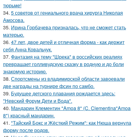
тюрьме!
34.
5 советов от гениального врача хирурга Николая
Амосова.
35.
Ирина Горбачева призналась, что не сможет стать
матерью.
36.
47 лет, двое детей и отличная форма - как держит
себя Анна Ковальчук.
37.
Фантазия на тему "Шрека" в российских реалиях
превращает голливудскую сказку в родную и до боли
знакомую историю.
38.
Спортсмены из владимирской области завоевали
две награды на турнире фсин по самбо.
39.
Будущее детского плавания рождается здесь:
"Невский Форум Дети и Вода".
40.
Мандарин Клементин "Amoa 8" (C. Clementina"Amoa
8") красный мандарин.
41.
"Тайский Бокс и Жёсткий Режим": как Нюша вернула
форму после родов.