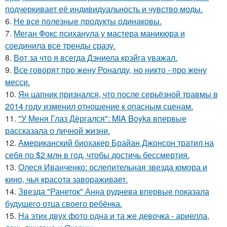
подчеркивает её индивидуальность и чувство моды.
6.
Не все полезные продукты одинаковы.
7.
Меган Фокс психанула у мастера маникюра и
соединила все тренды сразу.
8.
Вот за что я всегда Дэниела крэйга уважал.
9.
Все говорят про жену Роналду, но никто - про жену
месси.
10.
Ян цапник признался, что после серьёзной травмы в
2014 году изменил отношение к опасным сценам.
11.
"У Меня Глаз Дёргался": MIA Boyka впервые
рассказала о личной жизни.
12.
Американский биохакер Брайан Джонсон тратил на
себя по $2 млн в год, чтобы достичь бессмертия.
13.
Олеся Иванченко: ослепительная звезда юмора и
кино, чья красота завораживает.
14.
Звезда "Ранеток" Анна руднева впервые показала
будущего отца своего ребёнка.
15.
На этих двух фото одна и та же девочка - ариелла,