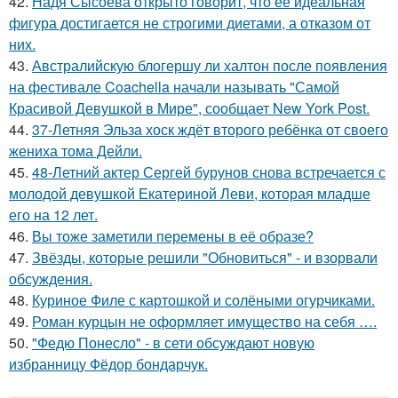
42.
Надя Сысоева открыто говорит, что её идеальная
фигура достигается не строгими диетами, а отказом от
них.
43.
Австралийскую блогершу ли халтон после появления
на фестивале Coachella начали называть "Самой
Красивой Девушкой в Мире", сообщает New York Post.
44.
37-Летняя Эльза хоск ждёт второго ребёнка от своего
жениха тома Дейли.
45.
48-Летний актер Сергей бурунов снова встречается с
молодой девушкой Екатериной Леви, которая младше
его на 12 лет.
46.
Вы тоже заметили перемены в её образе?
47.
Звёзды, которые решили "Обновиться" - и взорвали
обсуждения.
48.
Куриное Филе с картошкой и солёными огурчиками.
49.
Роман курцын не оформляет имущество на себя ….
50.
"Федю Понесло" - в сети обсуждают новую
избранницу Фёдор бондарчук.