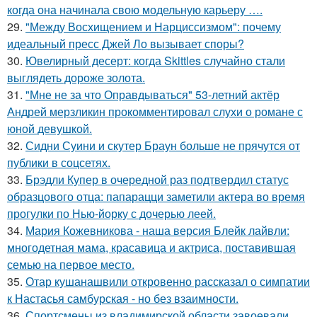
когда она начинала свою модельную карьеру ….
29.
"Между Восхищением и Нарциссизмом": почему
идеальный пресс Джей Ло вызывает споры?
30.
Ювелирный десерт: когда Skittles случайно стали
выглядеть дороже золота.
31.
"Мне не за что Оправдываться" 53-летний актёр
Андрей мерзликин прокомментировал слухи о романе с
юной девушкой.
32.
Сидни Суини и скутер Браун больше не прячутся от
публики в соцсетях.
33.
Брэдли Купер в очередной раз подтвердил статус
образцового отца: папарацци заметили актера во время
прогулки по Нью-йорку с дочерью леей.
34.
Мария Кожевникова - наша версия Блейк лайвли:
многодетная мама, красавица и актриса, поставившая
семью на первое место.
35.
Отар кушанашвили откровенно рассказал о симпатии
к Настасья самбурская - но без взаимности.
36.
Спортсмены из владимирской области завоевали