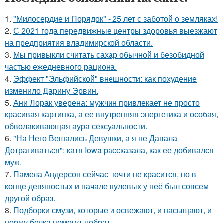
1.
"Милосердие и Порядок" - 25 лет с заботой о земляках!
2.
С 2021 года передвижные центры здоровья выезжают
на предприятия владимирской области.
3.
Мы привыкли считать сахар обычной и безобидной
частью ежедневного рациона.
4.
Эффект "Эльфийской" внешности: как похудение
изменило Дарину Эрвин.
5.
Ани Лорак уверена: мужчин привлекает не просто
красивая картинка, а её внутренняя энергетика и особая,
обволакивающая аура сексуальности.
6.
"На Него Вешались Девушки, а я не Давала
Дотрагиваться": катя Iowa рассказала, как ее добивался
муж.
7.
Памела Андерсон сейчас почти не красится, но в
конце девяностых и начале нулевых у неё был совсем
другой образ.
8.
Подборки смузи, которые и освежают, и насыщают, и
норму белка помогут добрать.