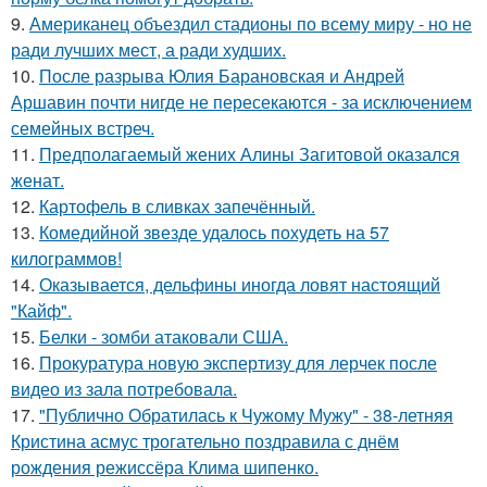
9.
Американец объездил стадионы по всему миру - но не
ради лучших мест, а ради худших.
10.
После разрыва Юлия Барановская и Андрей
Аршавин почти нигде не пересекаются - за исключением
семейных встреч.
11.
Предполагаемый жених Алины Загитовой оказался
женат.
12.
Картофель в сливках запечённый.
13.
Комедийной звезде удалось похудеть на 57
килограммов!
14.
Оказывается, дельфины иногда ловят настоящий
"Кайф".
15.
Белки - зомби атаковали США.
16.
Прокуратура новую экспертизу для лерчек после
видео из зала потребовала.
17.
"Публично Обратилась к Чужому Мужу" - 38-летняя
Кристина асмус трогательно поздравила с днём
рождения режиссёра Клима шипенко.