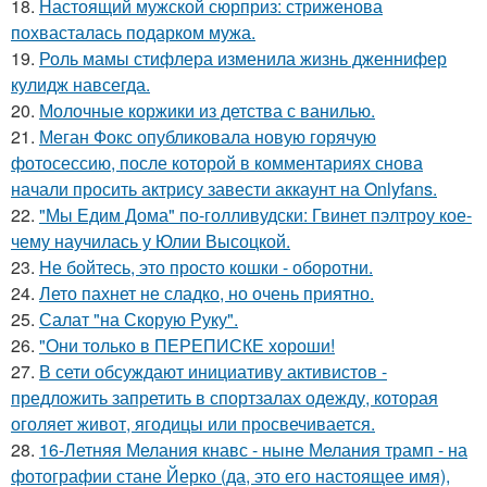
18.
Настоящий мужской сюрприз: стриженова
похвасталась подарком мужа.
19.
Роль мамы стифлера изменила жизнь дженнифер
кулидж навсегда.
20.
Молочные коржики из детства с ванилью.
21.
Меган Фокс опубликовала новую горячую
фотосессию, после которой в комментариях снова
начали просить актрису завести аккаунт на Onlyfans.
22.
"Мы Едим Дома" по-голливудски: Гвинет пэлтроу кое-
чему научилась у Юлии Высоцкой.
23.
Не бойтесь, это просто кошки - оборотни.
24.
Лето пахнет не сладко, но очень приятно.
25.
Салат "на Скорую Руку".
26.
"Они только в ПЕРЕПИСКЕ хороши!
27.
В сети обсуждают инициативу активистов -
предложить запретить в спортзалах одежду, которая
оголяет живот, ягодицы или просвечивается.
28.
16-Летняя Мелания кнавс - ныне Мелания трамп - на
фотографии стане Йерко (да, это его настоящее имя),