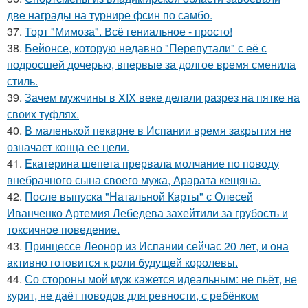
две награды на турнире фсин по самбо.
37.
Торт "Мимоза". Всё гениальное - просто!
38.
Бейонсе, которую недавно "Перепутали" с её с
подросшей дочерью, впервые за долгое время сменила
стиль.
39.
Зачем мужчины в XIX веке делали разрез на пятке на
своих туфлях.
40.
В маленькой пекарне в Испании время закрытия не
означает конца ее цели.
41.
Екатерина шепета прервала молчание по поводу
внебрачного сына своего мужа, Арарата кещяна.
42.
После выпуска "Натальной Карты" с Олесей
Иванченко Артемия Лебедева захейтили за грубость и
токсичное поведение.
43.
Принцессе Леонор из Испании сейчас 20 лет, и она
активно готовится к роли будущей королевы.
44.
Со стороны мой муж кажется идеальным: не пьёт, не
курит, не даёт поводов для ревности, с ребёнком