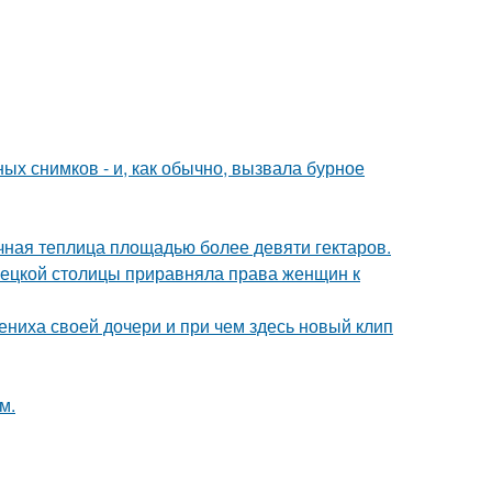
х снимков - и, как обычно, вызвала бурное
чная теплица площадью более девяти гектаров.
мецкой столицы приравняла права женщин к
ениха своей дочери и при чем здесь новый клип
м.