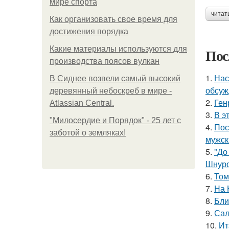
мире спорта
читат
Как организовать свое время для
достижения порядка
Какие материалы используются для
Пос
производства поясов вулкан
1.
Нас
В Сиднее возвели самый высокий
обсуж
деревянный небоскреб в мире -
2.
Ген
Atlassian Central.
3.
В э
"Милосердие и Порядок" - 25 лет с
4.
Пос
заботой о земляках!
мужск
5.
"До
Шнуро
6.
Том
7.
На 
8.
Бли
9.
Сал
10.
Ит