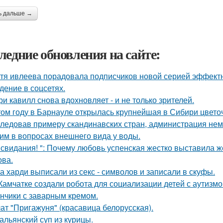
ь дальше →
ледние обновления на сайте:
тя ивлеева порадовала подписчиков новой серией эффектны
дение в соцсетях.
ри кавилл снова вдохновляет - и не только зрителей.
том году в Барнауле открылась крупнейшая в Сибири цвето
ледовав примеру скандинавских стран, администрация не
им в вопросах внешнего вида у воды.
 свидания! ": Почему любовь успенская жестко выставила ж
ва.
а харди выписали из секс - символов и записали в скуфы.
Камчатке создали робота для социализации детей с аутизмо
нчики с заварным кремом.
ат "Пригажуня" (красавица белорусская).
альянский суп из курицы.