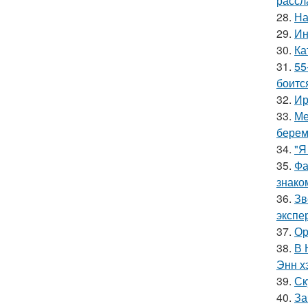
рассл
28.
На
29.
Ин
30.
Ка
31.
55
боитс
32.
Ир
33.
Ме
берем
34.
"Я
35.
Фа
знако
36.
Зв
экспе
37.
Ор
38.
В 
Энн х
39.
Ск
40.
За