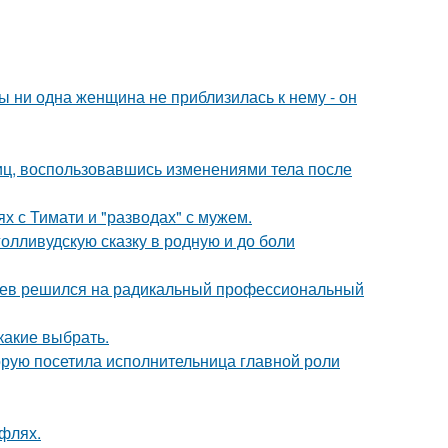
 ни одна женщина не приблизилась к нему - он
иц, воспользовавшись изменениями тела после
х с Тимати и "разводах" с мужем.
олливудскую сказку в родную и до боли
аев решился на радикальный профессиональный
какие выбрать.
орую посетила исполнительница главной роли
уфлях.