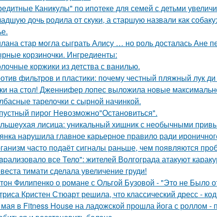
редитные Каникулы" по ипотеке для семей с детьми увеличи
адшую дочь родила от скуки, а старшую назвали как собак
ье.
лана стар могла сыграть Алису … но роль досталась Ане п
рные корзиночки. Ингредиенты:
лочные коржики из детства с ванилью.
отив фильтров и пластики: почему честный пляжный лук ди 
ки на стол! Дженнифер лопес выложила новые максимальн
лбасные тарелочки с сырной начинкой.
пустный пирог Невозможно"Остановиться".
льшеухая лисица: уникальный хищник с необычными привы
янка нарушила главное карьерное правило ради ироничного
ганизм часто подаёт сигналы раньше, чем появляются про
apализовало все Тело": жителей Волгограда атакуют караку
веста тимати сделала увеличение груди!
тон Филипенко о романе с Ольгой Бузовой - "Это не Было о
триса Кристен Стюарт решила, что классический дресс - ко
 мая в Fitness House на ладожской прошла йога с роллом - 