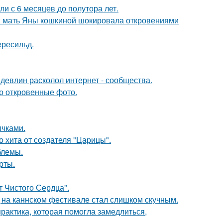
ли с 6 месяцев до полутора лет.
у: мать Яны кошкиной шокировала откровениями
ересильд.
девлин расколол интернет - сообщества.
о откровенные фото.
чками.
 хита от создателя "Царицы".
блемы.
рты.
т Чистого Сердца".
д на каннском фестивале стал слишком скучным.
практика, которая помогла замедлиться,