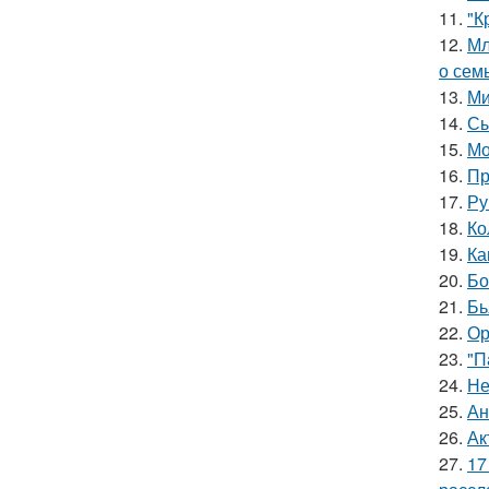
11.
"К
12.
Мл
о сем
13.
Ми
14.
Сы
15.
Мо
16.
Пр
17.
Ру
18.
Ко
19.
Ка
20.
Бо
21.
Бь
22.
Ор
23.
"П
24.
Не
25.
Ан
26.
Ак
27.
17