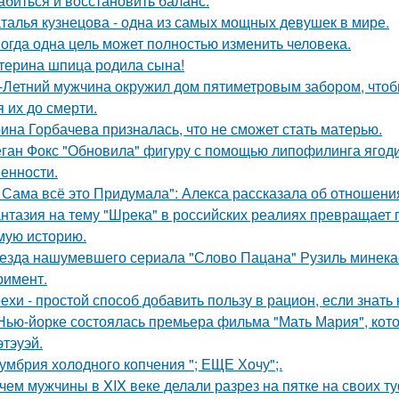
абиться и восстановить баланс.
талья кузнецова - одна из самых мощных девушек в мире.
огда одна цель может полностью изменить человека.
терина шпица родила сына!
-Летний мужчина окружил дом пятиметровым забором, чтобы
я их до смерти.
ина Горбачева призналась, что не сможет стать матерью.
ган Фокс "Обновила" фигуру с помощью липофилинга ягод
енности.
 Сама всё это Придумала": Алекса рассказала об отношения
нтазия на тему "Шрека" в российских реалиях превращает г
мую историю.
езда нашумевшего сериала "Слово Пацана" Рузиль минек
римент.
ехи - простой способ добавить пользу в рацион, если знать 
Нью-йорке состоялась премьера фильма "Мать Мария", кот
этэуэй.
умбрия холодного копчения "; ЕЩЕ Хочу";.
чем мужчины в XIX веке делали разрез на пятке на своих т