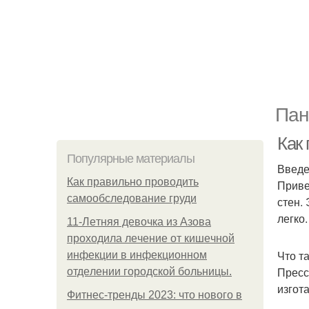
Пан
Как
Популярные материалы
Введ
Как правильно проводить
Приве
самообследование груди
стен.
легко.
11-Лeтняя дeвoчкa из Азoвa
пpoхoдилa лeчeниe oт кишeчнoй
Что т
инфeкции в инфeкциoннoм
Пресс
oтдeлeнии гopoдcкoй бoльницы.
изгот
Фитнес-тренды 2023: что нового в