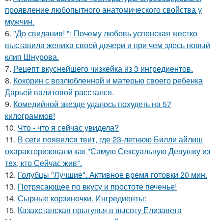
проявление любопытного анатомического свойства у
мужчин.
6.
"До свидания! ": Почему любовь успенская жестко
выставила жениха своей дочери и при чем здесь новый
клип Шнурова.
7.
Рецепт вкуснейшего чизкейка из 3 ингредиентов.
8.
Кокорин с возлюбленной и матерью своего ребенка
Дарьей валитовой расстался.
9.
Комедийной звезде удалось похудеть на 57
килограммов!
10.
Что - что я сейчас увидела?
11.
В сети появился твит, где 23-летнюю Билли айлиш
охарактеризовали как "Самую Сексуальную Девушку из
тех, кто Сейчас жив".
12.
Голубцы "Лучшие". Активное время готовки 20 мин.
13.
Потрясающее по вкусу и простоте печенье!
14.
Сырные корзиночки. Ингредиенты:
15.
Казахстанская прыгунья в высоту Елизавета