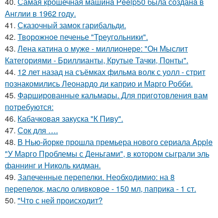
40.
Самая крошечная машинa Peelp50 была созданa в
Англии в 1962 году.
41.
Сказочный замок гарибальди.
42.
Творожное печенье "Треугольники".
43.
Лена катина о муже - миллионере: "Он Мыслит
Категориями - Бриллианты, Крутые Тачки, Понты".
44.
12 лет назад на съёмках фильма волк с уолл - стрит
познакомились Леонардо ди каприо и Марго Робби.
45.
Фаршированные кальмары. Для приготовления вам
потребуются:
46.
Кабачковая закуска "К Пиву".
47.
Сок для ….
48.
В Нью-йорке прошла премьера нового сериала Apple
"У Марго Проблемы с Деньгами", в котором сыграли эль
фаннинг и Николь кидман.
49.
Запеченные перепелки. Необходимио: на 8
перепелок, масло оливковое - 150 мл, паприка - 1 ст.
50.
"Что с ней происходит?