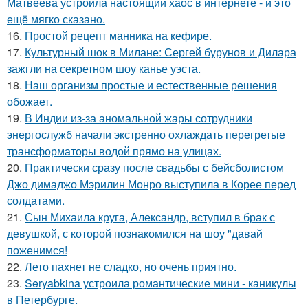
Матвеева устроила настоящий хаос в интернете - и это
ещё мягко сказано.
16.
Простой рецепт манника на кефире.
17.
Культурный шок в Милане: Сергей бурунов и Дилара
зажгли на секретном шоу канье уэста.
18.
Наш организм простые и естественные решения
обожает.
19.
В Индии из-за аномальной жары сотрудники
энергослужб начали экстренно охлаждать перегретые
трансформаторы водой прямо на улицах.
20.
Практически сразу после свадьбы с бейсболистом
Джо димаджо Мэрилин Монро выступила в Корее перед
солдатами.
21.
Сын Михаила круга, Александр, вступил в брак с
девушкой, с которой познакомился на шоу "давай
поженимся!
22.
Лето пахнет не сладко, но очень приятно.
23.
Seryabkina устроила романтические мини - каникулы
в Петербурге.