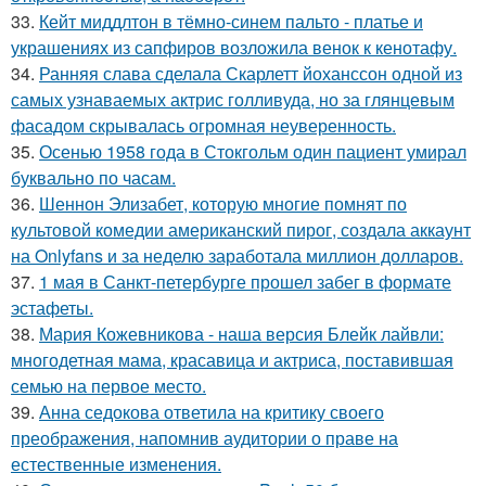
33.
Кейт миддлтон в тёмно-синем пальто - платье и
украшениях из сапфиров возложила венок к кенотафу.
34.
Ранняя слава сделала Скарлетт йоханссон одной из
самых узнаваемых актрис голливуда, но за глянцевым
фасадом скрывалась огромная неуверенность.
35.
Осенью 1958 года в Стокгольм один пациент умирал
буквально по часам.
36.
Шеннон Элизабет, которую многие помнят по
культовой комедии американский пирог, создала аккаунт
на Onlyfans и за неделю заработала миллион долларов.
37.
1 мая в Санкт-петербурге прошел забег в формате
эстафеты.
38.
Мария Кожевникова - наша версия Блейк лайвли:
многодетная мама, красавица и актриса, поставившая
семью на первое место.
39.
Анна седокова ответила на критику своего
преображения, напомнив аудитории о праве на
естественные изменения.