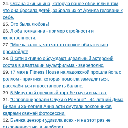
24.
Оксана акиньшина, которую ранее обвиняли в том,
что она бросила детей, забрала их от Арчила геловани к
себе.
25.
Это была любовь!
26.
Люба толкалина - пример стройности и
женственности.
27.
"Мне казалось, что что-то плохое обязательно
произойдет!
28.
В сети активно обсуждают идеальный актерский
состав в адаптации мультфильма - звереполис.
29.
17 мая в Fitness House на ладожской прошла йога с
роллом - практика, которая помогла замедлиться,
расслабиться и восстановить баланс.
30.
5-Минутный ореховый торт без муки и масла.
31.
"Спровоцировали Слухи о Романе" - 44-летний Дима
Билан и 35-летняя Анна асти смутили поклонников
кадрами свежей фотосессии.
32.
Бьянка цензори удивила всех - и на этот раз не
откровенностью, а наоборот.