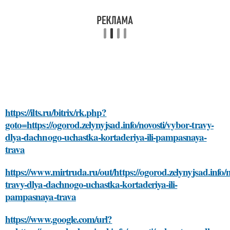
https://ilts.ru/bitrix/rk.php?
goto=https://ogorod.zelynyjsad.info/novosti/vybor-travy-
dlya-dachnogo-uchastka-kortaderiya-ili-pampasnaya-
trava
https://www.mirtruda.ru/out/https://ogorod.zelynyjsad.info/
travy-dlya-dachnogo-uchastka-kortaderiya-ili-
pampasnaya-trava
https://www.google.com/url?