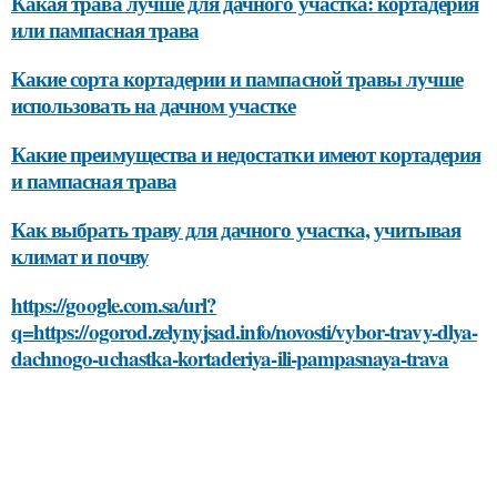
Какая трава лучше для дачного участка: кортадерия
или пампасная трава
Какие сорта кортадерии и пампасной травы лучше
использовать на дачном участке
Какие преимущества и недостатки имеют кортадерия
и пампасная трава
Как выбрать траву для дачного участка, учитывая
климат и почву
https://google.com.sa/url?
q=https://ogorod.zelynyjsad.info/novosti/vybor-travy-dlya-
dachnogo-uchastka-kortaderiya-ili-pampasnaya-trava