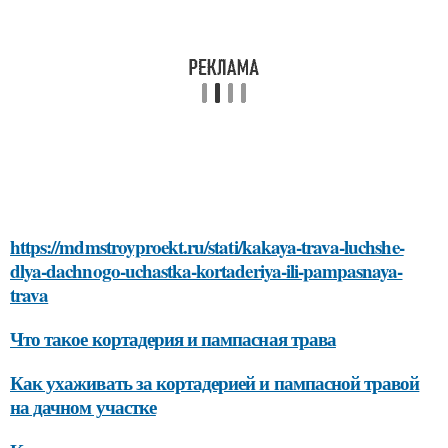
https://mdmstroyproekt.ru/stati/kakaya-trava-luchshe-
dlya-dachnogo-uchastka-kortaderiya-ili-pampasnaya-
trava
Что такое кортадерия и пампасная трава
Как ухаживать за кортадерией и пампасной травой
на дачном участке