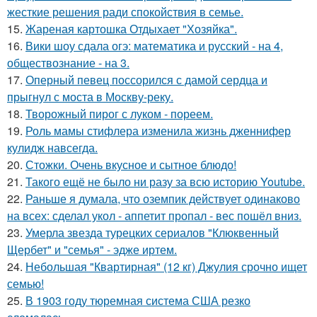
жесткие решения ради спокойствия в семье.
15.
Жареная картошка Отдыхает "Хозяйка".
16.
Вики шоу сдала огэ: математика и русский - на 4,
обществознание - на 3.
17.
Оперный певец поссорился с дамой сердца и
прыгнул с моста в Москву-реку.
18.
Творожный пирог с луком - пореем.
19.
Роль мамы стифлера изменила жизнь дженнифер
кулидж навсегда.
20.
Стожки. Очень вкусное и сытное блюдо!
21.
Такого ещё не было ни разу за всю историю Youtube.
22.
Раньше я думала, что оземпик действует одинаково
на всех: сделал укол - аппетит пропал - вес пошёл вниз.
23.
Умерла звезда турецких сериалов "Клюквенный
Щербет" и "семья" - эдже иртем.
24.
Небольшая "Квартирная" (12 кг) Джулия срочно ищет
семью!
25.
В 1903 году тюремная система США резко