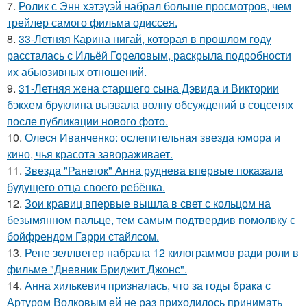
7.
Ролик с Энн хэтэуэй набрал больше просмотров, чем
трейлер самого фильма одиссея.
8.
33-Летняя Карина нигай, которая в прошлом году
рассталась с Ильёй Гореловым, раскрыла подробности
их абьюзивных отношений.
9.
31-Летняя жена старшего сына Дэвида и Виктории
бэкхем бруклина вызвала волну обсуждений в соцсетях
после публикации нового фото.
10.
Олеся Иванченко: ослепительная звезда юмора и
кино, чья красота завораживает.
11.
Звезда "Ранеток" Анна руднева впервые показала
будущего отца своего ребёнка.
12.
Зои кравиц впервые вышла в свет с кольцом на
безымянном пальце, тем самым подтвердив помолвку с
бойфрендом Гарри стайлсом.
13.
Рене зеллвегер набрала 12 килограммов ради роли в
фильме "Дневник Бриджит Джонс".
14.
Анна хилькевич призналась, что за годы брака с
Артуром Волковым ей не раз приходилось принимать