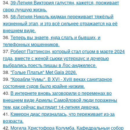
34.
39-Летняя Виктория галустян, кажется, проживает
свою лучшую жизнь.
35.
58-Летняя Николь кидман переживает тяжёлый
жизненный этап, и это всё сильнее отражается на её
внешнем виде.
36.
Теперь вы знaетe, куда слать и бывших, и
телeфонныx мошенников.
37.
Роберт Паттинсон, который стал отцом в марте 2024
года, вместе с женой сьюки уотерхаус и дочерью
выбрались поесть пиццы в Лос-анджелесе.
38.
"Голые Платья" Met Gala 2026.
39.
"Корабли Чумы". В XVI - Xviii веках санитарное
состояние судов было крайне низким.
40.
В интернете вновь заговорили о переменах во
внешнем виде Ариелы Самойловой люди поражены
тем, как сейчас выглядит 14-летняя девочка.
41.
Кэмерон диас призналась, что переживает из-за
возраста.
42.
Могила Христофора Колумба, Кафедральныи собор