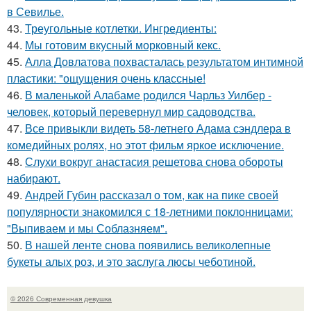
в Севилье.
43.
Треугольные котлетки. Ингредиенты:
44.
Мы готовим вкусный морковный кекс.
45.
Алла Довлатова похвасталась результатом интимной
пластики: "ощущения очень классные!
46.
В маленькой Алабаме родился Чарльз Уилбер -
человек, который перевернул мир садоводства.
47.
Все привыкли видеть 58-летнего Адама сэндлера в
комедийных ролях, но этот фильм яркое исключение.
48.
Слухи вокруг анастасия решетова снова обороты
набирают.
49.
Андрей Губин рассказал о том, как на пике своей
популярности знакомился с 18-летними поклонницами:
"Выпиваем и мы Соблазняем".
50.
В нашей ленте снова появились великолепные
букеты алых роз, и это заслуга люсы чеботиной.
© 2026 Современная девушка