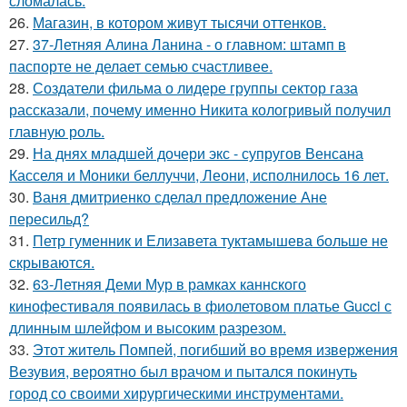
сломалась.
26.
Магазин, в котором живут тысячи оттенков.
27.
37-Летняя Алина Ланина - о главном: штамп в
паспорте не делает семью счастливее.
28.
Создатели фильма о лидере группы сектор газа
рассказали, почему именно Никита кологривый получил
главную роль.
29.
На днях младшей дочери экс - супругов Венсана
Касселя и Моники беллуччи, Леони, исполнилось 16 лет.
30.
Ваня дмитриенко сделал предложение Ане
пересильд?
31.
Петр гуменник и Елизавета туктамышева больше не
скрываются.
32.
63-Летняя Деми Мур в рамках каннского
кинофестиваля появилась в фиолетовом платье Gucci с
длинным шлейфом и высоким разрезом.
33.
Этот житель Помпей, погибший во время извержения
Везувия, вероятно был врачом и пытался покинуть
город со своими хирургическими инструментами.