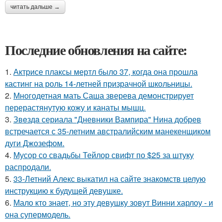
читать дальше →
Последние обновления на сайте:
1.
Актрисе плаксы мертл было 37, когда она прошла
кастинг на роль 14-летней призрачной школьницы.
2.
Многодетная мать Саша зверева демонстрирует
перерастянутую кожу и канаты мышц.
3.
Звeздa сериала "Дневники Вампира" Нина добрев
встречается с 35-летним австралийским манекенщиком
дуги Джозефом.
4.
Мусор со свадьбы Тейлор свифт по $25 за штуку
распродали.
5.
33-Летний Алекс выкатил на сайте знакомств целую
инструкцию к будущей девушке.
6.
Мало кто знает, но эту девушку зовут Винни харлоу - и
она супермодель.