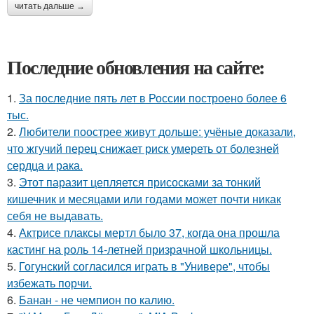
читать дальше →
Последние обновления на сайте:
1.
За последние пять лет в России построено более 6
тыс.
2.
Любители поострее живут дольше: учёные доказали,
что жгучий перец снижает риск умереть от болезней
сердца и рака.
3.
Этот паразит цепляется присосками за тонкий
кишечник и месяцами или годами может почти никак
себя не выдавать.
4.
Актрисе плаксы мертл было 37, когда она прошла
кастинг на роль 14-летней призрачной школьницы.
5.
Гогунский согласился играть в "Универе", чтобы
избежать порчи.
6.
Банан - не чемпион по калию.