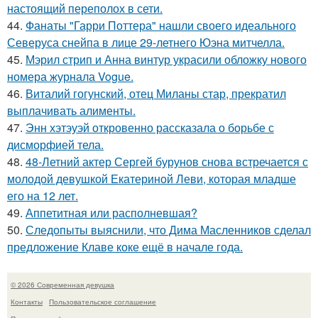
настоящий переполох в сети.
44.
Фанаты "Гарри Поттера" нашли своего идеального
Северуса снейпа в лице 29-летнего Юэна митчелла.
45.
Мэрил стрип и Анна винтур украсили обложку нового
номера журнала Vogue.
46.
Виталий гогунский, отец Миланы стар, прекратил
выплачивать алименты.
47.
Энн хэтэуэй откровенно рассказала о борьбе с
дисморфией тела.
48.
48-Летний актер Сергей бурунов снова встречается с
молодой девушкой Екатериной Леви, которая младше
его на 12 лет.
49.
Аппетитная или располневшая?
50.
Следопыты выяснили, что Дима Масленников сделал
предложение Клаве коке ещё в начале года.
© 2026 Современная девушка
Контакты
Пользовательское соглашение