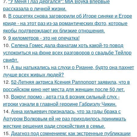
7.
"У Меня Глаз Дёргался": MIA Boyka впервые
рассказала о личной жизни.
8.
В соцсетях снова заговорили об Игоре синяке и Егоре
криде - на этот раз из-за романтических фото, которые
якобы подтверждают их близкие отношения.
9.
9 километров - это не опечатка!
10.
Селена Гомес дала фанатам хоть какой-то повод
успокоиться на фоне всех разговоров о свадьбе Тейлор
свифт.
11.
А вы натыкались на слухи о Рианне, будто она пахнет
лучше всех живых людей?
12.
52-Летняя актриса Ксения Раппопорт заявила, что в
российском кино нет места для женщин после 50 лет.
13.
Вокруг промо - арта гта 6 возник сильный слух -
игроки узнали в главной героине Габриэлу Чикин.
14.
Анна хилькевич призналась, что за годы брака с
Артуром Волковым ей не раз приходилось принимать
жесткие решения ради спокойствия в семье.
15.
Диагноз под сомнением: как экстренные публикации