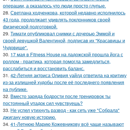
операции, а оказалось что люди просто глупые.
28.
Светлана ходченкова, которой недавно исполнилось
43 года, продолжает удивлять поклонников своей
физической подготовкой.
29.
Тимати опубликовал снимки с дочерью Эммой и
своей девушкой Валентиной, подписав их "Красавицы и
Чудовище".
30.
17 мая в Fitness House на ладожской прошла йога с
роллом - практика, которая помогла замедлиться,
расслабиться и восстановить баланс.
31.
42-Летняя актриса Оливия уайлд ответила на критику
из-за излишней худобы после её последнего появления
на публике.
32.
Вместо заряда бодрости после тренировок ты
постоянный упадок сил чувствуешь?
33.
Не успел утихнуть развод - как сеть уже "Собрала"
джигану новую историю.
34.
41-Летнюю Марию Кожевникову всё чаще называют