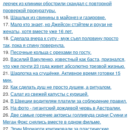
лерчек из клиники обострили скандал с повторной
проверкой прокуратуры.
16.
Шашлык из свинины в майонез и газировке.
17.
Мало кто знает, но Джейсон стэйтем и роузи не
женаты, хотя вместе уже 16 лет.
18.
Сделала вчера к супу - муж съел половину просто
так, пока я спину повернула.
19.
Песочные кольца с орехами по госту.
20.
Василий Вакуленко, известный как баста, признался,
что уже почти 23 года живет абсолютно трезвой жизнью.
21.
Шарлотка на сгущёнке. Активное время готовки 15
мин.
22.
Как сделать душ не просто душем, а ритуалом.
23.
Салат из свежей капусты с курицей.
24.
В Швеции водителям платили за соблюдение правил.
25.
На фото - гигантский дождевой червь в Австралии.
26.
Две самые горячие актрисы голливуда сидни Суини и
Меган Фокс снялись вместе в одном фильме.
27.
Эрин Мориарти критиковали за пластические