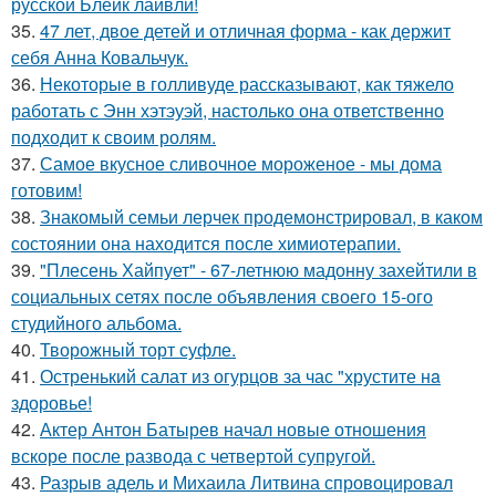
русской Блейк лайвли!
35.
47 лет, двое детей и отличная форма - как держит
себя Анна Ковальчук.
36.
Некоторые в голливуде рассказывают, как тяжело
работать с Энн хэтэуэй, настолько она ответственно
подходит к своим ролям.
37.
Самое вкусное сливочное мороженое - мы дома
готовим!
38.
Знакомый семьи лерчек продемонстрировал, в каком
состоянии она находится после химиотерапии.
39.
"Плесень Хайпует" - 67-летнюю мадонну захейтили в
социальных сетях после объявления своего 15-ого
студийного альбома.
40.
Творожный торт суфле.
41.
Остренький салат из огурцов за час "хрустите нa
здоровье!
42.
Актер Антон Батырев начал новые отношения
вскоре после развода с четвертой супругой.
43.
Разрыв адель и Михаила Литвина спровоцировал