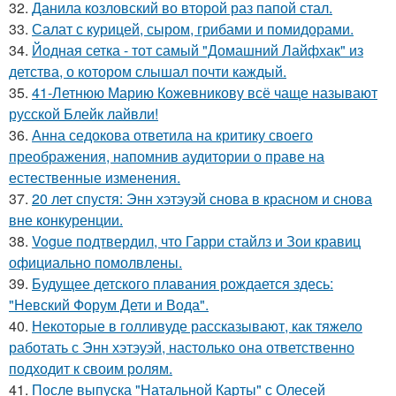
32.
Данила козловский во второй раз папой стал.
33.
Салат с курицей, сыром, грибами и помидорами.
34.
Йодная сетка - тот самый "Домашний Лайфхак" из
детства, о котором слышал почти каждый.
35.
41-Летнюю Марию Кожевникову всё чаще называют
русской Блейк лайвли!
36.
Анна седокова ответила на критику своего
преображения, напомнив аудитории о праве на
естественные изменения.
37.
20 лет спустя: Энн хэтэуэй снова в красном и снова
вне конкуренции.
38.
Vogue подтвердил, что Гарри стайлз и Зои кравиц
официально помолвлены.
39.
Будущее детского плавания рождается здесь:
"Невский Форум Дети и Вода".
40.
Некоторые в голливуде рассказывают, как тяжело
работать с Энн хэтэуэй, настолько она ответственно
подходит к своим ролям.
41.
После выпуска "Натальной Карты" с Олесей