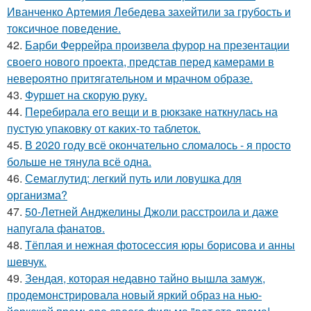
Иванченко Артемия Лебедева захейтили за грубость и
токсичное поведение.
42.
Барби Феррейра произвела фурор на презентации
своего нового проекта, представ перед камерами в
невероятно притягательном и мрачном образе.
43.
Фуршет на скорую руку.
44.
Перебирала его вещи и в рюкзаке наткнулась на
пустую упаковку от каких-то таблеток.
45.
В 2020 году всё окончательно сломалось - я просто
больше не тянула всё одна.
46.
Семаглутид: легкий путь или ловушка для
организма?
47.
50-Летней Анджелины Джоли расстроила и даже
напугала фанатов.
48.
Тёплая и нежная фотосессия юры борисова и анны
шевчук.
49.
Зендая, которая недавно тайно вышла замуж,
продемонстрировала новый яркий образ на нью-