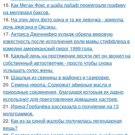
15.
Как Меган Фокс и шайа лабаф переиграли графику
на миллиард баксов.
16.
На этих двух фото одна и та же девочка - ариелла,
дочь джигана и Оксаны.
17.
Актриса Дженнифер кулидж обрела мировую
известность после исполнения роли мамы стиффлера в
комедии американский пирог 1999 года.
18.
Каждый день на протяжении десяти лет он звонил на
собственный автоответчик - просто чтобы снова
услышать голос жены.
19.
Шашлык из свинины в майонез и газировке.
20.
Семена укропа. Содержат эфирные масла и
природные соединения, благодаря которым их давно
используют для приготовления домашних настоев.
21.
Ирина Горбачёва рассказала о похудении на 13
килограммов.
22.
Как из-за одной жалобы получилась легендарная
вещь?