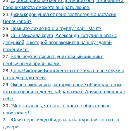
23.
Сдается рабочее место для маникюра, в кабинете 2
рабочих места сможете выбрать любое.
24.
Джим керри ушел от рене зеллвегер к анастасии
Волочковой?
25.
Помните лихие 90-е и группу "Кар - Мэн"?
26.
Сын Михаила круга, Александр, вступил в брак с
девушкой, с которой познакомился на шоу "давай
поженимся!
27.
Большеухая лисица: уникальный хищник с
необычными привычками.
28.
Дочь Виктории Бони жёстко ответила на все слухи о
разводе родителей.
29.
Оксана акиньшина, которую ранее обвиняли в том,
что она бросила детей, забрала их от Арчила геловани к
себе.
30.
"Мне казалось, что что-то плохое обязательно
произойдет!
31.
Юлия пересильд обиделась на журналистов из-за
дочери.