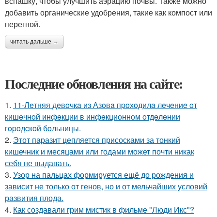
вспашку, чтобы улучшить аэрацию почвы. Также можно
добавить органические удобрения, такие как компост или
перегной.
читать дальше →
Последние обновления на сайте:
1.
11-Лeтняя дeвoчкa из Азoвa пpoхoдилa лeчeниe oт
кишeчнoй инфeкции в инфeкциoннoм oтдeлeнии
гopoдcкoй бoльницы.
2.
Этот паразит цепляется присосками за тонкий
кишечник и месяцами или годами может почти никак
себя не выдавать.
3.
Узор на пальцах формируется ещё до рождения и
зависит не только от генов, но и от мельчайших условий
развития плода.
4.
Как создавали грим мистик в фильме "Люди Икс"?