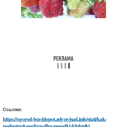
Ссылки:
https://ogorod-bez-hlopot.zelynyjsad.info/stati/kak-
podgotovit-pochvu-dlya-posadki-klubniki