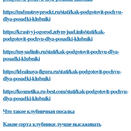
https://mdmstroyproekt.ru/stati/kak-podgotovit-pochvu-
dlya-posadki-klubniki
https://krasivyj-ogorod.zelynyjsad.info/stati/kak-
podgotovit-pochvu-dlya-posadki-klubniki
https://mysadinfo.ru/stati/kak-podgotovit-pochvu-dlya-
posadki-klubniki
https://idealnaya-figura.ru/stati/kak-podgotovit-pochvu-
dlya-posadki-klubniki
https://kosmetika.ru-best.com/stati/kak-podgotovit-pochvu-
dlya-posadki-klubniki
Что такое клубничная посадка
Какие сорта клубники лучше высаживать