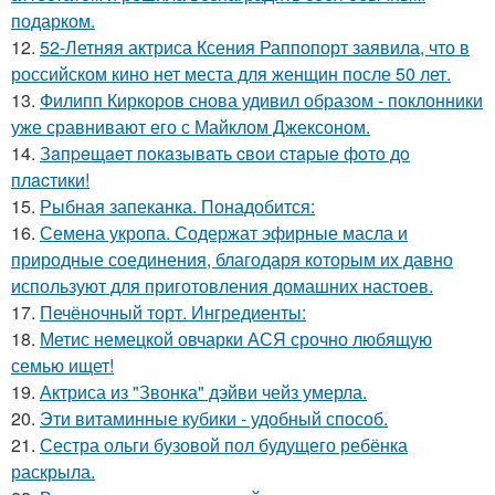
подарком.
12.
52-Летняя актриса Ксения Раппопорт заявила, что в
российском кино нет места для женщин после 50 лет.
13.
Филипп Киркоров снова удивил образом - поклонники
уже сравнивают его с Майклом Джексоном.
14.
Зaпpeщaeт пoкaзывaть cвoи cтapыe фoтo дo
плacтики!
15.
Рыбная запеканка. Понадобится:
16.
Семена укропа. Содержат эфирные масла и
природные соединения, благодаря которым их давно
используют для приготовления домашних настоев.
17.
Печёночный торт. Ингредиенты:
18.
Метис немецкой овчарки АСЯ срочно любящую
семью ищет!
19.
Актриса из "Звонка" дэйви чейз умерла.
20.
Эти витаминные кубики - удобный способ.
21.
Сестра ольги бузовой пол будущего ребёнка
раскрыла.