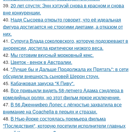
39.
20 лет спустя: Энн хэтэуэй снова в красном и снова
вне конкуренции.
40.
Надя Сысоева открыто говорит, что её идеальная
фигура достигается не строгими диетами, а отказом от
них.
41.
Супруга Влада соколовского, которую подозревают в
анорексии, достигла критически низкого веса.
42.
Мы готовим вкусный морковный кекс.
43.
Цветок - венок в Австралии.
44.
"Лучше бы и Дальше Продолжала их Прятать": в сети
обсудили внешность сыновей Шерон стоун.
45.
Кабачковая закуска "К Пиву".
46.
Все привыкли видеть 58-летнего Адама сэндлера в
комедийных ролях, но этот фильм яркое исключение.
47.
В 56 Дженнифер Лопес с лёгкостью захватила все
внимание на Coachella в перьях и стразах.
48.
В Нью-йорке состоялась премьера фильма
"Последствия", которую посетили исполнители главных