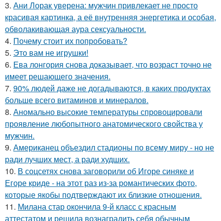
3.
Ани Лорак уверена: мужчин привлекает не просто
красивая картинка, а её внутренняя энергетика и особая,
обволакивающая аура сексуальности.
4.
Почему стоит их попробовать?
5.
Это вам не игрушки!
6.
Ева лонгория снова доказывает, что возраст точно не
имеет решающего значения.
7.
90% людей даже не догадываются, в каких продуктах
больше всего витаминов и минералов.
8.
Аномально высокие температуры спровоцировали
проявление любопытного анатомического свойства у
мужчин.
9.
Американец объездил стадионы по всему миру - но не
ради лучших мест, а ради худших.
10.
В соцсетях снова заговорили об Игоре синяке и
Егоре криде - на этот раз из-за романтических фото,
которые якобы подтверждают их близкие отношения.
11.
Милана стар окончила 9-й класс с красным
аттестатом и решила вознаградить себя обычным