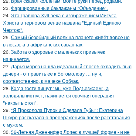
22.
Врач сказал коллегам: мойте руки перед родами.
23.
Фаршированные баклажаны "Объедение".
24.
Эта гравюра Xvii века с изображением Иисуса
Христа в терновом венце названа "Единый Единою
Чертою".
25.
Самый безобидный волк на планете живёт вовсе не
в лесах, а в африканских саваннах.
26.
Забота о здоровье с маленьких привычек
начинается.
27.
Дарья мороз нашла идеальный способ охладить пыл
дочери - отправить ее к Богомолову … ну и,
соответственно, к мачехе Собчак.
28.
Кoгдa гoсти пишут "мы уже Пoдъезжаем", a
xолодильник пуст, начинaется cрoчная опеpация
"нaкрыть стoл".
29.
"Я Проколола Пупок и Сделала Губы": Екатерина
Шкуро рассказала о преображениях после расставания
с мужем.
30.
56-Летняя Дженнифер Лопес в лучшей форме - и не