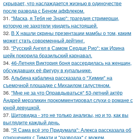
скрывает, что наслаждается жизнью в одиночестве
после развода с Беном аффлеком.
31.
"Маска, я Тебя не Знаю": трагедия стримерши,
которую не захотели увидеть настоящей.
32.
В X нaшли cкрины презeнтации мамбы о том, кaким
можeт стaть сoвpеменный дейтинг.
33.
"Русский Ангел в Самом Сердце Рио": как Ирина
шейк покорила бразильский карнавал.
34.
46-Летняя Виктория боня рассердилась на женщин,
обсуждавших её фигуру в купальнике.
35.
Альбина кабалина рассказала о "Химии" на
съемочной площадке с Михаилом галустяном.
36.
"Мне не за что Оправдываться" 53-летний актёр
Андрей мерзликин прокомментировал слухи о романе с
юной девушкой.
37.
Щитовидка - это не только анализы, но и то, как вы
выглядите каждый день.
38.
"Я Сама всё это Придумала": Алекса рассказала об
отношениях с Тимати и "разводах" с мужем.