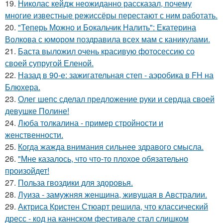
19.
Николас кейдж неожиданно рассказал, почему
многие известные режиссёры перестают с ним работать.
20.
"Теперь Можно и Бокальчик Налить": Екатерина
Волкова с юмором поздравила всех мам с каникулами.
21.
Баста выложил очень красивую фотосессию со
своей супругой Еленой.
22.
Назад в 90-е: зажигательная степ - аэробика в FH на
Блюхера.
23.
Олег шепс сделал предложение руки и сердца своей
девушке Полине!
24.
Люба толкалина - пример стройности и
женственности.
25.
Когда жажда внимания сильнее здравого смысла.
26.
"Мне казалось, что что-то плохое обязательно
произойдет!
27.
Польза гвоздики для здоровья.
28.
Луиза - замужняя женщина, живущая в Австралии.
29.
Актриса Кристен Стюарт решила, что классический
дресс - код на каннском фестивале стал слишком