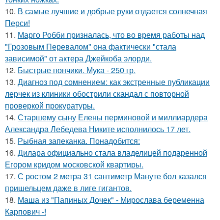
10.
В самые лучшие и добрые руки отдается солнечная
Перси!
11.
Марго Робби призналась, что во время работы над
"Грозовым Перевалом" она фактически "стала
зависимой" от актера Джейкоба элорди.
12.
Быстрые пончики. Мука - 250 гр.
13.
Диагноз под сомнением: как экстренные публикации
лерчек из клиники обострили скандал с повторной
проверкой прокуратуры.
14.
Старшему сыну Елены перминовой и миллиардера
Александра Лебедева Никите исполнилось 17 лет.
15.
Рыбная запеканка. Понадобится:
16.
Дилара официально стала владелицей подаренной
Егором кридом московской квартиры.
17.
С ростом 2 метра 31 сантиметр Мануте бол казался
пришельцем даже в лиге гигантов.
18.
Маша из "Папиных Дочек" - Мирослава беременна
Карпович -!