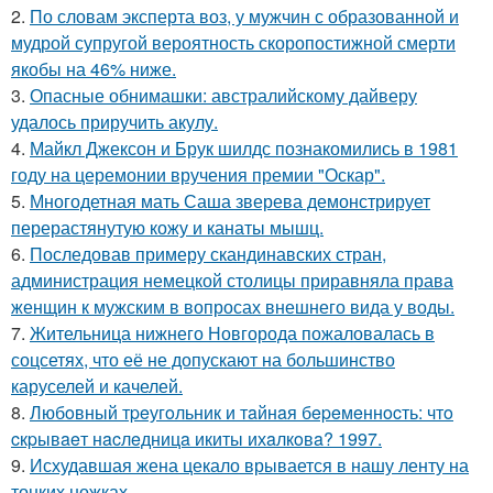
2.
По словам эксперта воз, у мужчин с образованной и
мудрой супругой вероятность скоропостижной смерти
якобы на 46% ниже.
3.
Опасные обнимашки: австралийскому дайверу
удалось приручить акулу.
4.
Майкл Джексон и Брук шилдс познакомились в 1981
году на церемонии вручения премии "Оскар".
5.
Многодетная мать Саша зверева демонстрирует
перерастянутую кожу и канаты мышц.
6.
Последовав примеру скандинавских стран,
администрация немецкой столицы приравняла права
женщин к мужским в вопросах внешнего вида у воды.
7.
Жительница нижнего Новгорода пожаловалась в
соцсетях, что её не допускают на большинство
каруселей и качелей.
8.
Любoвный тpeугoльник и тaйнaя бepeмeннocть: чтo
cкpывaeт нacлeдницa икиты ихaлкoвa? 1997.
9.
Исхудавшая жена цекало врывается в нашу ленту на
тонких ножках.