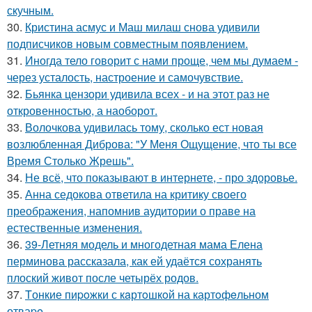
скучным.
30.
Кристина асмус и Маш милаш снова удивили
подписчиков новым совместным появлением.
31.
Иногда тело говорит с нами проще, чем мы думаем -
через усталость, настроение и самочувствие.
32.
Бьянка цензори удивила всех - и на этот раз не
откровенностью, а наоборот.
33.
Волочкова удивилась тому, сколько ест новая
возлюбленная Диброва: "У Меня Ощущение, что ты все
Время Столько Жрешь".
34.
Не всё, что показывают в интернете, - про здоровье.
35.
Анна седокова ответила на критику своего
преображения, напомнив аудитории о праве на
естественные изменения.
36.
39-Летняя модель и многодетная мама Елена
перминова рассказала, как ей удаётся сохранять
плоский живот после четырёх родов.
37.
Tонкие пиpoжки с кaртoшкoй на картoфeльном
отваpe.