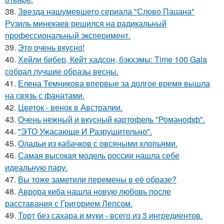
38.
Звезда нашумевшего сериала "Слово Пацана"
Рузиль минекаев решился на радикальный
профессиональный эксперимент.
39.
Это очень вкусно!
40.
Хейли бибер, Кейт хадсон, бэкхэмы: Time 100 Gala
собрал лучшие образы весны.
41.
Елена Темникова впервые за долгое время вышла
на связь с фанатами.
42.
Цветок - венок в Австралии.
43.
Очень нежный и вкусный картофель "Романофф".
44.
"ЭТО Ужасающе И Разрушительно".
45.
Оладьи из кабачков с овсяными хлопьями.
46.
Самая высокая модель россии нашла себе
идеальную пару.
47.
Вы тоже заметили перемены в её образе?
48.
Аврора киба нашла новую любовь после
расставания с Григорием Лепсом.
49.
Торт без сахара и муки - всего из 3 ингредиентов.