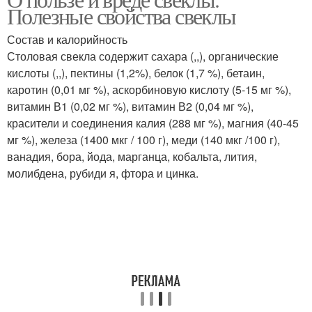
Полезные свойства свеклы
Состав и калорийность
Столовая свекла содержит сахара (,,), органические
кислоты (,,), пектины (1,2%), белок (1,7 %), бетаин,
каротин (0,01 мг %), аскорбиновую кислоту (5-15 мг %),
витамин В1 (0,02 мг %), витамин В2 (0,04 мг %),
красители и соединения калия (288 мг %), магния (40-45
мг %), железа (1400 мкг / 100 г), меди (140 мкг /100 г),
ванадия, бора, йода, марганца, кобальта, лития,
молибдена, рубиди я, фтора и цинка.