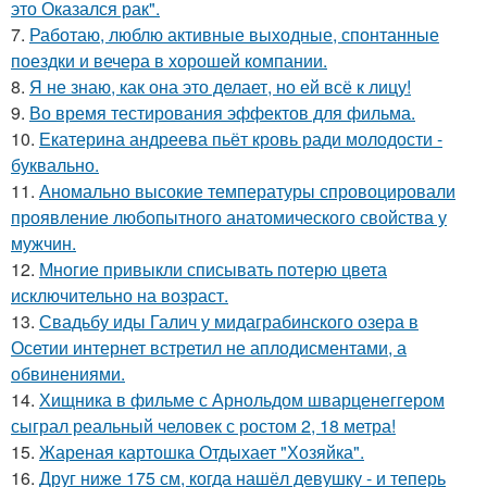
это Оказался рак".
7.
Работаю, люблю активные выходные, спонтанные
поездки и вечера в хорошей компании.
8.
Я не знаю, как она это делает, но ей всё к лицу!
9.
Во время тестирования эффектов для фильма.
10.
Екатерина андреева пьёт кровь ради молодости -
буквально.
11.
Аномально высокие температуры спровоцировали
проявление любопытного анатомического свойства у
мужчин.
12.
Многие привыкли списывать потерю цвета
исключительно на возраст.
13.
Свадьбу иды Галич у мидаграбинского озера в
Осетии интернет встретил не аплодисментами, а
обвинениями.
14.
Хищника в фильме с Арнольдом шварценеггером
сыграл реальный человек с ростом 2, 18 метра!
15.
Жареная картошка Отдыхает "Хозяйка".
16.
Друг ниже 175 см, когда нашёл девушку - и теперь