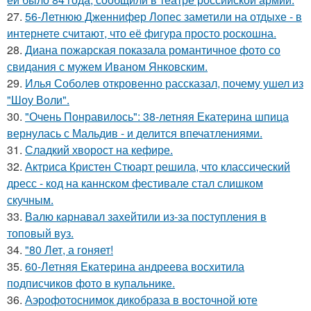
27.
56-Летнюю Дженнифер Лопес заметили на отдыхе - в
интернете считают, что её фигура просто роскошна.
28.
Диана пожарская показала романтичное фото со
свидания с мужем Иваном Янковским.
29.
Илья Соболев откровенно рассказал, почему ушел из
"Шоу Воли".
30.
"Очень Понравилось": 38-летняя Екатерина шпица
вернулась с Мальдив - и делится впечатлениями.
31.
Сладкий хворост на кефире.
32.
Актриса Кристен Стюарт решила, что классический
дресс - код на каннском фестивале стал слишком
скучным.
33.
Валю карнавал захейтили из-за поступления в
топовый вуз.
34.
"80 Лет, а гоняет!
35.
60-Летняя Екатерина андреева восхитила
подписчиков фото в купальнике.
36.
Аэрофотоснимок дикобpaза в восточной юте