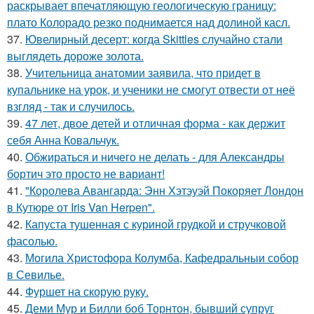
раскрывает впечатляющую геологическую границу:
плато Колорадо резко поднимается над долиной касл.
37.
Ювелирный десерт: когда Skittles случайно стали
выглядеть дороже золота.
38.
Учительница анатомии заявила, что придет в
купальнике на урок, и ученики не смогут отвести от неё
взгляд - так и случилось.
39.
47 лет, двое детей и отличная форма - как держит
себя Анна Ковальчук.
40.
Обжираться и ничего не делать - для Александры
бортич это просто не вариант!
41.
"Королева Авангарда: Энн Хэтэуэй Покоряет Лондон
в Кутюре от Iris Van Herpen".
42.
Капуста тушенная с куриной грудкой и стручковой
фасолью.
43.
Могила Христофора Колумба, Кафедральныи собор
в Севилье.
44.
Фуршет на скорую руку.
45.
Деми Мур и Билли боб Торнтон, бывший супруг