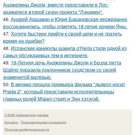
Анджелины Джоли, вместе представили в Лос-
анджелесе второй сезон проекта "Лэндмен".
46.
Андрей Аршавин и Юлия Барановская неожиданно
воссоединились, чтобы отметить 18-летие дочери Яны.
47.
Хотите быстрее прийти к своей цели и не тратить
время на ошибки?
48.
Испанские каникулы шакила о'Нила стали одной из
самых обсуждаемых тем в интернете.
49.
19-Летняя дочь Анджелины Джоли и Брэда питта
Шайло поразила поклонников сходством со своей
знаменитой матерью.
50.
В мехико прошла премьера фильма "дьявол носит
Prada 2", который представили исполнительницы
главных ролей Мэрил стрип и Энн хэтэуэй.
© 2026 Современная девушка
Контакты
Пользовательское соглашение
Политика конфидециальности