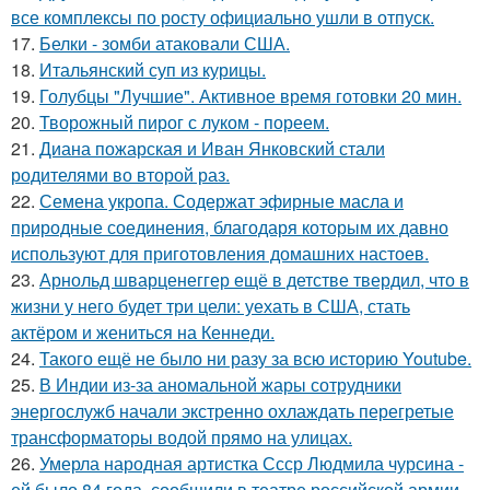
все комплексы по росту официально ушли в отпуск.
17.
Белки - зомби атаковали США.
18.
Итальянский суп из курицы.
19.
Голубцы "Лучшие". Активное время готовки 20 мин.
20.
Творожный пирог с луком - пореем.
21.
Диана пожарская и Иван Янковский стали
родителями во второй раз.
22.
Семена укропа. Содержат эфирные масла и
природные соединения, благодаря которым их давно
используют для приготовления домашних настоев.
23.
Арнольд шварценеггер ещё в детстве твердил, что в
жизни у него будет три цели: уехать в США, стать
актёром и жениться на Кеннеди.
24.
Такого ещё не было ни разу за всю историю Youtube.
25.
В Индии из-за аномальной жары сотрудники
энергослужб начали экстренно охлаждать перегретые
трансформаторы водой прямо на улицах.
26.
Умерла народная артистка Ссср Людмила чурсина -
ей было 84 года, сообщили в театре российской армии.