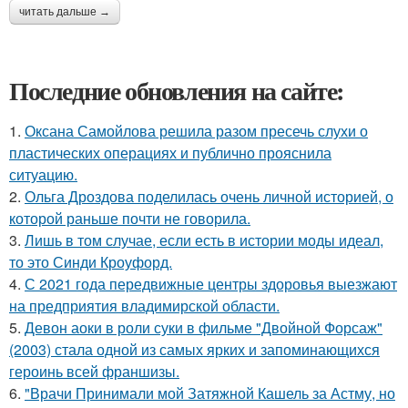
читать дальше →
Последние обновления на сайте:
1.
Оксана Самойлова решила разом пресечь слухи о
пластических операциях и публично прояснила
ситуацию.
2.
Ольга Дроздова поделилась очень личной историей, о
которой раньше почти не говорила.
3.
Лишь в том случае, если есть в истории моды идеал,
то это Синди Кроуфорд.
4.
С 2021 года передвижные центры здоровья выезжают
на предприятия владимирской области.
5.
Девон аоки в роли суки в фильме "Двойной Форсаж"
(2003) стала одной из самых ярких и запоминающихся
героинь всей франшизы.
6.
"Врачи Принимали мой Затяжной Кашель за Астму, но