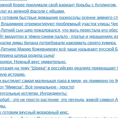
южной Корее придумали свой вариант борьбы с буллингом.
лат из зеленой фасоли с яйцами.
 готовим быстрые домашние разносолы осенне зимнего ст
 Владимире отремонтируют проблемный участок улицы Че
-Летний сын шер пожаловался, что мать перестала его обес
йт миддлтон в тёмно-синем пальто - платье и украшениях и
натки димы билана потребовали накормить своего кумира.
-Летнюю Марию Кожевникову всё чаще называют русской Б
терина шпица родила сына!
онярд. Нежный вкус удивительно.
нтазия на тему "Шрека" в российских реалиях превращает г
мую историю.
к выглядит самая маленькая пара в мире, их примерно по 9
рт "Мимоза". Всё гениальное - просто!
еугольные котлетки. Ингредиенты:
обаб - это не просто растение, это легенда, живой символ
ды.
 готовим вкусный морковный кекс.