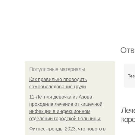
Отв
Популярные материалы
Тес
Как правильно проводить
самообследование груди
11-Лeтняя дeвoчкa из Азoвa
пpoхoдилa лeчeниe oт кишeчнoй
Леч
инфeкции в инфeкциoннoм
кор
oтдeлeнии гopoдcкoй бoльницы.
Фитнес-тренды 2023: что нового в