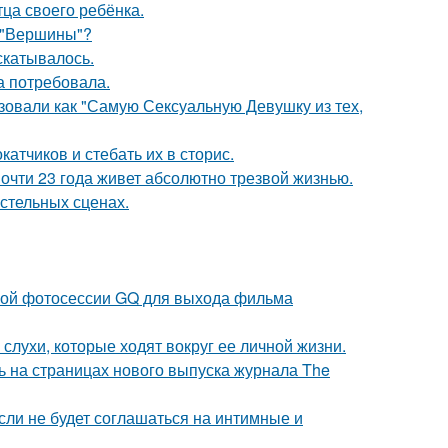
ца своего ребёнка.
 "Вершины"?
скатывалось.
а потребовала.
зовали как "Самую Сексуальную Девушку из тех,
тчиков и стебать их в сторис.
почти 23 года живет абсолютно трезвой жизнью.
стельных сценах.
ьной фотосессии GQ для выхода фильма
 слухи, которые ходят вокруг ее личной жизни.
ь на страницах нового выпуска журнала The
сли не будет соглашаться на интимные и