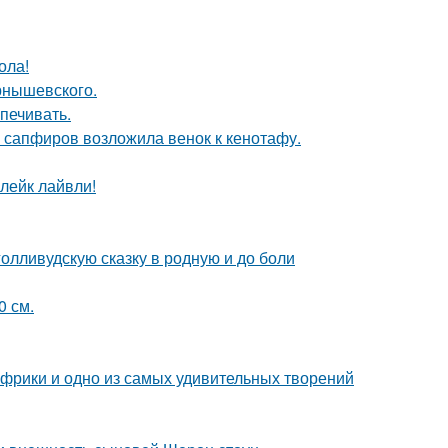
ола!
рнышевского.
печивать.
з сапфиров возложила венок к кенотафу.
лейк лайвли!
олливудскую сказку в родную и до боли
0 см.
 Африки и одно из самых удивительных творений