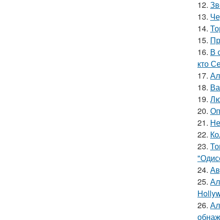
12.
Зв
13.
Че
14.
То
15.
Пр
16.
В 
кто С
17.
Ал
18.
Ва
19.
Лю
20.
Оп
21.
Не
22.
Ко
23.
То
"Одис
24.
Ав
25.
Ал
Hollyw
26.
Ал
обнаж