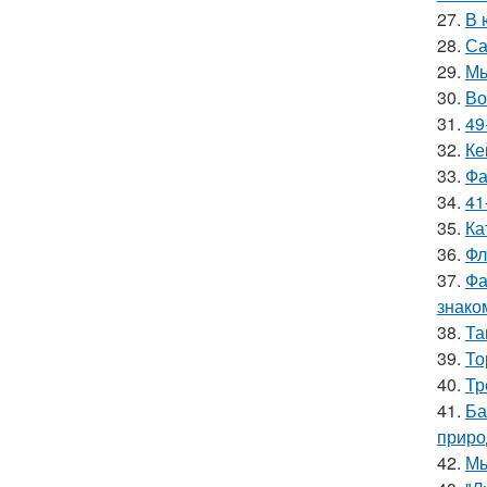
27.
В 
28.
Са
29.
Мы
30.
Во
31.
49
32.
Ке
33.
Фа
34.
41
35.
Ка
36.
Фл
37.
Фа
знако
38.
Та
39.
То
40.
Тр
41.
Ба
приро
42.
Мы