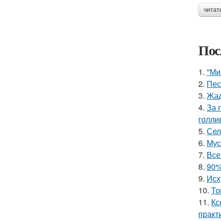
читат
Пос
1.
"Ми
2.
Пес
3.
Жад
4.
За 
голли
5.
Сел
6.
Мус
7.
Все
8.
90%
9.
Исх
10.
То
11.
Кс
практ