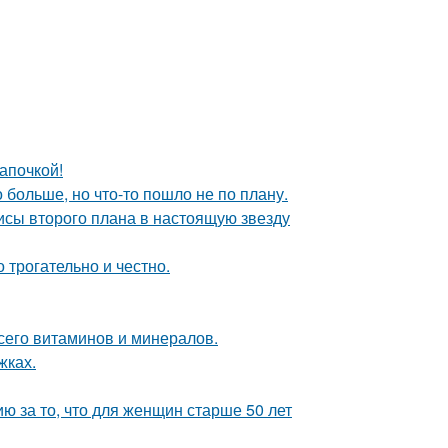
апочкой!
больше, но что-то пошло не по плану.
исы второго плана в настоящую звезду
о трогательно и честно.
сего витаминов и минералов.
жках.
 за то, что для женщин старше 50 лет