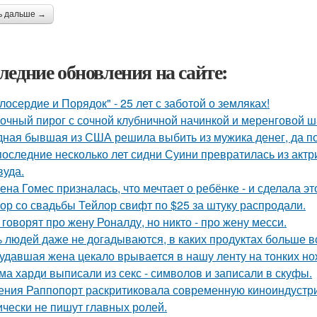
ь дальше →
ледние обновления на сайте:
лосердие и Порядок" - 25 лет с заботой о земляках!
очный пирог с сочной клубничной начинкой и меренговой ш
ная бывшая из США решила выбить из мужика денег, да по 
последние несколько лет сидни Суини превратилась из актр
вуда.
ена Гомес призналась, что мечтает о ребёнке - и сделала эт
ор со свадьбы Тейлор свифт по $25 за штуку распродали.
 говорят про жену Роналду, но никто - про жену месси.
 людей даже не догадываются, в каких продуктах больше в
удавшая жена цекало врывается в нашу ленту на тонких но
ма харди выписали из секс - символов и записали в скуфы.
ения Раппопорт раскритиковала современную киноиндустрию
ически не пишут главных ролей.