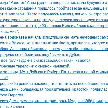
езда "Ранеток" Анна руднева впервые показала будущего от
рез какие страдания пришлось пройти звезде нашумевшей
рт "Наполеон". Тесто получилось мягким, легко и быстро ра
окуратура новую экспертизу для лерчек после видео из зал
сети появился твит, где 23-летнюю Билли айлиш охарактери
ейчас жив".
ёна водонаева начала исподтишка снимать неугодных самока
силий Вакуленко, известный как баста, признался, что уже 
бовь Аксенова объяснила, почему не любит сниматься в по
ределился победитель шоу "выжить в Дубае.
 все голливудские сказки свадьбой заканчиваются.
лбасные тарелочки с сырной начинкой.
м холланд, Мэтт Дэймон и Роберт Паттинсон в новой стил
сея"!
рора киба решила наконец - то ответить на все обвинения и
екса Деми, обладающая поразительной красотой, появилас
ood Reporter.
екса Деми думала, что потеряет роль Мэдди в "Эйфории", е
енные сцены.