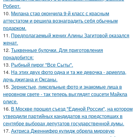
Роберт.
10.
Милана стар окончила 9-й класс с красным
аттестатом и решила вознаградить себя обычным
подарком.
11.
Предполагаемый жених Алины Загитовой оказался
женат.
12.
Тыквенные булочки. Для приготовления
понадобится:
13.
Рыбный пирог "Все Сыты".
14.
На этих двух фото одна и та же девочка - ариелла,
дочь джигана и Оксаны.
15.
Зернистые, пиксельные фото и знакомые лица в
неровном свете - так теперь выглядят соцсети Майкла
олисе.
16.
В Москве прошел съезд "Единой России", на котором
утвердили партийных кандидатов на предстоящих в
сентябре выборах депутатов государственной думы.
17.
Актриса Дженнифер кулидж обрела мировую