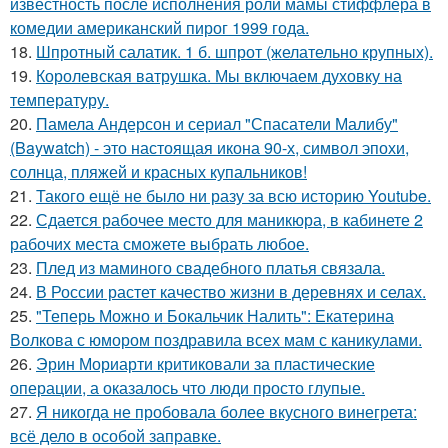
известность после исполнения роли мамы стиффлера в
комедии американский пирог 1999 года.
18.
Шпротный салатик. 1 б. шпрот (желательно крупных).
19.
Королевская ватрушка. Мы включаем духовку на
температуру.
20.
Памела Андерсон и сериал "Спасатели Малибу"
(Baywatch) - это настоящая икона 90-х, символ эпохи,
солнца, пляжей и красных купальников!
21.
Такого ещё не было ни разу за всю историю Youtube.
22.
Сдается рабочее место для маникюра, в кабинете 2
рабочих места сможете выбрать любое.
23.
Плед из маминого свадебного платья связала.
24.
В России растет качество жизни в деревнях и селах.
25.
"Теперь Можно и Бокальчик Налить": Екатерина
Волкова с юмором поздравила всех мам с каникулами.
26.
Эрин Мориарти критиковали за пластические
операции, а оказалось что люди просто глупые.
27.
Я никогда не пробовала более вкусного винегрета:
всё дело в особой заправке.