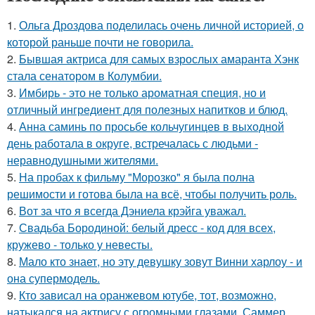
1.
Ольга Дроздова поделилась очень личной историей, о
которой раньше почти не говорила.
2.
Бывшая актриса для самых взрослых амаранта Хэнк
стала сенатором в Колумбии.
3.
Имбирь - это не только ароматная специя, но и
отличный ингредиент для полезных напитков и блюд.
4.
Анна саминь по просьбе кольчугинцев в выходной
день работала в округе, встречалась с людьми -
неравнодушными жителями.
5.
На пробах к фильму "Морозко" я была полна
решимости и готова была на всё, чтобы получить роль.
6.
Вот за что я всегда Дэниела крэйга уважал.
7.
Свадьба Бородиной: белый дресс - код для всех,
кружево - только у невесты.
8.
Мало кто знает, но эту девушку зовут Винни харлоу - и
она супермодель.
9.
Кто зависал на оранжевом ютубе, тот, возможно,
натыкался на актрису с огромными глазами, Саммер