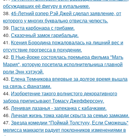
обсуждавших её фигуру в купальнике.
38.
45-Летний рэпер Рэй Джей сделал заявление, от
которого у многих буквально отвисла челюсть.
39.
Паста карбонара с грибами.
40.
Сказочный замок гарибальди.
41.
Ксения Бородина пожаловалась на лишний вес и
отсутствие прогресса в похудении.
42.
В Нью-йорке состоялась премьера фильма "Мать
Мария", которую посетила исполнительница главной
роли Энн хэтэуэй.
43.
Елена Темникова впервые за долгое время вышла
на связь с фанатами.
44.
Изобретение такого волнистого декоративного
забора приписывают Томасу Джефферсону.
45.
Ленивая лазанья - запеканка с кабачками.
46.
Личная жизнь тома харди скрыта за семью замками.
47.
Звезда комедии "Поймай Толстуху, Если Сможешь"
мелисса маккарти радует поклонников изменениями в