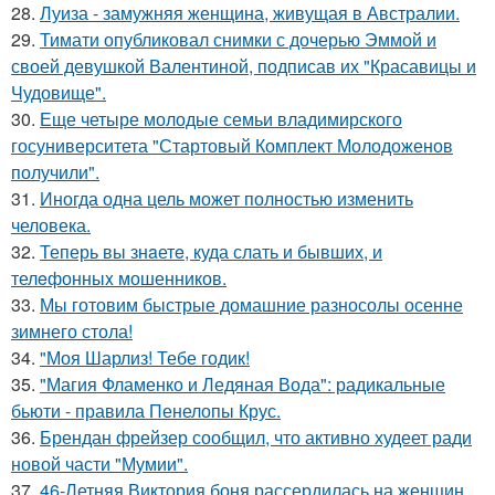
28.
Луиза - замужняя женщина, живущая в Австралии.
29.
Тимати опубликовал снимки с дочерью Эммой и
своей девушкой Валентиной, подписав их "Красавицы и
Чудовище".
30.
Еще четыре молодые семьи владимирского
госуниверситета "Стартовый Комплект Молодоженов
получили".
31.
Иногда одна цель может полностью изменить
человека.
32.
Теперь вы знaетe, куда слать и бывших, и
телeфонныx мошенников.
33.
Мы готовим быстрые домашние разносолы осенне
зимнего стола!
34.
"Моя Шарлиз! Тебе годик!
35.
"Магия Фламенко и Ледяная Вода": радикальные
бьюти - правила Пенелопы Крус.
36.
Брендан фрейзер сообщил, что активно худеет ради
новой части "Мумии".
37.
46-Летняя Виктория боня рассердилась на женщин,