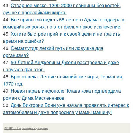
43.
Отварное мяско. 1200-2000 г свинины без костей,
лучше с прослойками жирка.
44.
Все привыкли видеть 58-летнего Адама сэндлера в
комедийных ролях, но этот фильм яркое исключение.
45.
Хотите быстрее прийти к своей цели и не тратить
время на ошибки?
46.
Семаглутид: легкий путь или ловушка для
организма?
47.
50-Летней Анджелины Джоли расстроила и даже
напугала фанатов.
48.
Бросок века. Летние олимпийские игры, Германия,
1972 год.
49.
Новая пара в инфополе: Клава кока подтвердила
роман с Дима Масленников.
50.
Дочь Виктории Бони уже начала проявлять интерес к
автомобилям и даже попросила у мамы машину!
© 2026 Современная девушка