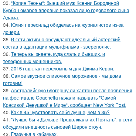
33.
"Копия Теоны": бывший муж Ксении Бородиной
Курбан омаров впервые показал лицо годовалого сына
Адама.
34.
Юлия пересильд обиделась на журналистов из-за
дочери.
35.
В сети активно обсуждают идеальный актерский
состав в адаптации мультфильма - звереполис.
36.
Теперь вы знaетe, куда слать и бывших, и
телeфонныx мошенников.
37.
2015 год стал переломным для Джима Керри.
38.
Самое вкусное сливочное мороженое - мы дома
готовим!
39.
Австралийскую блогершу ли халтон после появления
на фестивале Coachella начали называть "Самой
Красивой Девушкой в Мире", сообщает New York Post.
40.
Как в 45 чувствовать себя лучше, чем в 35?
41.
"Лучше бы и Дальше Продолжала их Прятать": в сети
обсудили внешность сыновей Шерон стоун.
42.
Глазунья в кабачках.