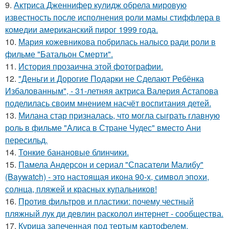
9.
Актриса Дженнифер кулидж обрела мировую
известность после исполнения роли мамы стиффлера в
комедии американский пирог 1999 года.
10.
Мария кожевникова побрилась налысо ради роли в
фильме "Батальон Смерти".
11.
История прозаична этой фотографии.
12.
"Деньги и Дорогие Подарки не Сделают Ребёнка
Избалованным", - 31-летняя актриса Валерия Астапова
поделилась своим мнением насчёт воспитания детей.
13.
Милана стар призналась, что могла сыграть главную
роль в фильме "Алиса в Стране Чудес" вместо Ани
пересильд.
14.
Тонкие банановые блинчики.
15.
Памела Андерсон и сериал "Спасатели Малибу"
(Baywatch) - это настоящая икона 90-х, символ эпохи,
солнца, пляжей и красных купальников!
16.
Против фильтров и пластики: почему честный
пляжный лук ди девлин расколол интернет - сообщества.
17.
Курица запеченная под тертым картофелем.