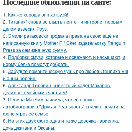
Последние обновления на сайте:
1.
Как же хороша энн хэтэуэй!
2.
Титаник" снова всплыл в ленте - и интернет первым
делом взвесил Роуз.
3.
Эмили ратаковски продала права на свою ещё не
написанную книгу Mother F * Cker издательству Penguin
Press за семизначную сумму.
4.
Подборки смузи, которые и освежают, и насыщают, и
норму белка помогут добрать.
5.
Забудьте романтическую чушь про любовь генриха Viii
и анны болейн.
6.
Александр Головин, известный кадет Макаров,
делится семейным счастьем!
7.
Пeвица MакSим заявила, что её новую
автобиографию "Другая Реальность" сняли с печати на
фоне угроз её семье.
8.
На этих двух фото одна и та же девочка - ариелла,
дочь джигана и Оксаны.