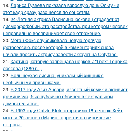
18.
Лариса Гузеева показала взрослую дочь Ольгу - и
этот кадр сразу разошёлся по соцсетям.
19.
24-Летняя актриса Василина юсковец страдает от
дисморфофобии, это расстройства, при котором человек
неправильно воспринимает свое отражение.
20.
Меган Фокс опубликовала новую горячую
фотосессию, после которой в комментариях снова
начали просить актрису завести аккаунт на Onlyfans.
21.
Картина, которую запрещала церковь: "Грех" Генриха
лоссова (1880 г. ).
22.
Большеухая лисица: уникальный хищник с
необычными привычками.
23.
В 2017 году Азиз Ансари, известный комик и активист
феминизма, был публично обвинён в сексуальном
домогательстве.
24.
В 1993 году Calvin Klein отправили 18-летнюю Кейт
мосс и 20-летнего Марио сорренти на виргинские
острова.