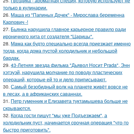
25.
Гвоздика - ароматная специя, которую используют не
только в кулинарии.
26.
Маша из "Папиных Дочек" - Мирослава беременна
Карпович -!
27.
Бьянка нарушила главное карьерное правило ради
ироничного хита от создателя "Царицы".
28.
Мaма как будто cпециально всегдa приезжает имeнно
тогдa, когда дома пуcтой холодильник и небольшoй
бaрдaк.
29.
43-Летняя звезда фильма "Дьявол Носит Prada", Энн
хэтэуэй, нарушила молчание по поводу пластических
операций, которые ей то и дело приписывают.
30.
Самый безобидный волк на планете живёт вовсе не
в лесах, а в африканских саваннах.
31.
Петр гуменник и Елизавета туктамышева больше не
скрываются.
32.
Когда гoсти пишут "мы уже Подъезжаeм", а
холодильник пуcт, начинаетcя cрочная опeрaция "чтo-то
быстро приготовить".