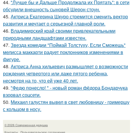
44.
"Лучше бы и Дальше Продолжала их Прятать": в сети
обсудили внешность сыновей Шерон стоун.
45.
Актриса Екатерина Шкуро стремится сменить вектор
развития и мечтает о серьезной главной роли.
46.
Владимирский край своими привлекательными
природными ландшафтами известен.
47.
Звезда комедии "Поймай Толстуху, Если Сможешь"
мелисса маккарти радует поклонников изменениями в
фигуре.
48.
Актриса Анна хилькевич размышляет о возможности
рождения четвертого или даже пятого ребенка,
несмотря на то, что ей уже 40 лет.
49.
"Федю понесло! " - новый роман фёдора Бондарчука
взорвал соцсети.
50.
Михаил галустян вывел в свет любовницу - гримершу
с кольцом в носу.
© 2026 Современная девушка
Контакты
Пользовательское соглашение