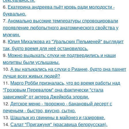
6.
Екатерина андреева пьёт кровь ради молодости -
буквально.
7.
Аномально высокие температуры спровоцировали
проявление любопытного анатомического свойства у
мужчин.
8.
Юлия Михалкова из "Уральских Пельменей" выглядит
так, будто время для неё остановилось.
9.
Можно выдыхать: слухи не подтвердились и наши
молитвы были услышаны.
10.
А вы натыкались на слухи о Рианне, будто она пахнет
лучше всех живых людей?
11.
Марго Робби призналась, что во время работы над
"Грозовым Перевалом" она фактически "стала
зависимой" от актера Джейкоба элорди.
12.
Детское меню - творожно - банановый десерт с
печеньем - быстро, вкусно, сытно.
13.
Шашлык из свинины в майонез и газировке.
14.
Салат "Пригажуня" (красавица белорусская).