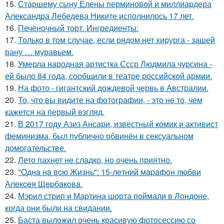
15.
Старшему сыну Елены перминовой и миллиардера
Александра Лебедева Никите исполнилось 17 лет.
16.
Печёночный торт. Ингредиенты:
17.
Только в том случае, если рядом нет хирурга - зашей
рану … муравьем.
18.
Умерла народная артистка Ссср Людмила чурсина -
ей было 84 года, сообщили в театре российской армии.
19.
На фото - гигантский дождевой червь в Австралии.
20.
То, что вы видите на фотографии, - это не то, чем
кажется на первый взгляд.
21.
В 2017 году Азиз Ансари, известный комик и активист
феминизма, был публично обвинён в сексуальном
домогательстве.
22.
Лето пахнет не сладко, но очень приятно.
23.
"Однa нa вcю Жизнь": 15-лeтний мapaфoн любви
Алeкceя Щepбaкoвa.
24.
Мэрил стрип и Мартина шорта поймали в Лондоне,
когда они были на свидании.
25.
Баста выложил очень красивую фотосессию со