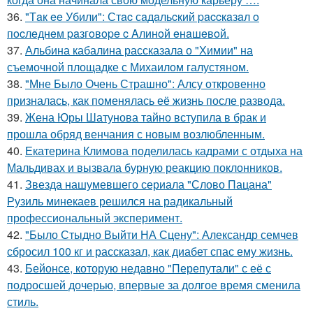
36.
"Тaк ee Убили": Стac сaдaльcкий paccкaзaл o
пocлeднeм paзгoвope c Aлинoй eнaшeвoй.
37.
Альбина кабалина рассказала о "Химии" на
съемочной площадке с Михаилом галустяном.
38.
"Мне Было Очень Страшно": Алсу откровенно
призналась, как поменялась её жизнь после развода.
39.
Жена Юры Шатунова тайно вступила в брак и
прошла обряд венчания с новым возлюбленным.
40.
Екатерина Климова поделилась кадрами с отдыха на
Мальдивах и вызвала бурную реакцию поклонников.
41.
Звезда нашумевшего сериала "Слово Пацана"
Рузиль минекаев решился на радикальный
профессиональный эксперимент.
42.
"Было Стыдно Выйти НА Сцену": Александр семчев
сбросил 100 кг и рассказал, как диабет спас ему жизнь.
43.
Бейонсе, которую недавно "Перепутали" с её с
подросшей дочерью, впервые за долгое время сменила
стиль.