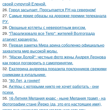
своей супругой Еленой.
26.
Город засыпает. Просыпается FH на северном!
27.
Самые яркие образы на дорожке премии телеканала
РУ.
28.
Овощные котлеты с невероятным вкусом.
29.
"Пapализовало все Тело": жителей Волгограда
атакуют каракурты.
30.
Первая ракетка Мира арина соболенко официально
захватила мир высокой моды.
31.
"Маски Долой": честные фото жены Андрея Леонова
как повод поговорить о самопринятии.
32.
Екатерина андреева поразила поклонников свежими
снимками в купальнике.
33.
"80 Лет, а гоняет!
34.
Актёры с которыми никто не хочет работать - они
психи.
35.
16-Летняя Мелания кнавс - ныне Мелания трамп - на
фотографии стане Йерко (да, это его настоящее имя),
когда она начинала свою модельную карьеру ….