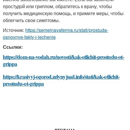
простудой или гриппом, обратитесь к врачу, чтобы
получить медицинскую помощь, и примите меры, чтобы
облегчить свои симптомы.
Источник:
https://semejnayaferma.ru/stati/prostuda-
osnovnye-fakty-i-lechenie
Ссылки:
https://dom-na-vodah.ru/novosti/kak-otlichit-prostudu-ot-
grippa
https://krasivyj-ogorod.zelynyjsad.info/stati/kak-otlichit-
prostudu-ot-grippa