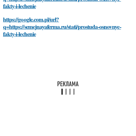
fakty-i-lechenie
https://google.com.pl/url?
q=https://semejnayaferma.ru/stati/prostuda-osnovnye-
fakty-i-lechenie