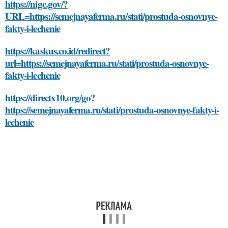
https://nigc.gov/?
URL=https://semejnayaferma.ru/stati/prostuda-osnovnye-
fakty-i-lechenie
https://kaskus.co.id/redirect?
url=https://semejnayaferma.ru/stati/prostuda-osnovnye-
fakty-i-lechenie
https://directx10.org/go?
https://semejnayaferma.ru/stati/prostuda-osnovnye-fakty-i-
lechenie