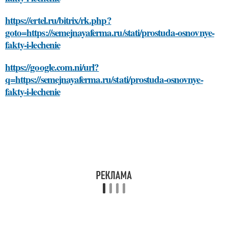
https://ertel.ru/bitrix/rk.php?
goto=https://semejnayaferma.ru/stati/prostuda-osnovnye-
fakty-i-lechenie
https://google.com.ni/url?
q=https://semejnayaferma.ru/stati/prostuda-osnovnye-
fakty-i-lechenie