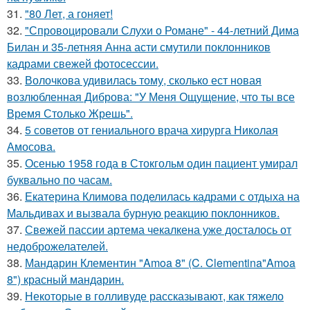
31.
"80 Лет, а гоняет!
32.
"Спровоцировали Слухи о Романе" - 44-летний Дима
Билан и 35-летняя Анна асти смутили поклонников
кадрами свежей фотосессии.
33.
Волочкова удивилась тому, сколько ест новая
возлюбленная Диброва: "У Меня Ощущение, что ты все
Время Столько Жрешь".
34.
5 советов от гениального врача хирурга Николая
Амосова.
35.
Осенью 1958 года в Стокгольм один пациент умирал
буквально по часам.
36.
Екатерина Климова поделилась кадрами с отдыха на
Мальдивах и вызвала бурную реакцию поклонников.
37.
Свежей пассии артема чекалкена уже досталось от
недоброжелателей.
38.
Мандарин Клементин "Amoa 8" (C. Clementina"Amoa
8") красный мандарин.
39.
Некоторые в голливуде рассказывают, как тяжело