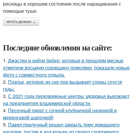
ресницы в хорошем состоянии после наращивания с
помощью туши.
читать дальше →
Последние обновления на сайте:
1.
Джастин и хейли бибер, которые в прошлом месяце
отметили восьмую годовщину помолвки, показали новые
фото с совместного отдыха.
2.
Платье, которое до сих пор вызывает споры спустя
годы.
3.
С 2021 года передвижные центры здоровья выезжают
на предприятия владимирской области.
4.
Песочный пирог с сочной клубничной начинкой и
меренговой шапочкой!
5.
Павел прилучный решил закрыть тему домашнего
насилия, пустив в ход козырь из своего спортивного