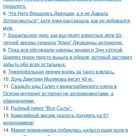
прошлого.
6.
"На Него Вешались Девушки, а я не Давала
Дотрагиваться": катя Iowa рассказала, как ее добивался
муж.
7.
Бразильское чудо: как выглядят взрослые дети 50-
летней звезды сериала "Клон" Джованны антонелли.
8.
Пока все обсуждали наряды зендеи и Энн хэтэуэй,
Шарлиз терон просто вышла в образе, который заставил
забыть обо всех остальных.
9.
Тяжелобольная лерчек вновь за танго взялась.
10.
Дочь Дмитрия Маликова весит 45 кг.
11.
Свадьбу иды Галич у мидаграбинского озера в
Осетии интернет встретил не аплодисментами, а
обвинениями.
12.
Рыбный пирог "Все Сыты".
13.
Комедийной звезде удалось похудеть на 57
килограммов!
14.
Мария кожевникова побрилась налысо ради роли в