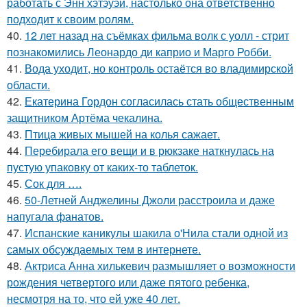
работать с Энн хэтэуэй, настолько она ответственно
подходит к своим ролям.
40.
12 лет назад на съёмках фильма волк с уолл - стрит
познакомились Леонардо ди каприо и Марго Робби.
41.
Вода уходит, но контроль остаётся во владимирской
области.
42.
Екатерина Гордон согласилась стать общественным
защитником Артёма чекалина.
43.
Птица живых мышей на колья сажает.
44.
Перебирала его вещи и в рюкзаке наткнулась на
пустую упаковку от каких-то таблеток.
45.
Сок для ….
46.
50-Летней Анджелины Джоли расстроила и даже
напугала фанатов.
47.
Испанские каникулы шакила о'Нила стали одной из
самых обсуждаемых тем в интернете.
48.
Актриса Анна хилькевич размышляет о возможности
рождения четвертого или даже пятого ребенка,
несмотря на то, что ей уже 40 лет.