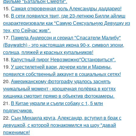
фильме "Батальон Смерти".
15.
Самая откровенная роль Александры даддарио!
16.
В сети появился твит, где 23-летнюю Билли айлиш
охарактеризовали как "Самую Сексуальную Девушку из
тех, кто Сейчас жив".
17.
Памела Андерсон и сериал "Спасатели Малибу"
(Baywatch) - это настоящая икона 90-х, символ эпохи,
солнца, пляжей и красных купальников!
18.
Капустный пирог Невозможно"Остановиться".
19.
У шестилетней вари, дочери коли и Марины,
появился собственный аккаунт в социальных сетях!
20.
Американскому фотографу удалось заснять
уникальный момент - крошечная полёвка в когтях
хищника смотрит прямо в объектив фотокамеры.
21.
В Китае украли и съели собаку с 1, 5 млн
подписчиков.
22.
Сын Михаила круга, Александр, вступил в брак с
девушкой, с которой познакомился на шоу "давай
поженимся!