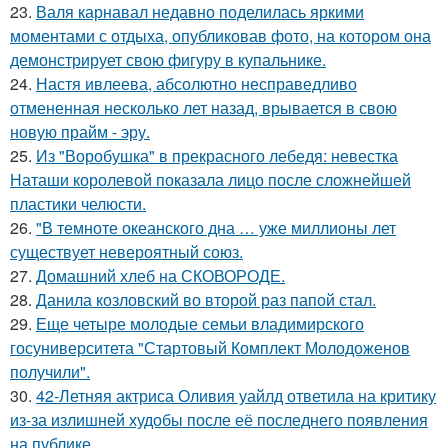
23.
Валя карнавал недавно поделилась яркими
моментами с отдыха, опубликовав фото, на котором она
демонстрирует свою фигуру в купальнике.
24.
Настя ивлеева, абсолютно несправедливо
отмененная несколько лет назад, врывается в свою
новую прайм - эру.
25.
Из "Воробушка" в прекрасного лебедя: невестка
Наташи королевой показала лицо после сложнейшей
пластики челюсти.
26.
"В темноте океанского дна … уже миллионы лет
существует невероятный союз.
27.
Домашний хлеб на СКОВОРОДЕ.
28.
Данила козловский во второй раз папой стал.
29.
Еще четыре молодые семьи владимирского
госуниверситета "Стартовый Комплект Молодоженов
получили".
30.
42-Летняя актриса Оливия уайлд ответила на критику
из-за излишней худобы после её последнего появления
на публике.