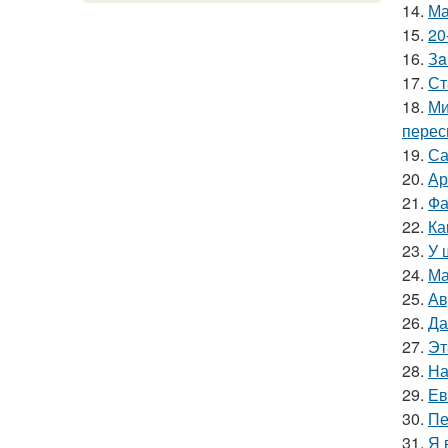
14.
Ма
15.
20
16.
Зa
17.
Ст
18.
Ми
перес
19.
Са
20.
Ар
21.
Фа
22.
Ка
23.
У 
24.
Ма
25.
Ав
26.
Да
27.
Эт
28.
На
29.
Ев
30.
Пе
31.
Я 