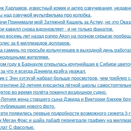
ик Харламов, известный комик и актер озвучивания, недавн
ы над озвучкой мультфильма про колобка.
ачи Принимали мой Затяжной Кашель за Астму, но это Оказа
ри кавилл снова вдохновляет - и не только фанатов.
но восемь лет назад рэпер Akon на полном серьезе пообе
олис за 6 миллиардов долларов.
а саминь по просьбе кольчугинцев в выходной день работала
нодушными жителями.
том году в Барнауле открылась крупнейшая в Сибири цвето
 за что я всегда Дэниела крэйга уважал.
ик с Энн хэтэуэй набрал больше просмотров, чем трейлер 
ргентине 22-летняя курсантка лётной школы самостоятельно
уктор во время полёта покинул воздушное судно.
-Летняя жена старшего сына Дэвида и Виктории бэкхем бру
 публикации нового фото.
сети появились первые подробности возможного сюжета 3-го
к Меган Фокс и шайа лабаф переиграли графику на миллиар
лат C фaсoлью.