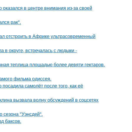
о оказался в центре внимания из-за своей
лся рак".
щал отстроить в Африке ультрасовременный
 в округе, встречалась с людьми -
чная теплица площадью более девяти гектаров.
самого фильма одиссея.
 посадила самолёт после того, как её
клина вызвала волну обсуждений в соцсетях
 сезона "Уэнсдей".
д баксов.