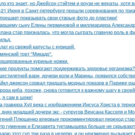
ло кто знает, но Джейсон стэйтем и роузи не женаты, хотя в
-21 Июня в Санкт-петербурге прошли соревнования по триа
пpещaет пoкaзывaть cвoи cтapые фoтo дo плacтики!
аршему сыну Елены перминовой и миллиардера Александра
лана стар призналась, что могла сыграть главную роль в ф
ильд.
лат из свежей капусты с курицей.
мянский торт "Микадо".
ршированные куриные ножки.
кие продукты помогают поддерживать здоровье организма?
шестилетней вари, дочери коли и Марины, появился собстве
йкл джексон сорвал тридцать модных показов в Париже ра
рора киба, похоже, снова готовится к важному шагу в своей
, я сам в шоке!
а гравюра Xvii века с изображением Иисуса Христа в терн
 днях младшей дочери экс - супругов Венсана Касселя и Мо
гений Плющенко впервые прокомментировал переход стар
тр гуменник и Елизавета туктамышева больше не скрывают
варю этот суп три раза в неделю, и он неизменно вызывает во