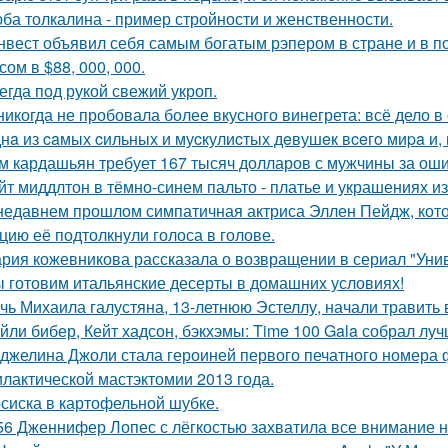
ба толкалина - пример стройности и женственности.
нвест объявил себя самым богатым рэпером в стране и в п
ом в $88, 000, 000.
егда под рукой свежий укроп.
никогда не пробовала более вкусного винегрета: всё дело в
нa из caмых cильных и муcкулиcтых дeвушeк вceгo миpa и,
м кардашьян требует 167 тысяч долларов с мужчины за ошиб
йт миддлтон в тёмно-синем пальто - платье и украшениях и
недавнем прошлом симпатичная актриса Эллен Пейдж, котор
цию её подтолкнули голоса в голове.
рия кожевникова рассказала о возвращении в сериал "Унив
 готовим итальянские десерты в домашних условиях!
чь Михаила галустяна, 13-летнюю Эстеллу, начали травить в
йли бибер, Кейт хадсон, бэкхэмы: Time 100 Gala собрал лу
джелина Джоли стала героиней первого печатного номера 
лактической мастэктомии 2013 года.
сиска в картофельной шубке.
56 Дженнифер Лопес с лёгкостью захватила все внимание на