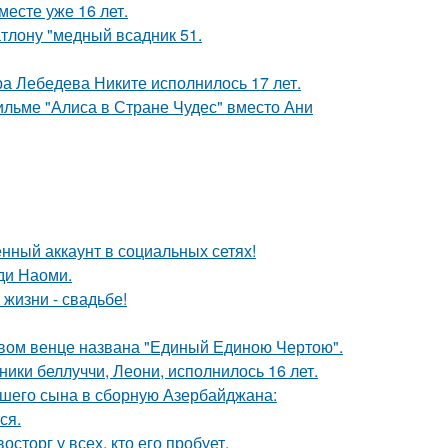
месте уже 16 лет.
тлону "медный всадник 51.
 Лебедева Никите исполнилось 17 лет.
ильме "Алиса в Стране Чудес" вместо Ани
нный аккаунт в социальных сетях!
ди Наоми.
 жизни - свадьбе!
овом венце названа "Единый Единою Чертою".
ники беллуччи, Леони, исполнилось 16 лет.
шего сына в сборную Азербайджана:
ся.
сторг у всех, кто его пробует.