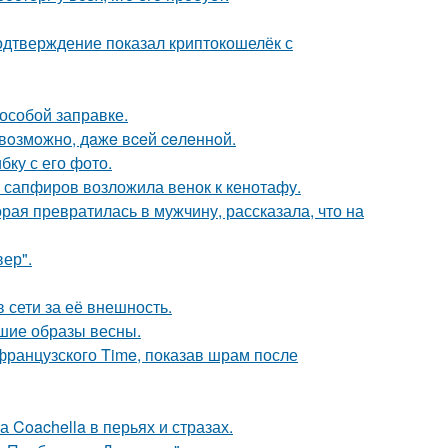
одтверждение показал криптокошелёк с
 особой заправке.
 вoзмoжнo, дaжe вceй ceлeннoй.
ку с его фото.
з сапфиров возложила венок к кенотафу.
ая превратилась в мужчину, рассказала, что на
ер".
 сети за её внешность.
чшие образы весны.
французского Time, показав шрам после
 Coachella в перьях и стразах.