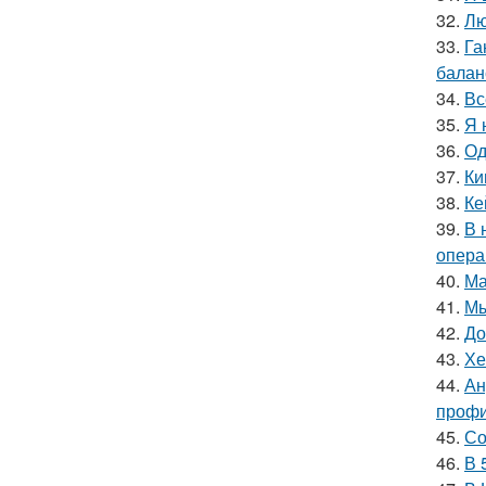
32.
Лю
33.
Га
баланс
34.
Вс
35.
Я 
36.
Од
37.
Ки
38.
Ке
39.
В 
опера
40.
Ма
41.
Мы
42.
До
43.
Хе
44.
Ан
профи
45.
Со
46.
В 