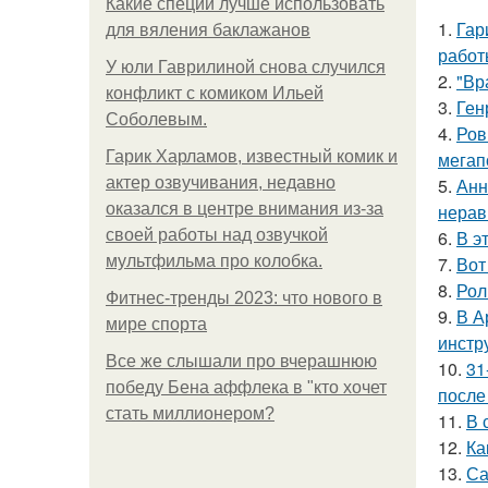
Какие специи лучше использовать
1.
Гар
для вяления баклажанов
работ
У юли Гаврилиной снова случился
2.
"Вр
конфликт с комиком Ильей
3.
Ген
Соболевым.
4.
Ров
Гарик Харламов, известный комик и
мегап
актер озвучивания, недавно
5.
Анн
оказался в центре внимания из-за
нерав
своей работы над озвучкой
6.
В э
мультфильма про колобка.
7.
Вот
8.
Рол
Фитнес-тренды 2023: что нового в
9.
В А
мире спорта
инстр
Все же слышали про вчерашнюю
10.
31
победу Бена аффлека в "кто хочет
после
стать миллионером?
11.
В 
12.
Ка
13.
Са