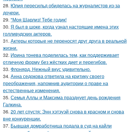
28.
Юлия пересильд обиделась на журналистов из-за
дочери.
29.
"Моя Шарлиз! Тебе годик!
30.
Я был в шоке, когда узнал настоящие имена этих
голливудских актеров.
31.
Актеры которые не переносят друг друга в реальной
жизни.
32.
Ирина тонева поделилась тем, как поддерживает
отличную форму без жёстких диет и перегибов.
33.
Флонярд. Нежный вкус удивительно.
34.
Анна седокова ответила на критику своего
преображения, напомнив аудитории о праве на
естественные изменения.
35.
Семья Аллы и Максима празднует день рождения
Галкина.
36.
20 лет спустя: Энн хэтэуэй снова в красном и снова
вне конкуренции.
37.
Бывшая домработница подала в суд на кайли