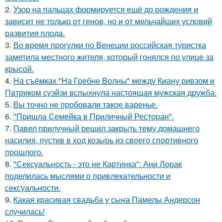
2.
Узор на пальцах формируется ещё до рождения и
зависит не только от генов, но и от мельчайших условий
развития плода.
3.
Во время прогулки по Венеции российская туристка
заметила местного жителя, который гонялся по улице за
крысой.
4.
На съёмках "На Гребне Волны" между Киану ривзом и
Патриком суэйзи вспыхнула настоящая мужская дружба.
5.
Вы точно не пробовали такое варенье.
6.
"Пришла Семейка в Приличный Ресторан".
7.
Павел прилучный решил закрыть тему домашнего
насилия, пустив в ход козырь из своего спортивного
прошлого.
8.
"Сексуальность - это не Картинка": Ани Лорак
поделилась мыслями о привлекательности и
сексуальности.
9.
Какая красивая свадьба у сына Памелы Андерсон
случилась!