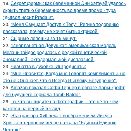
19.
Секрет фирмы: как беременной Энн хэтэуэй удалось
скрыть третью беременность во время промо - тура
"дьявол носит Prada 2".
20.
"Меня Смущает Доступ к Телу": Регина тодоренко
рассказала, почему не хочет быть актрисой.
21.
Сырные лепешки за 15 минут.
22.
"Инопланетная Девушка": американская модель
Мелани гайдос родилась с редкой генетической
аномалией - эктодермальной дисплазией.
23.
Чиабатта в духовке. Ингредиенты:
24.
"Мне Нравится, Когда мне Говорят Комплименты, но
это не Означает, что я Всегда Выгляжу Безупречно".
25.
Amazon показал Софи Тернер в образе Лары крофт
для будущего сериала Tomb Raider.
26.
То, что вы видите на фотографии, - это не то, чем
кажется на первый взгляд.
27.
Эта гравюра Xvii века с изображением Иисуса
Христа в терновом венце названа "Единый Единою
Чертою".