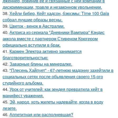
дженнер, обвинив её и связанные с ней компании в
дискриминации, травле и незаконном увольнении.
38.
Хейли бибер, Кейт хадсон, бэкхэмы: Time 100 Gala
собрал лучшие образы весны.
39.
Цветок - венок в Австралии.
40.
Актриса из сериала "Дневники Вампира" Кэндис
аккола вместе с партнером Стивеном Крюгером
официально вступили в брак.
41.
Кармен Электра активно занимается
благотворительностью:
42.
Заварные блины на минералке.
43.
"Плесень Хайпует" - 67-летнюю мадонну захейтили в
социальных сетях после объявления своего 15-ого
студийного альбома.
44.
Урок от учителей: как зендея превратила хейт в
манифест уважения.
45.
Эй, народ, хоть жилеты надевайте, когда в воду
лезете.
46.
Аппетитная или располневшая?