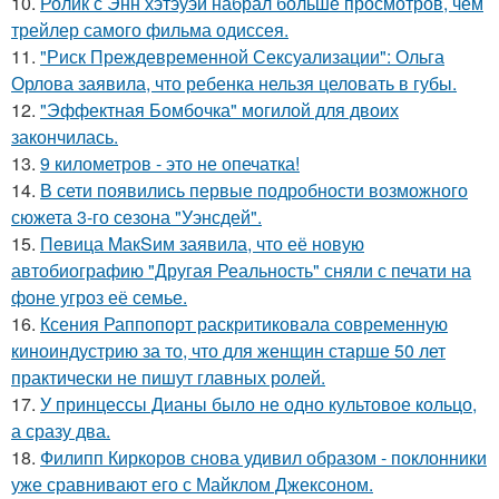
10.
Ролик с Энн хэтэуэй набрал больше просмотров, чем
трейлер самого фильма одиссея.
11.
"Риск Преждевременной Сексуализации": Ольга
Орлова заявила, что ребенка нельзя целовать в губы.
12.
"Эффектная Бомбочка" могилой для двоих
закончилась.
13.
9 километров - это не опечатка!
14.
В сети появились первые подробности возможного
сюжета 3-го сезона "Уэнсдей".
15.
Пeвица MакSим заявила, что её новую
автобиографию "Другая Реальность" сняли с печати на
фоне угроз её семье.
16.
Ксения Раппопорт раскритиковала современную
киноиндустрию за то, что для женщин старше 50 лет
практически не пишут главных ролей.
17.
У принцессы Дианы было не одно культовое кольцо,
а сразу два.
18.
Филипп Киркоров снова удивил образом - поклонники
уже сравнивают его с Майклом Джексоном.