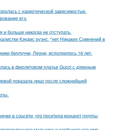
боролась с наркотической зависимостью.
рование егэ.
я и больше никогда не отступать.
алистки Кэндис оуэнс, "нет Никаких Сомнений в
ники беллуччи, Леони, исполнилось 16 лет.
илась в фиолетовом платье Gucci с длинным
олевой показала лицо после сложнейшей
рты.
чке в соцсети, что посетила концерт группы
оворожденного мальчика и сообщила его имя.