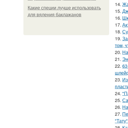
14.
Жа
Какие специи лучше использовать
15.
Дж
для вяления баклажанов
16.
Шк
17.
Ак
18.
Су
19.
За
том, 
20.
На
21.
Эн
22.
63
шлейф
23.
Из
пласт
24.
"П
25.
Са
26.
На
27.
Пе
"Тату"
28.
Ка