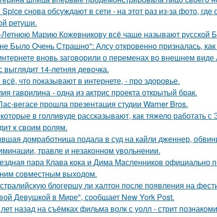
e Spice снова обсуждают в сети - на этот раз из-за фото, гд
ой ретуши.
-Летнюю Марию Кожевникову всё чаще называют русской Б
не Было Очень Страшно": Алсу откровенно призналась, как
интернете вновь заговорили о переменах во внешнем виде
с выглядит 14-летняя девочка.
 всё, что показывают в интернете, - про здоровье.
ия гаврилина - одна из актрис проекта открытый брак.
Лас-вегасе прошла презентация студии Warner Bros.
которые в голливуде рассказывают, как тяжело работать с Э
дит к своим ролям.
вшая домработница подала в суд на кайли дженнер, обвини
иминации, травле и незаконном увольнении.
ездная пара Клава кока и Дима Масленников официально п
ним совместным выходом.
стралийскую блогершу ли халтон после появления на фест
вой Девушкой в Мире", сообщает New York Post.
 лет назад на съёмках фильма волк с уолл - стрит познаком