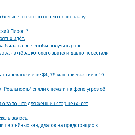
больше, но что-то пошло не по плану.
ский Пирог"?
оятно идёт.
а была на всё, чтобы получить роль.
ва - актёра, которого зрители давно перестали
антировано и ещё $4, 75 млн при участии в 10
 Реальность" сняли с печати на фоне угроз её
 за то, что для женщин старше 50 лет
скатывалось.
ли партийных кандидатов на предстоящих в