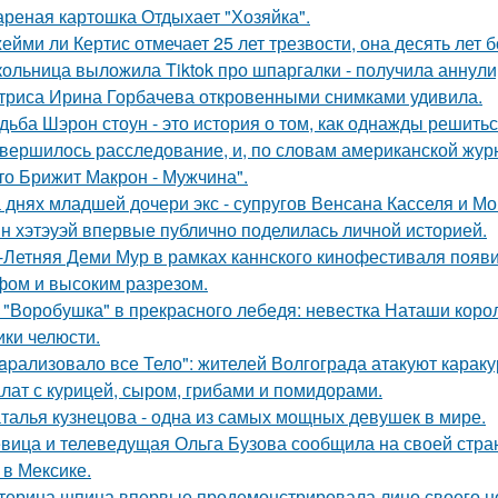
реная картошка Отдыхает "Хозяйка".
ейми ли Кертис отмечает 25 лет трезвости, она десять лет 
ольница выложила Tiktok про шпаргалки - получила аннули
триса Ирина Горбачева откровенными снимками удивила.
дьба Шэрон стоун - это история о том, как однажды решитьс
вершилось расследование, и, по словам американской журн
что Брижит Макрон - Мужчина".
 днях младшей дочери экс - супругов Венсана Касселя и Мо
н хэтэуэй впервые публично поделилась личной историей.
-Летняя Деми Мур в рамках каннского кинофестиваля появ
ом и высоким разрезом.
 "Воробушка" в прекрасного лебедя: невестка Наташи кор
ики челюсти.
apализовало все Тело": жителей Волгограда атакуют караку
лат с курицей, сыром, грибами и помидорами.
талья кузнецова - одна из самых мощных девушек в мире.
вица и телеведущая Ольга Бузова сообщила на своей страни
 в Мексике.
терина шпица впервые продемонстрировала лицо своего н