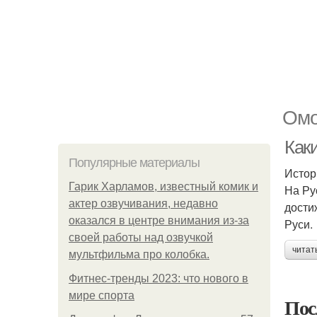
Омо
Как
Популярные материалы
Истор
Гарик Харламов, известный комик и
На Ру
актер озвучивания, недавно
дости
оказался в центре внимания из-за
Руси.
своей работы над озвучкой
читат
мультфильма про колобка.
Фитнес-тренды 2023: что нового в
мире спорта
Пос