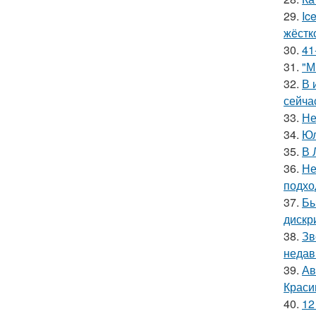
29.
Ic
жёстк
30.
41
31.
"М
32.
В 
сейча
33.
Не
34.
Юл
35.
В 
36.
Не
подхо
37.
Бы
дискр
38.
Зв
недав
39.
Ав
Краси
40.
12