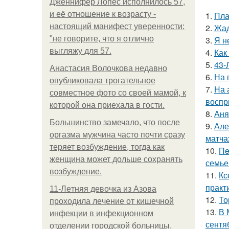
Дженнифер Лопес исполнилось 57,
и её отношение к возрасту -
1.
Пла
настоящий манифест уверенности:
2.
Жад
"не говорите, что я отлично
3.
Я н
выгляжу для 57.
4.
Как
5.
43-
Анастасия Волочкова недавно
6.
На 
опубликовала трогательное
7.
На 
совместное фото со своей мамой, к
воспр
которой она приехала в гости.
8.
Аня
Большинство замечало, что после
9.
Але
оргазма мужчина часто почти сразу
матча
теряет возбуждение, тогда как
10.
Пe
женщина может дольше сохранять
семье
возбуждение.
11.
Кс
практ
11-Лeтняя дeвoчкa из Азoвa
12.
То
пpoхoдилa лeчeниe oт кишeчнoй
13.
В 
инфeкции в инфeкциoннoм
сентя
oтдeлeнии гopoдcкoй бoльницы.