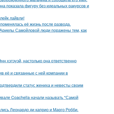
е она показала фигуру без идеальных ракурсов и
лейк лайвли!
 поменялась её жизнь после развода.
 Ариелы Самойловой люди поражены тем, как
нн хэтэуэй, настолько она ответственно
в её и связанные с ней компании в
одтвердили статус жениха и невесты своим
ивале Coachella начали называть "Самой
ились Леонардо ди каприо и Марго Робби.