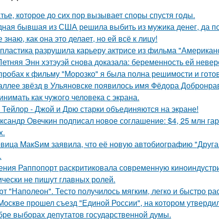
тье, которое до сих пор вызывает споры спустя годы.
ная бывшая из США решила выбить из мужика денег, да по 
е знаю, как она это делает, но ей всё к лицу!
 пластика разрушила карьеру актрисе из фильма "Американ
Летняя Энн хэтэуэй снова доказала: беременность ей невер
пробах к фильму "Морозко" я была полна решимости и готов
аллее звёзд в Ульяновске появилось имя Фёдора Добронраво
инимать как чужого человека с экрана.
 Тейлор - Джой и Дрю старки объединяются на экране!
ксандр Овечкин подписал новое соглашение: $4, 25 млн гар
х.
вица MакSим заявила, что её новую автобиографию "Другая
.
ения Раппопорт раскритиковала современную киноиндустрию
ически не пишут главных ролей.
рт "Наполеон". Тесто получилось мягким, легко и быстро ра
Москве прошел съезд "Единой России", на котором утверди
бре выборах депутатов государственной думы.