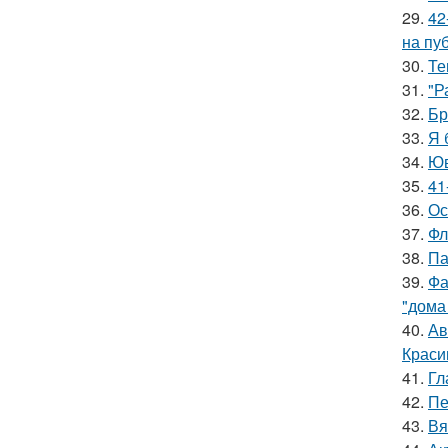
29.
42
на пу
30.
Те
31.
"Р
32.
Бр
33.
Я 
34.
Юв
35.
41
36.
Ос
37.
Фл
38.
Па
39.
Фа
"дома
40.
Ав
Краси
41.
Гл
42.
Пе
43.
Вя