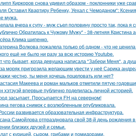
липп Киркоров снова удивил образом - поклонники уже сра
оля Оставил Квартиру Ребенку, Уехал с Чемоданом": Ксени
е мужа.
елала вчера к супу - муж съел половину просто так, пока я 
ублично Обратилась к Чужому Мужу" - 38-летняя Кристина 
сёра Клима шипенко.
атерина Волкова пожалела только об одном - что не ценила
кого ещё не было ни разу за всю историю Youtube.
т что бывает, когда девушка написала "Забери Меня", а душ
за моряк пригрозила желающим увести у неё Сарика андре
кажи честно, ты меня хочешь поцеловать или нет?
астасия Макеева и роман мальков отметили пятую годовщи
н хэтэуэй впервые публично поделилась личной историей.
род засыпает. Просыпается FH на северном!
ина пегова снимок с возлюбленным опубликовала.
России развивается образовательная инфраструктура.
сана Самойлова отпраздновала свой 38-й день рождения в
ении близких друзей и семьи.
лат с курицей, сыром, грибами и помидорами.