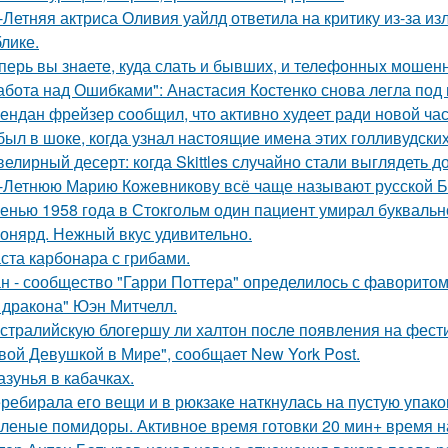
-Летняя актриса Оливия уайлд ответила на критику из-за и
блике.
перь вы знaетe, куда слать и бывших, и телeфонныx мошен
абота над Ошибками": Анастасия Костенко снова легла под 
ендан фрейзер сообщил, что активно худеет ради новой час
был в шоке, когда узнал настоящие имена этих голливудских
елирный десерт: когда Skittles случайно стали выглядеть д
-Летнюю Марию Кожевникову всё чаще называют русской Б
енью 1958 года в Стокгольм один пациент умирал буквальн
онярд. Нежный вкус удивительно.
ста карбонара с грибами.
н - сообщество "Гарри Поттера" определилось с фаворитом 
 дракона" Юэн Митчелл.
стралийскую блогершу ли халтон после появления на фест
вой Девушкой в Мире", сообщает New York Post.
азунья в кабачках.
ребирала его вещи и в рюкзаке наткнулась на пустую упаковк
леные помидоры. Активное время готовки 20 мин+ время н