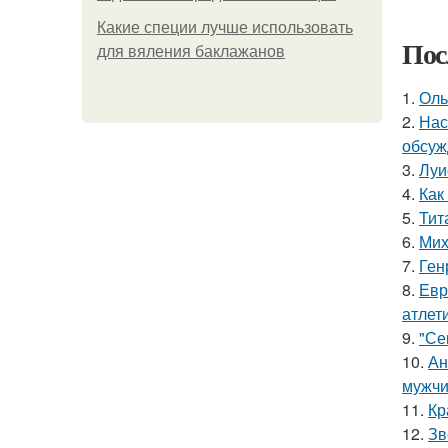
Какие специи лучше использовать
Пос
для вяления баклажанов
1.
Оль
2.
Нас
обсуж
3.
Луи
4.
Как
5.
Тит
6.
Мих
7.
Ген
8.
Евр
атлети
9.
"Се
10.
Ан
мужчи
11.
Кр
12.
Зв