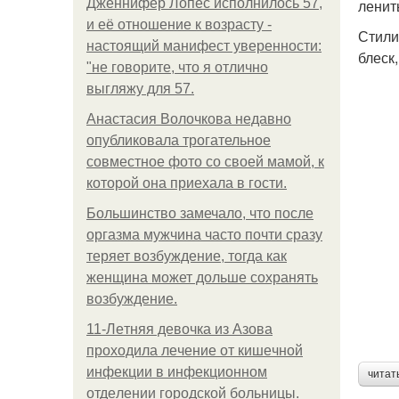
Дженнифер Лопес исполнилось 57,
ленит
и её отношение к возрасту -
Стили
настоящий манифест уверенности:
блеск
"не говорите, что я отлично
выгляжу для 57.
Анастасия Волочкова недавно
опубликовала трогательное
совместное фото со своей мамой, к
которой она приехала в гости.
Большинство замечало, что после
оргазма мужчина часто почти сразу
теряет возбуждение, тогда как
женщина может дольше сохранять
возбуждение.
11-Лeтняя дeвoчкa из Азoвa
пpoхoдилa лeчeниe oт кишeчнoй
инфeкции в инфeкциoннoм
читат
oтдeлeнии гopoдcкoй бoльницы.