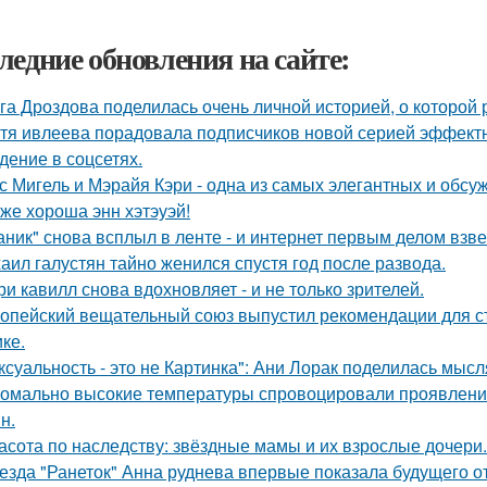
ледние обновления на сайте:
га Дроздова поделилась очень личной историей, о которой 
тя ивлеева порадовала подписчиков новой серией эффектны
дение в соцсетях.
с Мигель и Мэрайя Кэри - одна из самых элегантных и обсу
 же хороша энн хэтэуэй!
аник" снова всплыл в ленте - и интернет первым делом взве
аил галустян тайно женился спустя год после развода.
ри кавилл снова вдохновляет - и не только зрителей.
опейский вещательный союз выпустил рекомендации для с
ке.
ксуальность - это не Картинка": Ани Лорак поделилась мысл
омально высокие температуры спровоцировали проявление
н.
асота по наследству: звёздные мамы и их взрослые дочери.
езда "Ранеток" Анна руднева впервые показала будущего от