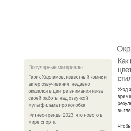
Окр
Как
Популярные материалы
цвет
сти
Гарик Харламов, известный комик и
актер озвучивания, недавно
Уход 
оказался в центре внимания из-за
време
своей работы над озвучкой
резул
мультфильма про колобка.
выгля
Фитнес-тренды 2023: что нового в
мире спорта
Чтобы