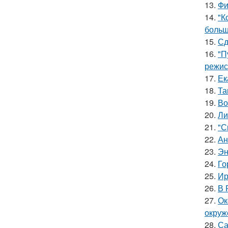
13.
Фи
14.
"К
больш
15.
Сд
16.
"П
режис
17.
Ек
18.
Та
19.
Во
20.
Ли
21.
"С
22.
Ан
23.
Эн
24.
Го
25.
Ир
26.
В 
27.
Ок
окруж
28.
Са