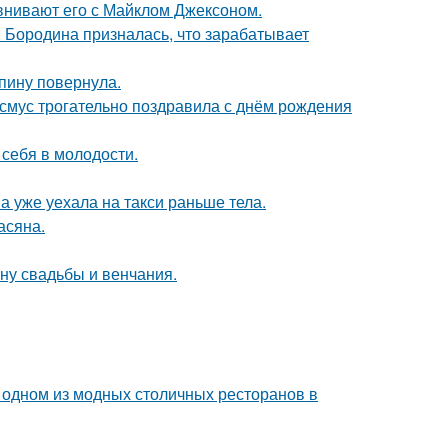
внивают его с Майклом Джексоном.
я Бородина призналась, что зарабатывает
спину повернула.
асмус трогательно поздравила с днём рождения
 себя в молодости.
а уже уехала на такси раньше тела.
асяна.
ну свадьбы и венчания.
 одном из модных столичных ресторанов в