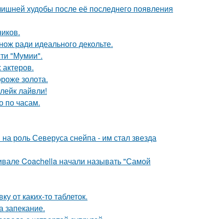
злишней худобы после её последнего появления
ников.
нож ради идеального декольте.
ти "Мумии".
 актеров.
ороже золота.
лейк лайвли!
о по часам.
на роль Северуса снейпа - им стал звезда
ивале Coachella начали называть "Самой
у от каких-то таблеток.
а запекание.